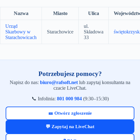
Nazwa
Miasto
Ulica
Województ
Urząd
ul.
Skarbowy w
Starachowice
Składowa
świętokrzysk
Starachowicach
33
Potrzebujesz pomocy?
Napisz do nas:
biuro@rafsoft.net
lub zapytaj konsultanta na
czacie LiveChat.
📞 Infolinia:
801 000 984
(9:30–15:30)
🎫 Otwórz zgłoszenie
💬 Zapytaj na LiveChat