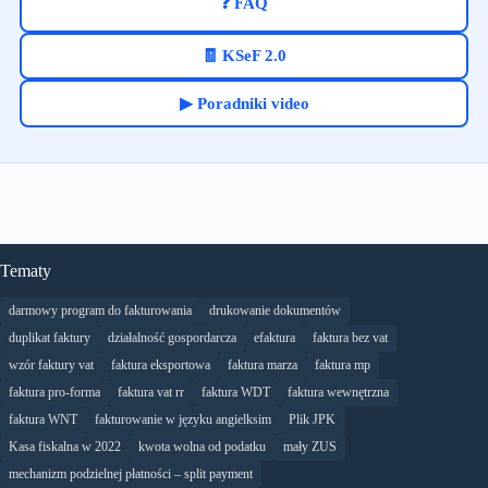
❓ FAQ
🧾 KSeF 2.0
▶ Poradniki video
Tematy
darmowy program do fakturowania
drukowanie dokumentów
duplikat faktury
działalność gospordarcza
efaktura
faktura bez vat
wzór faktury vat
faktura eksportowa
faktura marza
faktura mp
faktura pro-forma
faktura vat rr
faktura WDT
faktura wewnętrzna
faktura WNT
fakturowanie w języku angielksim
Plik JPK
Kasa fiskalna w 2022
kwota wolna od podatku
mały ZUS
mechanizm podzielnej płatności – split payment