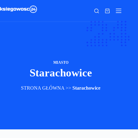
Przejdź
do
Koszyk
treści
MIASTO
Starachowice
STRONA GŁÓWNA
>>
Starachowice