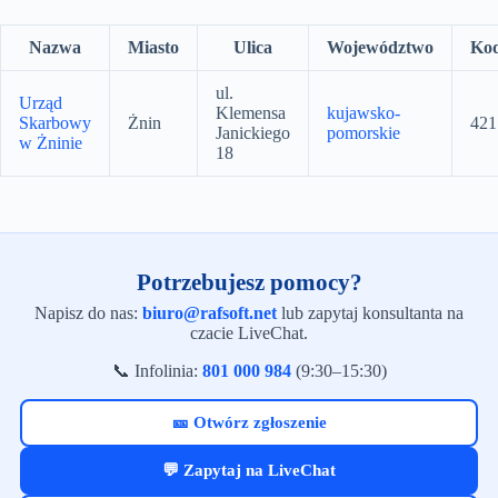
Nazwa
Miasto
Ulica
Województwo
Ko
ul.
Urząd
Klemensa
kujawsko-
Skarbowy
Żnin
421
Janickiego
pomorskie
w Żninie
18
Potrzebujesz pomocy?
Napisz do nas:
biuro@rafsoft.net
lub zapytaj konsultanta na
czacie LiveChat.
📞 Infolinia:
801 000 984
(9:30–15:30)
🎫 Otwórz zgłoszenie
💬 Zapytaj na LiveChat