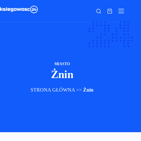
Przejdź
do
Koszyk
treści
MIASTO
Żnin
STRONA GŁÓWNA
>>
Żnin