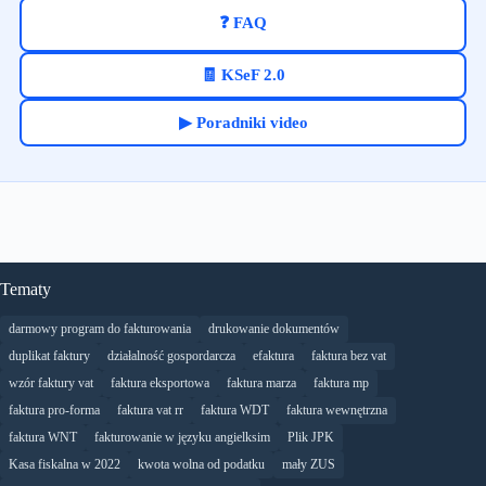
❓ FAQ
🧾 KSeF 2.0
▶ Poradniki video
Tematy
darmowy program do fakturowania
drukowanie dokumentów
duplikat faktury
działalność gospordarcza
efaktura
faktura bez vat
wzór faktury vat
faktura eksportowa
faktura marza
faktura mp
faktura pro-forma
faktura vat rr
faktura WDT
faktura wewnętrzna
faktura WNT
fakturowanie w języku angielksim
Plik JPK
Kasa fiskalna w 2022
kwota wolna od podatku
mały ZUS