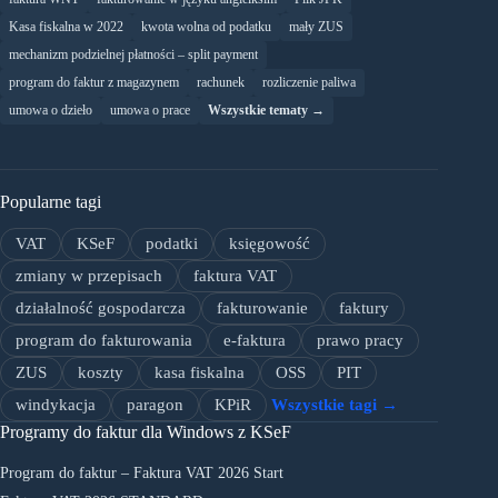
Kasa fiskalna w 2022
kwota wolna od podatku
mały ZUS
mechanizm podzielnej płatności – split payment
program do faktur z magazynem
rachunek
rozliczenie paliwa
umowa o dzieło
umowa o prace
Wszystkie tematy →
Popularne tagi
VAT
KSeF
podatki
księgowość
zmiany w przepisach
faktura VAT
działalność gospodarcza
fakturowanie
faktury
program do fakturowania
e-faktura
prawo pracy
ZUS
koszty
kasa fiskalna
OSS
PIT
windykacja
paragon
KPiR
Wszystkie tagi →
Programy do faktur dla Windows z KSeF
Program do faktur – Faktura VAT 2026 Start