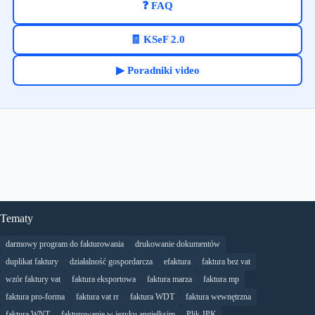
❓ FAQ
🧾 KSeF 2.0
▶ Poradniki video
Tematy
darmowy program do fakturowania
drukowanie dokumentów
duplikat faktury
działalność gospordarcza
efaktura
faktura bez vat
wzór faktury vat
faktura eksportowa
faktura marza
faktura mp
faktura pro-forma
faktura vat rr
faktura WDT
faktura wewnętrzna
faktura WNT
fakturowanie w języku angielksim
Plik JPK