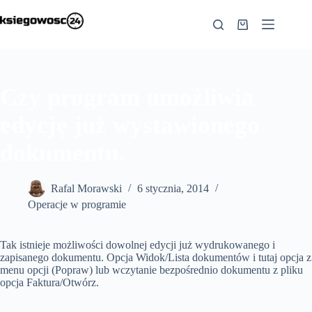
Przejdź
do
Koszyk
treści
Czy program umożliwia
edycję już wystawionego
dokumentu.
Rafal Morawski
6 stycznia, 2014
Operacje w programie
Tak istnieje możliwości dowolnej edycji już wydrukowanego i
zapisanego dokumentu. Opcja Widok/Lista dokumentów i tutaj opcja z
menu opcji (Popraw) lub wczytanie bezpośrednio dokumentu z pliku
opcja Faktura/Otwórz.