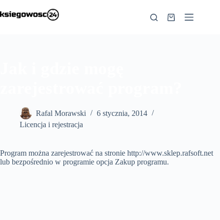
Przejdź
do
Koszyk
treści
Jak i gdzie mogę
zarejestrować program?
Rafal Morawski
6 stycznia, 2014
Licencja i rejestracja
Program można zarejestrować na stronie http://www.sklep.rafsoft.net
lub bezpośrednio w programie opcja Zakup programu.