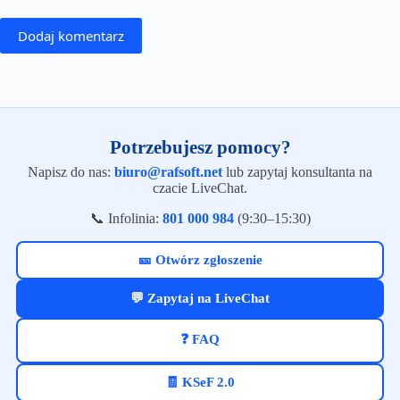
Dodaj komentarz
Potrzebujesz pomocy?
Napisz do nas:
biuro@rafsoft.net
lub zapytaj konsultanta na
czacie LiveChat.
📞 Infolinia:
801 000 984
(9:30–15:30)
🎫 Otwórz zgłoszenie
💬 Zapytaj na LiveChat
❓ FAQ
🧾 KSeF 2.0