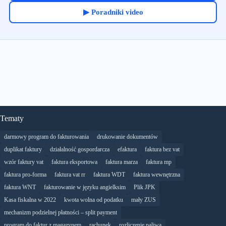
▶ Poradniki video
Tematy
darmowy program do fakturowania
drukowanie dokumentów
duplikat faktury
działalność gospordarcza
efaktura
faktura bez vat
wzór faktury vat
faktura eksportowa
faktura marza
faktura mp
faktura pro-forma
faktura vat rr
faktura WDT
faktura wewnętrzna
faktura WNT
fakturowanie w języku angielksim
Plik JPK
Kasa fiskalna w 2022
kwota wolna od podatku
mały ZUS
mechanizm podzielnej płatności – split payment
program do faktur z magazynem
rachunek
rozliczenie paliwa