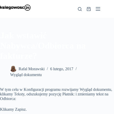
Przejdź
do
Koszyk
treści
Jak wstawić
Nabywca/Odbiorca na
fakturze?
Rafal Morawski
6 lutego, 2017
Wygląd dokumentu
W tym celu w Konfiguracji programu rozwijamy Wygląd dokumentu,
klikamy Teksty, odszukujemy pozycję Płatnik: i zmieniamy tekst na
Odbiorca:
Klikamy Zapisz.