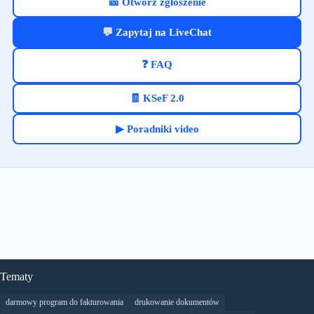
🎫 Otwórz zgłoszenie
💬 Zapytaj na LiveChat
❓ FAQ
🧾 KSeF 2.0
▶ Poradniki video
Tematy
darmowy program do fakturowania
drukowanie dokumentów