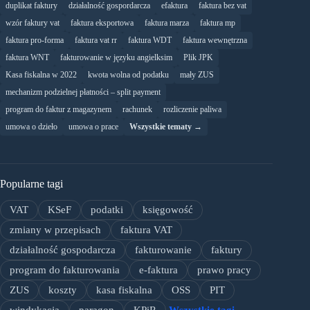
duplikat faktury
działalność gospordarcza
efaktura
faktura bez vat
wzór faktury vat
faktura eksportowa
faktura marza
faktura mp
faktura pro-forma
faktura vat rr
faktura WDT
faktura wewnętrzna
faktura WNT
fakturowanie w języku angielksim
Plik JPK
Kasa fiskalna w 2022
kwota wolna od podatku
mały ZUS
mechanizm podzielnej płatności – split payment
program do faktur z magazynem
rachunek
rozliczenie paliwa
umowa o dzieło
umowa o prace
Wszystkie tematy →
Popularne tagi
VAT
KSeF
podatki
księgowość
zmiany w przepisach
faktura VAT
działalność gospodarcza
fakturowanie
faktury
program do fakturowania
e-faktura
prawo pracy
ZUS
koszty
kasa fiskalna
OSS
PIT