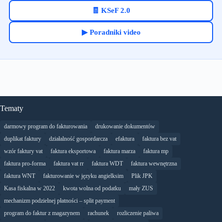
🧾 KSeF 2.0
▶ Poradniki video
Tematy
darmowy program do fakturowania
drukowanie dokumentów
duplikat faktury
działalność gospordarcza
efaktura
faktura bez vat
wzór faktury vat
faktura eksportowa
faktura marza
faktura mp
faktura pro-forma
faktura vat rr
faktura WDT
faktura wewnętrzna
faktura WNT
fakturowanie w języku angielksim
Plik JPK
Kasa fiskalna w 2022
kwota wolna od podatku
mały ZUS
mechanizm podzielnej płatności – split payment
program do faktur z magazynem
rachunek
rozliczenie paliwa