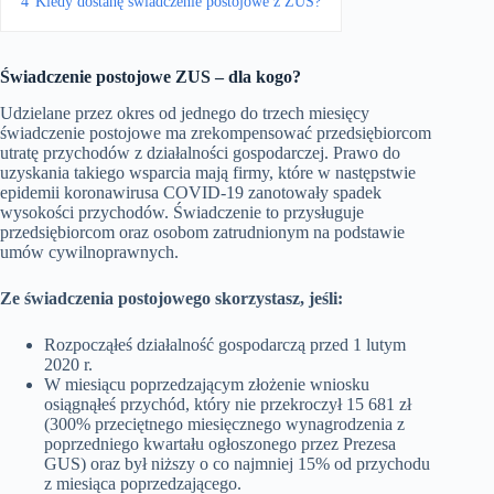
4
Kiedy dostanę świadczenie postojowe z ZUS?
Świadczenie postojowe ZUS – dla kogo?
Udzielane przez okres od jednego do trzech miesięcy
świadczenie postojowe ma zrekompensować przedsiębiorcom
utratę przychodów z działalności gospodarczej. Prawo do
uzyskania takiego wsparcia mają firmy, które w następstwie
epidemii koronawirusa COVID-19 zanotowały spadek
wysokości przychodów. Świadczenie to przysługuje
przedsiębiorcom oraz osobom zatrudnionym na podstawie
umów cywilnoprawnych.
Ze świadczenia postojowego skorzystasz, jeśli:
Rozpocząłeś działalność gospodarczą przed 1 lutym
2020 r.
W miesiącu poprzedzającym złożenie wniosku
osiągnąłeś przychód, który nie przekroczył 15 681 zł
(300% przeciętnego miesięcznego wynagrodzenia z
poprzedniego kwartału ogłoszonego przez Prezesa
GUS) oraz był niższy o co najmniej 15% od przychodu
z miesiąca poprzedzającego.