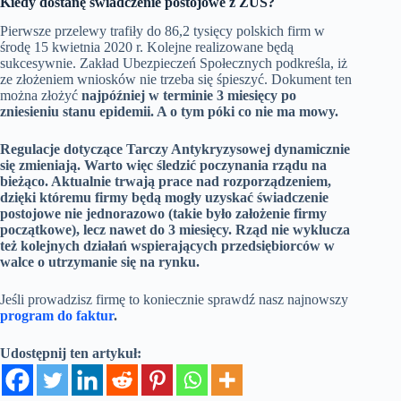
Kiedy dostanę świadczenie postojowe z ZUS?
Pierwsze przelewy trafiły do 86,2 tysięcy polskich firm w
środę 15 kwietnia 2020 r. Kolejne realizowane będą
sukcesywnie. Zakład Ubezpieczeń Społecznych podkreśla, iż
ze złożeniem wniosków nie trzeba się śpieszyć. Dokument ten
można złożyć
najpóźniej w terminie 3 miesięcy po
zniesieniu stanu epidemii. A o tym póki co nie ma mowy.
Regulacje dotyczące Tarczy Antykryzysowej dynamicznie
się zmieniają. Warto więc śledzić poczynania rządu na
bieżąco. Aktualnie trwają prace nad rozporządzeniem,
dzięki któremu firmy będą mogły uzyskać świadczenie
postojowe nie jednorazowo (takie było założenie firmy
początkowe), lecz nawet do 3 miesięcy. Rząd nie wyklucza
też kolejnych działań wspierających przedsiębiorców w
walce o utrzymanie się na rynku.
Jeśli prowadzisz firmę to koniecznie sprawdź nasz najnowszy
program do faktur
.
Udostępnij ten artykuł: