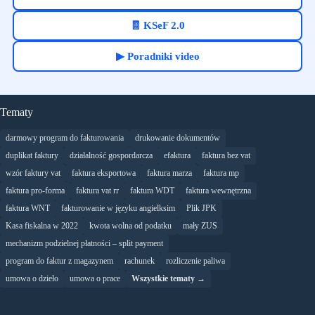
🧾 KSeF 2.0
▶ Poradniki video
Tematy
darmowy program do fakturowania
drukowanie dokumentów
duplikat faktury
działalność gospordarcza
efaktura
faktura bez vat
wzór faktury vat
faktura eksportowa
faktura marza
faktura mp
faktura pro-forma
faktura vat rr
faktura WDT
faktura wewnętrzna
faktura WNT
fakturowanie w języku angielksim
Plik JPK
Kasa fiskalna w 2022
kwota wolna od podatku
mały ZUS
mechanizm podzielnej płatności – split payment
program do faktur z magazynem
rachunek
rozliczenie paliwa
umowa o dzieło
umowa o prace
Wszystkie tematy →