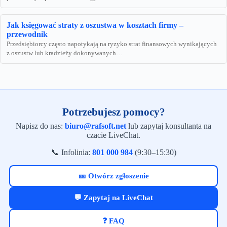
Jak księgować straty z oszustwa w kosztach firmy –
przewodnik
Przedsiębiorcy często napotykają na ryzyko strat finansowych wynikających
z oszustw lub kradzieży dokonywanych…
Potrzebujesz pomocy?
Napisz do nas:
biuro@rafsoft.net
lub zapytaj konsultanta na
czacie LiveChat.
📞 Infolinia:
801 000 984
(9:30–15:30)
🎫 Otwórz zgłoszenie
💬 Zapytaj na LiveChat
❓ FAQ