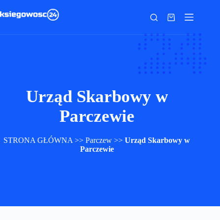
Przejdź
do
Koszyk
treści
Urząd Skarbowy w
Parczewie
STRONA GŁÓWNA
>>
Parczew
>>
Urząd Skarbowy w
Parczewie