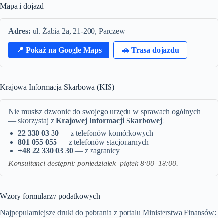
Mapa i dojazd
Adres:
ul. Żabia 2a, 21-200, Parczew
📍 Pokaż na Google Maps
🚗 Trasa dojazdu
Krajowa Informacja Skarbowa (KIS)
Nie musisz dzwonić do swojego urzędu w sprawach ogólnych
— skorzystaj z
Krajowej Informacji Skarbowej
:
22 330 03 30
— z telefonów komórkowych
801 055 055
— z telefonów stacjonarnych
+48 22 330 03 30
— z zagranicy
Konsultanci dostępni: poniedziałek–piątek 8:00–18:00.
Wzory formularzy podatkowych
Najpopularniejsze druki do pobrania z portalu Ministerstwa Finansów: