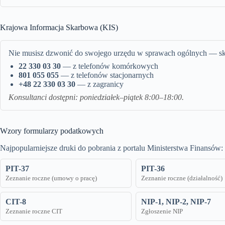
Krajowa Informacja Skarbowa (KIS)
Nie musisz dzwonić do swojego urzędu w sprawach ogólnych — sk
22 330 03 30
— z telefonów komórkowych
801 055 055
— z telefonów stacjonarnych
+48 22 330 03 30
— z zagranicy
Konsultanci dostępni: poniedziałek–piątek 8:00–18:00.
Wzory formularzy podatkowych
Najpopularniejsze druki do pobrania z portalu Ministerstwa Finansów:
PIT-37
PIT-36
Zeznanie roczne (umowy o pracę)
Zeznanie roczne (działalność)
CIT-8
NIP-1, NIP-2, NIP-7
Zeznanie roczne CIT
Zgłoszenie NIP