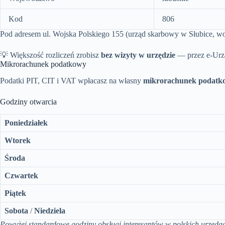
Kod
806
Pod adresem ul. Wojska Polskiego 155 (urząd skarbowy w Słubice, woj
💡 Większość rozliczeń zrobisz
bez wizyty w urzędzie
— przez e-Urz
Mikrorachunek podatkowy
Podatki PIT, CIT i VAT wpłacasz na własny
mikrorachunek podatk
Godziny otwarcia
Poniedziałek
Wtorek
Środa
Czwartek
Piątek
Sobota
/
Niedziela
Powyżej standardowe godziny obsługi interesantów w polskich urzęda