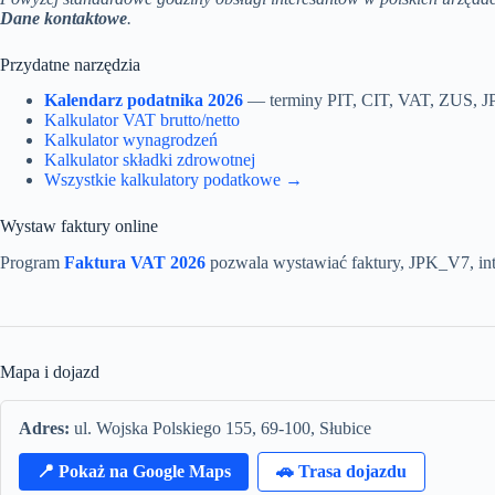
Dane kontaktowe
.
Przydatne narzędzia
Kalendarz podatnika 2026
— terminy PIT, CIT, VAT, ZUS, 
Kalkulator VAT brutto/netto
Kalkulator wynagrodzeń
Kalkulator składki zdrowotnej
Wszystkie kalkulatory podatkowe →
Wystaw faktury online
Program
Faktura VAT 2026
pozwala wystawiać faktury, JPK_V7, int
Mapa i dojazd
Adres:
ul. Wojska Polskiego 155, 69-100, Słubice
📍 Pokaż na Google Maps
🚗 Trasa dojazdu