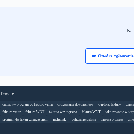
Nap
🎫 Otwórz zgłoszenie
Tematy
darmowy program do fakturowania
drukowanie dokumentów
duplikat faktury
dział
faktura vat rr
faktura WDT
faktura wewnętrzna
faktura WNT
fakturowanie w jęz
program do faktur z magazynem
rachunek
rozliczenie paliwa
umowa o dzieło
umo