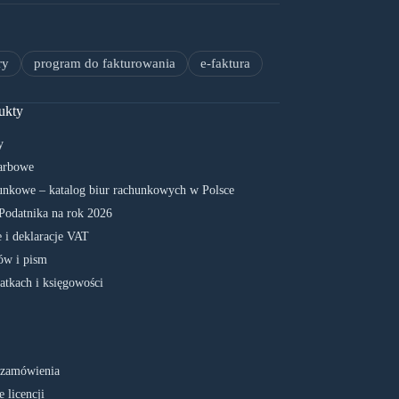
ry
program do fakturowania
e-faktura
ukty
y
arbowe
unkowe – katalog biur rachunkowych w Polsce
Podatnika na rok 2026
 i deklaracje VAT
w i pism
atkach i księgowości
 zamówienia
 licencji