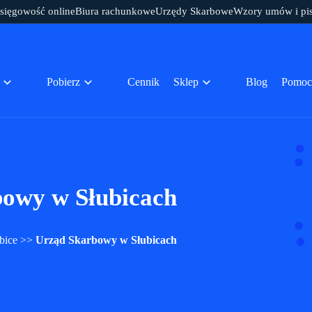
sięgowość online
Biura rachunkowe
Urzędy Skarbowe
Wzory umów i pi
Pobierz
Cennik
Sklep
Blog
Pomoc
owy w Słubicach
bice
>>
Urząd Skarbowy w Słubicach