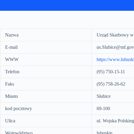
Nazwa
Urząd Skarbowy w 
E-mail
us.Slubice@mf.gov
WWW
https://www.lubusk
Telefon
(95) 750-15-11
Faks
(95) 758-26-62
Miasto
Słubice
kod pocztowy
69-100
Ulica
ul. Wojska Polskie
Województwo
lubuskie