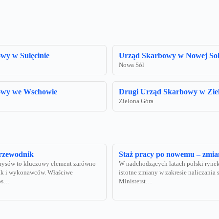
wy w Sulęcinie
Urząd Skarbowy w Nowej Sol
Nowa Sól
owy we Wschowie
Drugi Urząd Skarbowy w Zie
Zielona Góra
Przewodnik
Staż pracy po nowemu – zmia
rysów to kluczowy element zarówno
W nadchodzących latach polski rynek
jak i wykonawców. Właściwe
istotne zmiany w zakresie naliczania s
kos…
Ministerst…