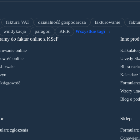
faktura VAT
działalność gospodarcza
fakturowanie
faktu
windykacja
paragon
KPiR
Wszystkie tagi →
ramy do faktur online z KSeF
Inne prod
rowanie online
Kalkulator
owość online
Urzędy Sk
i trwałe
Biura rach
zyn
Kalendarz 
 księgowość
Formularze
Wzory umó
Blog o pod
oc
Sklep
larz zgłoszenia
Formularz
Odnowienie