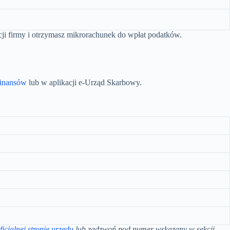
ji firmy i otrzymasz mikrorachunek do wpłat podatków.
Finansów
lub w aplikacji e-Urząd Skarbowy.
ficjalnej stronie urzędu
lub zadzwoń pod numer wskazany w sekcji