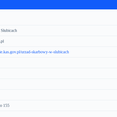
Słubicach
.pl
ie.kas.gov.pl/urzad-skarbowy-w-slubicach
go 155