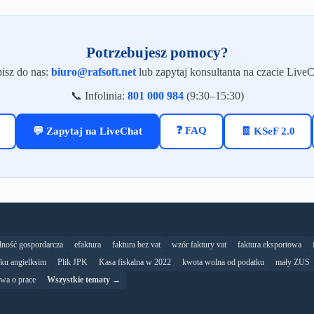
Potrzebujesz pomocy?
isz do nas:
biuro@rafsoft.net
lub zapytaj konsultanta na czacie LiveC
📞 Infolinia:
801 000 984
(9:30–15:30)
❓ FAQ
💬 Zapytaj na LiveChat
🧾 KSeF 2.0
alność gospordarcza
efaktura
faktura bez vat
wzór faktury vat
faktura eksportowa
yku angielksim
Plik JPK
Kasa fiskalna w 2022
kwota wolna od podatku
mały ZUS
wa o prace
Wszystkie tematy →