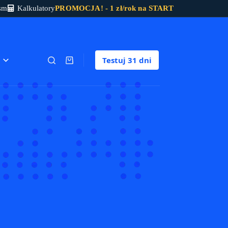
sm
Kalkulatory
PROMOCJA! - 1 zł/rok na START
Testuj
31 dni
Koszyk