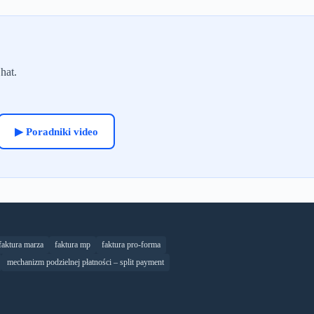
hat.
▶ Poradniki video
faktura marza
faktura mp
faktura pro-forma
mechanizm podzielnej płatności – split payment