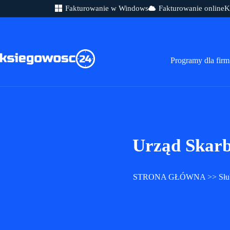
Fakturowanie w Windows
Fakturowanie online
K
Przejdź
do
treści
Programy dla firm
Urząd Skarb
STRONA GŁÓWNA
>>
Słu