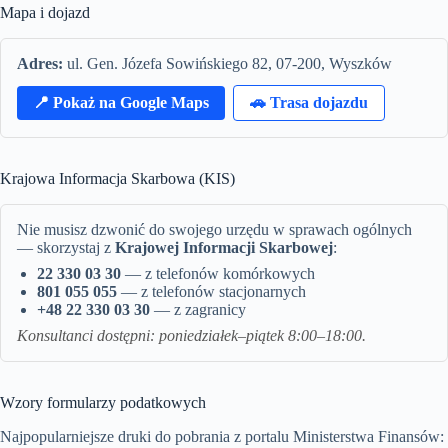
Mapa i dojazd
Adres:
ul. Gen. Józefa Sowińskiego 82, 07-200, Wyszków
📍 Pokaż na Google Maps
🚗 Trasa dojazdu
Krajowa Informacja Skarbowa (KIS)
Nie musisz dzwonić do swojego urzędu w sprawach ogólnych
— skorzystaj z
Krajowej Informacji Skarbowej
:
22 330 03 30
— z telefonów komórkowych
801 055 055
— z telefonów stacjonarnych
+48 22 330 03 30
— z zagranicy
Konsultanci dostępni: poniedziałek–piątek 8:00–18:00.
Wzory formularzy podatkowych
Najpopularniejsze druki do pobrania z portalu Ministerstwa Finansów: