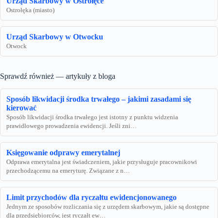
Urząd Skarbowy w Ostrołęce
Ostrołęka (miasto)
Urząd Skarbowy w Otwocku
Otwock
Sprawdź również — artykuły z bloga
Sposób likwidacji środka trwałego – jakimi zasadami się
kierować
Sposób likwidacji środka trwałego jest istotny z punktu widzenia
prawidłowego prowadzenia ewidencji. Jeśli zni…
Księgowanie odprawy emerytalnej
Odprawa emerytalna jest świadczeniem, jakie przysługuje pracownikowi
przechodzącemu na emeryturę. Związane z n…
Limit przychodów dla ryczałtu ewidencjonowanego
Jednym ze sposobów rozliczania się z urzędem skarbowym, jakie są dostępne
dla przedsiębiorców, jest ryczałt ew…