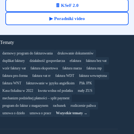
🧾 KSeF 2.0
▶ Poradniki video
Tematy
darmowy program do fakturowania
drukowanie dokumentów
duplikat faktury
działalność gospordarcza
efaktura
faktura bez vat
wzór faktury vat
faktura eksportowa
faktura marza
faktura mp
faktura pro-forma
faktura vat rr
faktura WDT
faktura wewnętrzna
faktura WNT
fakturowanie w języku angielksim
Plik JPK
Kasa fiskalna w 2022
kwota wolna od podatku
mały ZUS
mechanizm podzielnej płatności – split payment
program do faktur z magazynem
rachunek
rozliczenie paliwa
umowa o dzieło
umowa o prace
Wszystkie tematy →