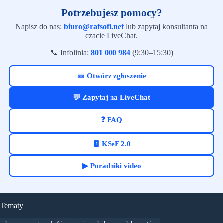
Potrzebujesz pomocy?
Napisz do nas:
biuro@rafsoft.net
lub zapytaj konsultanta na
czacie LiveChat.
📞 Infolinia:
801 000 984
(9:30–15:30)
🎫 Otwórz zgłoszenie
💬 Zapytaj na LiveChat
❓ FAQ
🧾 KSeF 2.0
▶ Poradniki video
Tematy