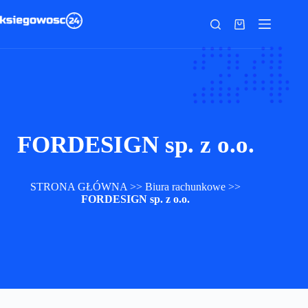
Przejdź
do
Koszyk
treści
FORDESIGN sp. z o.o.
STRONA GŁÓWNA
>>
Biura rachunkowe
>>
FORDESIGN sp. z o.o.