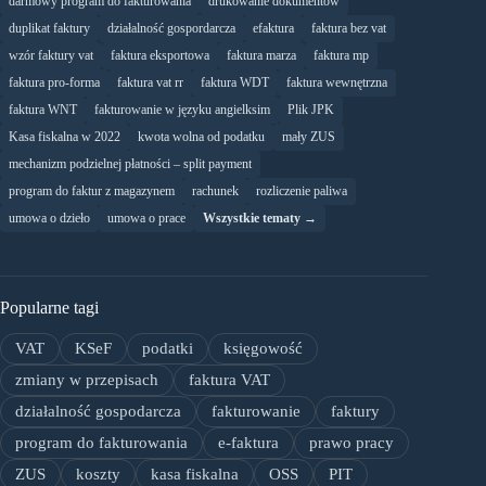
darmowy program do fakturowania
drukowanie dokumentów
duplikat faktury
działalność gospordarcza
efaktura
faktura bez vat
wzór faktury vat
faktura eksportowa
faktura marza
faktura mp
faktura pro-forma
faktura vat rr
faktura WDT
faktura wewnętrzna
faktura WNT
fakturowanie w języku angielksim
Plik JPK
Kasa fiskalna w 2022
kwota wolna od podatku
mały ZUS
mechanizm podzielnej płatności – split payment
program do faktur z magazynem
rachunek
rozliczenie paliwa
umowa o dzieło
umowa o prace
Wszystkie tematy →
Popularne tagi
VAT
KSeF
podatki
księgowość
zmiany w przepisach
faktura VAT
działalność gospodarcza
fakturowanie
faktury
program do fakturowania
e-faktura
prawo pracy
ZUS
koszty
kasa fiskalna
OSS
PIT