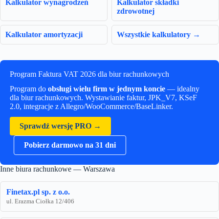
Kalkulator wynagrodzeń
Kalkulator składki
zdrowotnej
Kalkulator amortyzacji
Wszystkie kalkulatory →
Program Faktura VAT 2026 dla biur rachunkowych
Program do
obsługi wielu firm w jednym koncie
— idealny
dla biur rachunkowych. Wystawianie faktur, JPK_V7, KSeF
2.0, integracje z Allegro/WooCommerce/BaseLinker.
Sprawdź wersję PRO →
Pobierz darmowo na 31 dni
Inne biura rachunkowe — Warszawa
Finetax.pl sp. z o.o.
ul. Erazma Ciołka 12/406