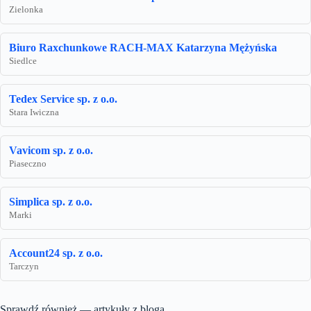
Zielonka
Biuro Raxchunkowe RACH-MAX Katarzyna Mężyńska
Siedlce
Tedex Service sp. z o.o.
Stara Iwiczna
Vavicom sp. z o.o.
Piaseczno
Simplica sp. z o.o.
Marki
Account24 sp. z o.o.
Tarczyn
Sprawdź również — artykuły z bloga