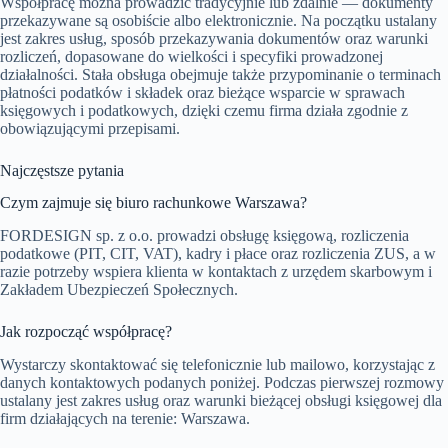
Współpracę można prowadzić tradycyjnie lub zdalnie — dokumenty
przekazywane są osobiście albo elektronicznie. Na początku ustalany
jest zakres usług, sposób przekazywania dokumentów oraz warunki
rozliczeń, dopasowane do wielkości i specyfiki prowadzonej
działalności. Stała obsługa obejmuje także przypominanie o terminach
płatności podatków i składek oraz bieżące wsparcie w sprawach
księgowych i podatkowych, dzięki czemu firma działa zgodnie z
obowiązującymi przepisami.
Najczęstsze pytania
Czym zajmuje się biuro rachunkowe Warszawa?
FORDESIGN sp. z o.o. prowadzi obsługę księgową, rozliczenia
podatkowe (PIT, CIT, VAT), kadry i płace oraz rozliczenia ZUS, a w
razie potrzeby wspiera klienta w kontaktach z urzędem skarbowym i
Zakładem Ubezpieczeń Społecznych.
Jak rozpocząć współpracę?
Wystarczy skontaktować się telefonicznie lub mailowo, korzystając z
danych kontaktowych podanych poniżej. Podczas pierwszej rozmowy
ustalany jest zakres usług oraz warunki bieżącej obsługi księgowej dla
firm działających na terenie: Warszawa.