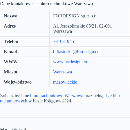
Dane kontaktowe — biuro rachunkowe Warszawa
Nazwa
FORDESIGN sp. z o.o.
Adres
Al. Jerozolimskie 85/21, 02-001
Warszawa
Telefon
731631945
E-mail
b.flasinska@fordesign.eu
WWW
www.fordesign.eu
Miasto
Warszawa
Województwo
mazowieckie
Zobacz też inne
biura rachunkowe Warszawa
oraz pełną
listę biur
rachunkowych
w bazie Księgowość24.
Mapa i dojazd