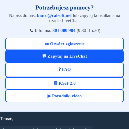
Potrzebujesz pomocy?
Napisz do nas:
biuro@rafsoft.net
lub zapytaj konsultanta na
czacie LiveChat.
📞 Infolinia:
801 000 984
(9:30–15:30)
🎫 Otwórz zgłoszenie
💬 Zapytaj na LiveChat
❓ FAQ
🧾 KSeF 2.0
▶ Poradniki video
Tematy