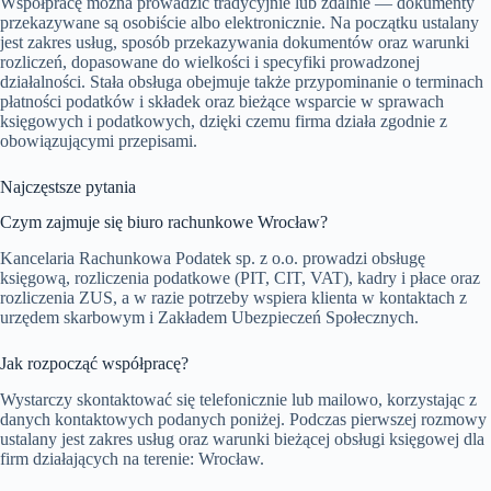
Współpracę można prowadzić tradycyjnie lub zdalnie — dokumenty
przekazywane są osobiście albo elektronicznie. Na początku ustalany
jest zakres usług, sposób przekazywania dokumentów oraz warunki
rozliczeń, dopasowane do wielkości i specyfiki prowadzonej
działalności. Stała obsługa obejmuje także przypominanie o terminach
płatności podatków i składek oraz bieżące wsparcie w sprawach
księgowych i podatkowych, dzięki czemu firma działa zgodnie z
obowiązującymi przepisami.
Najczęstsze pytania
Czym zajmuje się biuro rachunkowe Wrocław?
Kancelaria Rachunkowa Podatek sp. z o.o. prowadzi obsługę
księgową, rozliczenia podatkowe (PIT, CIT, VAT), kadry i płace oraz
rozliczenia ZUS, a w razie potrzeby wspiera klienta w kontaktach z
urzędem skarbowym i Zakładem Ubezpieczeń Społecznych.
Jak rozpocząć współpracę?
Wystarczy skontaktować się telefonicznie lub mailowo, korzystając z
danych kontaktowych podanych poniżej. Podczas pierwszej rozmowy
ustalany jest zakres usług oraz warunki bieżącej obsługi księgowej dla
firm działających na terenie: Wrocław.