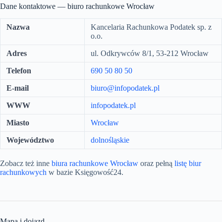
Dane kontaktowe — biuro rachunkowe Wrocław
Nazwa
Kancelaria Rachunkowa Podatek sp. z
o.o.
Adres
ul. Odkrywców 8/1, 53-212 Wrocław
Telefon
690 50 80 50
E-mail
biuro@infopodatek.pl
WWW
infopodatek.pl
Miasto
Wrocław
Województwo
dolnośląskie
Zobacz też inne
biura rachunkowe Wrocław
oraz pełną
listę biur
rachunkowych
w bazie Księgowość24.
Mapa i dojazd