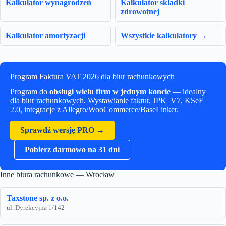
Kalkulator wynagrodzeń
Kalkulator składki
zdrowotnej
Kalkulator amortyzacji
Wszystkie kalkulatory →
Program Faktura VAT 2026 dla biur rachunkowych
Program do
obsługi wielu firm w jednym koncie
— idealny
dla biur rachunkowych. Wystawianie faktur, JPK_V7, KSeF
2.0, integracje z Allegro/WooCommerce/BaseLinker.
Sprawdź wersję PRO →
Pobierz darmowo na 31 dni
Inne biura rachunkowe — Wrocław
Taxstone sp. z o.o.
ul. Dyrekcyjna 1/142