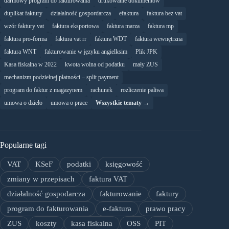
darmowy program do fakturowania
drukowanie dokumentów
duplikat faktury
działalność gospordarcza
efaktura
faktura bez vat
wzór faktury vat
faktura eksportowa
faktura marza
faktura mp
faktura pro-forma
faktura vat rr
faktura WDT
faktura wewnętrzna
faktura WNT
fakturowanie w języku angielksim
Plik JPK
Kasa fiskalna w 2022
kwota wolna od podatku
mały ZUS
mechanizm podzielnej płatności – split payment
program do faktur z magazynem
rachunek
rozliczenie paliwa
umowa o dzieło
umowa o prace
Wszystkie tematy →
Popularne tagi
VAT
KSeF
podatki
księgowość
zmiany w przepisach
faktura VAT
działalność gospodarcza
fakturowanie
faktury
program do fakturowania
e-faktura
prawo pracy
ZUS
koszty
kasa fiskalna
OSS
PIT