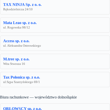
TAX NINJA Sp. z o. o.
Rękodzielnicza 24/10
Mata Leao sp. z o.o.
ul. Rogowska 98/12
Access sp. z o.o.
ul. Aleksandra Ostrowskiego
M.tree sp. z o.o.
Wita Stwosza 16
Tax Polonica sp. z o.o.
ul.Sępa Szarzyńskiego 69/1
Biura rachunkowe — województwo dolnośląskie
ORŁOWSCY sp. z o.o.