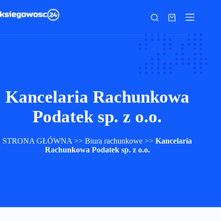
Przejdź
do
Koszyk
treści
Kancelaria Rachunkowa
Podatek sp. z o.o.
STRONA GŁÓWNA
>>
Biura rachunkowe
>>
Kancelaria
Rachunkowa Podatek sp. z o.o.