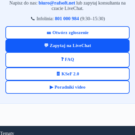
Napisz do nas:
biuro@rafsoft.net
lub zapytaj konsultanta na
czacie LiveChat.
📞 Infolinia:
801 000 984
(9:30–15:30)
🎫 Otwórz zgłoszenie
💬 Zapytaj na LiveChat
❓ FAQ
🧾 KSeF 2.0
▶ Poradniki video
Tematy