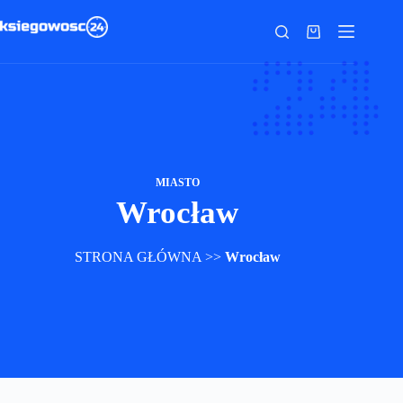
Przejdź
do
Koszyk
treści
MIASTO
Wrocław
STRONA GŁÓWNA
>>
Wrocław