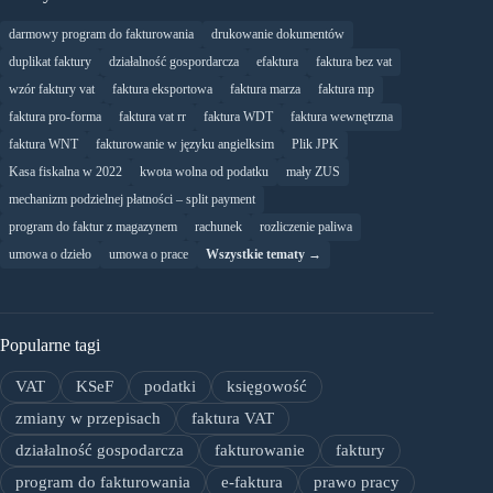
darmowy program do fakturowania
drukowanie dokumentów
duplikat faktury
działalność gospordarcza
efaktura
faktura bez vat
wzór faktury vat
faktura eksportowa
faktura marza
faktura mp
faktura pro-forma
faktura vat rr
faktura WDT
faktura wewnętrzna
faktura WNT
fakturowanie w języku angielksim
Plik JPK
Kasa fiskalna w 2022
kwota wolna od podatku
mały ZUS
mechanizm podzielnej płatności – split payment
program do faktur z magazynem
rachunek
rozliczenie paliwa
umowa o dzieło
umowa o prace
Wszystkie tematy →
Popularne tagi
VAT
KSeF
podatki
księgowość
zmiany w przepisach
faktura VAT
działalność gospodarcza
fakturowanie
faktury
program do fakturowania
e-faktura
prawo pracy