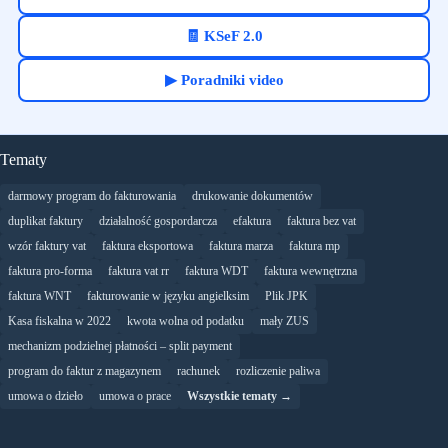
🧾 KSeF 2.0
▶ Poradniki video
Tematy
darmowy program do fakturowania
drukowanie dokumentów
duplikat faktury
działalność gospordarcza
efaktura
faktura bez vat
wzór faktury vat
faktura eksportowa
faktura marza
faktura mp
faktura pro-forma
faktura vat rr
faktura WDT
faktura wewnętrzna
faktura WNT
fakturowanie w języku angielksim
Plik JPK
Kasa fiskalna w 2022
kwota wolna od podatku
mały ZUS
mechanizm podzielnej płatności – split payment
program do faktur z magazynem
rachunek
rozliczenie paliwa
umowa o dzieło
umowa o prace
Wszystkie tematy →