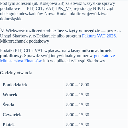
Pod tym adresem (ul. Kolejowa 23) załatwisz wszystkie sprawy
podatkowe — PIT, CIT, VAT, JPK_V7, rejestrację NIP. Urząd
obsługuje mieszkańców Nowa Ruda i okolic województwa
dolnośląskie.
💡 Większość rozliczeń zrobisz
bez wizyty w urzędzie
— przez e-
Urząd Skarbowy, e-Deklaracje albo program
Faktura VAT 2026
.
Mikrorachunek podatkowy
Podatki PIT, CIT i VAT wpłacasz na własny
mikrorachunek
podatkowy
. Sprawdź swój indywidualny numer w
generatorze
Ministerstwa Finansów
lub w aplikacji e-Urząd Skarbowy.
Godziny otwarcia
Poniedziałek
8:00 – 18:00
Wtorek
8:00 – 15:30
Środa
8:00 – 15:30
Czwartek
8:00 – 15:30
Piątek
8:00 – 15:30