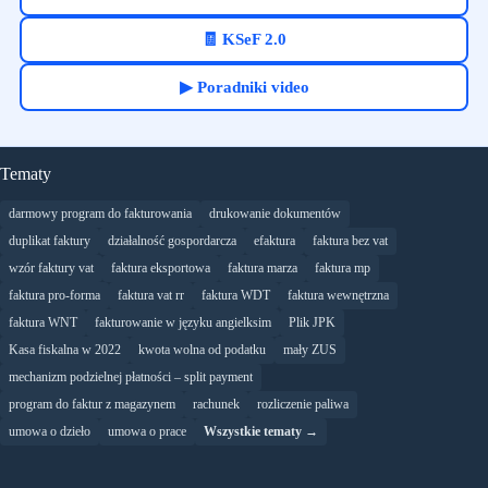
🧾 KSeF 2.0
▶ Poradniki video
Tematy
darmowy program do fakturowania
drukowanie dokumentów
duplikat faktury
działalność gospordarcza
efaktura
faktura bez vat
wzór faktury vat
faktura eksportowa
faktura marza
faktura mp
faktura pro-forma
faktura vat rr
faktura WDT
faktura wewnętrzna
faktura WNT
fakturowanie w języku angielksim
Plik JPK
Kasa fiskalna w 2022
kwota wolna od podatku
mały ZUS
mechanizm podzielnej płatności – split payment
program do faktur z magazynem
rachunek
rozliczenie paliwa
umowa o dzieło
umowa o prace
Wszystkie tematy →