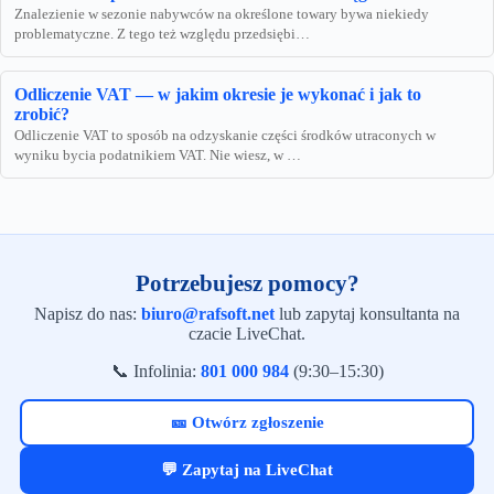
Znalezienie w sezonie nabywców na określone towary bywa niekiedy
problematyczne. Z tego też względu przedsiębi…
Odliczenie VAT — w jakim okresie je wykonać i jak to
zrobić?
Odliczenie VAT to sposób na odzyskanie części środków utraconych w
wyniku bycia podatnikiem VAT. Nie wiesz, w …
Potrzebujesz pomocy?
Napisz do nas:
biuro@rafsoft.net
lub zapytaj konsultanta na
czacie LiveChat.
📞 Infolinia:
801 000 984
(9:30–15:30)
🎫 Otwórz zgłoszenie
💬 Zapytaj na LiveChat