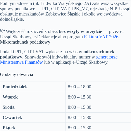
Pod tym adresem (ul. Ludwika Waryńskiego 2A) załatwisz wszystkie
sprawy podatkowe — PIT, CIT, VAT, JPK_V7, rejestrację NIP. Urząd
obsługuje mieszkańców Ząbkowice Śląskie i okolic województwa
dolnośląskie.
💡 Większość rozliczeń zrobisz
bez wizyty w urzędzie
— przez e-
Urząd Skarbowy, e-Deklaracje albo program
Faktura VAT 2026
.
Mikrorachunek podatkowy
Podatki PIT, CIT i VAT wpłacasz na własny
mikrorachunek
podatkowy
. Sprawdź swój indywidualny numer w
generatorze
Ministerstwa Finansów
lub w aplikacji e-Urząd Skarbowy.
Godziny otwarcia
Poniedziałek
8:00 – 18:00
Wtorek
8:00 – 15:30
Środa
8:00 – 15:30
Czwartek
8:00 – 15:30
Piątek
8:00 – 15:30