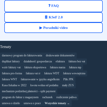
❓ FAQ
🧾 KSeF 2.0
▶ Poradniki video
Tematy
darmowy program do fakturowania
drukowanie dokumentów
duplikat faktury
działalność gospordarcza
efaktura
faktura bez vat
wzór faktury vat
faktura eksportowa
faktura marza
faktura mp
faktura pro-forma
faktura vat rr
faktura WDT
faktura wewnętrzna
faktura WNT
fakturowanie w języku angielksim
Plik JPK
Kasa fiskalna w 2022
kwota wolna od podatku
mały ZUS
mechanizm podzielnej płatności – split payment
program do faktur z magazynem
rachunek
rozliczenie paliwa
umowa o dzieło
umowa o prace
Wszystkie tematy →