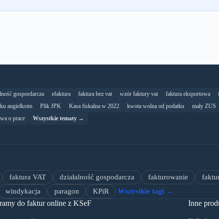
alność gospordarcza
efaktura
faktura bez vat
wzór faktury vat
faktura eksportowa
yku angielksim
Plik JPK
Kasa fiskalna w 2022
kwota wolna od podatku
mały ZUS
wa o prace
Wszystkie tematy →
faktura VAT
działalność gospodarcza
fakturowanie
faktu
windykacja
paragon
KPiR
Wszystkie tagi →
ramy do faktur online z KSeF
Inne prod