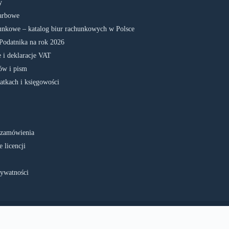
y
arbowe
unkowe – katalog biur rachunkowych w Polsce
Podatnika na rok 2026
 i deklaracje VAT
w i pism
atkach i księgowości
 zamówienia
 licencji
rywatności