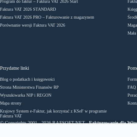
Program do faktur – Faktura VAT 2026 Start
Faktu
Faktura VAT 2026 STANDARD
Księg
Faktura VAT 2026 PRO – Fakturowanie z magazynem
Środk
Porównanie wersji Faktura VAT 2026
Maga
Mała
Przydatne linki
Pom
Blog o podatkach i księgowości
Formu
Strona Ministerstwa Finansów RP
FAQ
Wyszukiwarka NIP i REGON
Porad
Mapa strony
Kont
Krajowy System e-Faktur, jak korzystać z KSeF w programie
Faktura VAT
© Copyrights 2001 - 2026 RAFSOFT.NET -
Fakturowanie dla Wi
- Program do faktur
. All rights reserved.