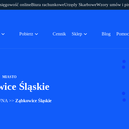
sięgowość online
Biura rachunkowe
Urzędy Skarbowe
Wzory umów i pi
Pobierz
Cennik
Sklep
Blog
Pomoc
MIASTO
ice Śląskie
WNA
>>
Ząbkowice Śląskie