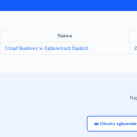
Nazwa
Urząd Skarbowy w Ząbkowicach Śląskich
Z
Nap
🎫 Otwórz zgłoszenie