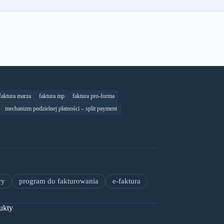
faktura marza
faktura mp
faktura pro-forma
mechanizm podzielnej płatności – split payment
ry
program do fakturowania
e-faktura
ukty