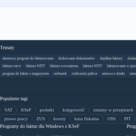
Tematy
darmowy program do fakturowania
drukowanie dokumentów
duplikat faktury
dział
faktura vat rr
faktura WDT
faktura wewnętrzna
faktura WNT
fakturowanie w jęz
program do faktur z magazynem
rachunek
rozliczenie paliwa
umowa o dzieło
umo
Popularne tagi
VAT
KSeF
podatki
księgowość
zmiany w przepisach
prawo pracy
ZUS
koszty
kasa fiskalna
OSS
PIT
Programy do faktur dla Windows z KSeF
Prog