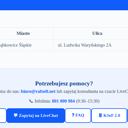
Miasto
Ulica
ąbkowice Śląskie
ul. Ludwika Waryńskiego 2A
Potrzebujesz pomocy?
isz do nas:
biuro@rafsoft.net
lub zapytaj konsultanta na czacie LiveC
📞 Infolinia:
801 000 984
(9:30–15:30)
❓ FAQ
💬 Zapytaj na LiveChat
🧾 KSeF 2.0