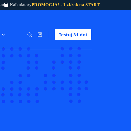
sm
Kalkulatory
PROMOCJA! - 1 zł/rok na START
Testuj
31 dni
Koszyk