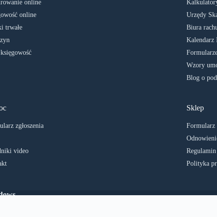
rowanie online
Kalkulator
owość online
Urzędy Sk
i trwałe
Biura rach
zyn
Kalendarz 
 księgowość
Formularze
Wzory umó
Blog o pod
oc
Sklep
larz zgłoszenia
Formularz
Odnowienie
niki video
Regulamin
akt
Polityka p
ndows