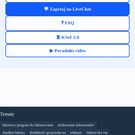
💬 Zapytaj na LiveChat
❓ FAQ
🧾 KSeF 2.0
▶ Poradniki video
Tematy
darmowy program do fakturowania
drukowanie dokumentów
duplikat faktury
działalność gospordarcza
efaktura
faktura bez vat