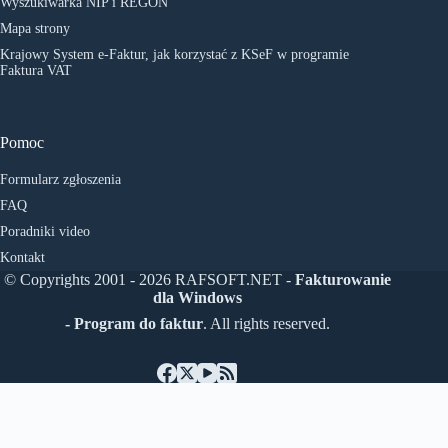
Wyszukiwarka NIP i REGON
Mapa strony
Krajowy System e-Faktur, jak korzystać z KSeF w programie
Faktura VAT
Pomoc
Formularz zgłoszenia
FAQ
Poradniki video
Kontakt
© Copyrights 2001 - 2026 RAFSOFT.NET -
Fakturowanie
dla Windows
- Program do faktur
. All rights reserved.
Čeština
(
Czeski
)
English
(
Angielski
)
Deutsch
(
Niemiecki
)
Polski