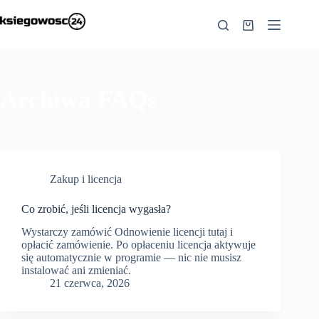
Przejdź
do
Koszyk
treści
Archiwa
FAQs
Zakup i licencja
Co zrobić, jeśli licencja wygasła?
Wystarczy zamówić Odnowienie licencji tutaj i
opłacić zamówienie. Po opłaceniu licencja aktywuje
się automatycznie w programie — nic nie musisz
instalować ani zmieniać.
21 czerwca, 2026