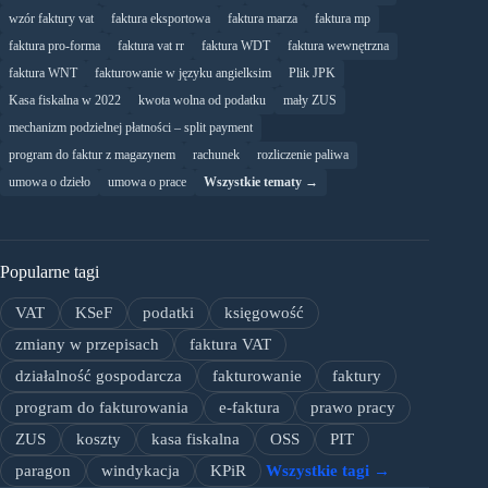
wzór faktury vat
faktura eksportowa
faktura marza
faktura mp
faktura pro-forma
faktura vat rr
faktura WDT
faktura wewnętrzna
faktura WNT
fakturowanie w języku angielksim
Plik JPK
Kasa fiskalna w 2022
kwota wolna od podatku
mały ZUS
mechanizm podzielnej płatności – split payment
program do faktur z magazynem
rachunek
rozliczenie paliwa
umowa o dzieło
umowa o prace
Wszystkie tematy →
Popularne tagi
VAT
KSeF
podatki
księgowość
zmiany w przepisach
faktura VAT
działalność gospodarcza
fakturowanie
faktury
program do fakturowania
e-faktura
prawo pracy
ZUS
koszty
kasa fiskalna
OSS
PIT
paragon
windykacja
KPiR
Wszystkie tagi →