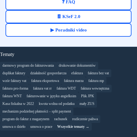
❓ FAQ
🧾 KSeF 2.0
▶ Poradniki video
Tematy
darmowy program do fakturowania
drukowanie dokumentów
duplikat faktury
działalność gospordarcza
efaktura
faktura bez vat
wzór faktury vat
faktura eksportowa
faktura marza
faktura mp
faktura pro-forma
faktura vat rr
faktura WDT
faktura wewnętrzna
faktura WNT
fakturowanie w języku angielksim
Plik JPK
Kasa fiskalna w 2022
kwota wolna od podatku
mały ZUS
mechanizm podzielnej płatności – split payment
program do faktur z magazynem
rachunek
rozliczenie paliwa
umowa o dzieło
umowa o prace
Wszystkie tematy →