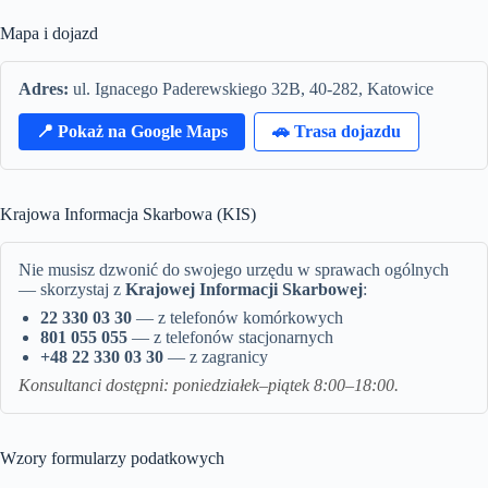
Mapa i dojazd
Adres:
ul. Ignacego Paderewskiego 32B, 40-282, Katowice
📍 Pokaż na Google Maps
🚗 Trasa dojazdu
Krajowa Informacja Skarbowa (KIS)
Nie musisz dzwonić do swojego urzędu w sprawach ogólnych
— skorzystaj z
Krajowej Informacji Skarbowej
:
22 330 03 30
— z telefonów komórkowych
801 055 055
— z telefonów stacjonarnych
+48 22 330 03 30
— z zagranicy
Konsultanci dostępni: poniedziałek–piątek 8:00–18:00.
Wzory formularzy podatkowych