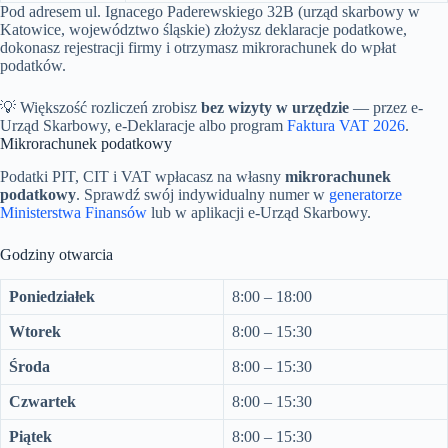
Pod adresem ul. Ignacego Paderewskiego 32B (urząd skarbowy w
Katowice, województwo śląskie) złożysz deklaracje podatkowe,
dokonasz rejestracji firmy i otrzymasz mikrorachunek do wpłat
podatków.
💡 Większość rozliczeń zrobisz
bez wizyty w urzędzie
— przez e-
Urząd Skarbowy, e-Deklaracje albo program
Faktura VAT 2026
.
Mikrorachunek podatkowy
Podatki PIT, CIT i VAT wpłacasz na własny
mikrorachunek
podatkowy
. Sprawdź swój indywidualny numer w
generatorze
Ministerstwa Finansów
lub w aplikacji e-Urząd Skarbowy.
Godziny otwarcia
Poniedziałek
8:00 – 18:00
Wtorek
8:00 – 15:30
Środa
8:00 – 15:30
Czwartek
8:00 – 15:30
Piątek
8:00 – 15:30