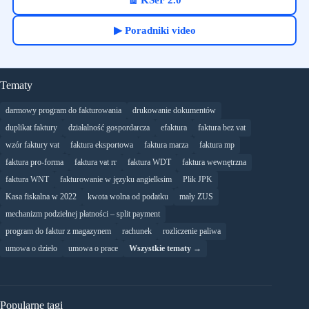
🧾 KSeF 2.0
▶ Poradniki video
Tematy
darmowy program do fakturowania
drukowanie dokumentów
duplikat faktury
działalność gospordarcza
efaktura
faktura bez vat
wzór faktury vat
faktura eksportowa
faktura marza
faktura mp
faktura pro-forma
faktura vat rr
faktura WDT
faktura wewnętrzna
faktura WNT
fakturowanie w języku angielksim
Plik JPK
Kasa fiskalna w 2022
kwota wolna od podatku
mały ZUS
mechanizm podzielnej płatności – split payment
program do faktur z magazynem
rachunek
rozliczenie paliwa
umowa o dzieło
umowa o prace
Wszystkie tematy →
Popularne tagi