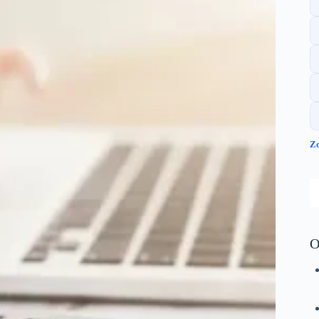
Zo
S
O