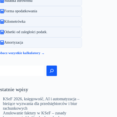
Składka zdrowotna
Forma opodatkowania
Kilometrówka
Odsetki od zaległości podatk.
Amortyzacja
bacz wszystkie kalkulatory →
zukaj
statnie wpisy
KSeF 2026, księgowość, AI i automatyzacja –
bieżące wyzwania dla przedsiębiorców i biur
rachunkowych
Anulowanie faktury w KSeF – zasady