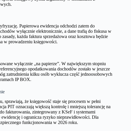
owych.
yfryzację. Papierowa ewidencja odchodzi zatem do
hodów wyłącznie elektronicznie, a dane trafią do fiskusa w
 zasady, każda faktura sprzedażowa oraz kosztowa będzie
ana w prowadzeniu księgowości.
tosowane wyłącznie „na papierze”. W największym stopniu
 preferencyjnego opodatkowania dochodów zostało w jeszcze
g zatrudnienia kilku osób wyklucza część jednoosobowych
w ramach IP BOX.
nie
u, sprawiają, że księgowość staje się procesem w pełni
ja PIT oznaczają większą kontrolę i mniejszą tolerancję na
do fakturowania, zintegrowany z KSeF i systemami
e ewidencję i ogranicza ryzyko nieprawidłowości. Dla
ezpiecznego funkcjonowania w 2026 roku.