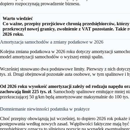
dopiero rozpoczynają prowadzenie biznesu.
Warto wiedzieć
Co ważne, przepisy przejściowe chronią przedsiębiorców, którzy w
przekroczył nowej granicy, zwolnienie z VAT pozostanie. Takie ro
2026 roku.
Amortyzacja samochodów a zmiany podatkowe w 2026
Kolejna zmiana podatkowa w 2026 roku dotyczy amortyzacji samoc
model amortyzacji samochodów o wyższej emisji spalin.
Wcześniej stosowano dwa podstawowe limity. Pierwszy z nich dotycz
tys. zł. Drugi obejmował pozostałe auta osobowe, w tym spalinowe i hy
Od 2026 roku wysokość amortyzacji zależy od rodzaju napędu ora
zachowają limit 225 tys. zł
. Samochody spalinowe emitujące mniej niż 
przekraczającej 50 g/km będą amortyzowane maksymalnie do 100 tys. 
Domniemanie niewinności podatnika w praktyce
Choć przepisy obowiązują już wcześniej, to dopiero 2026 rok pokaże 
postępowania według nowych zasad. Wątpliwości faktyczne mają być r
przedsiębiorcy oznacza to silniejszą pozycję na wypadek ewentualne