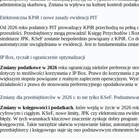
administracją skarbową. Zmiana ta wpływa na kulturę kontroli podatk
Elektroniczna KPiR i nowe zasady ewidencji PIT
Od 2026 roku podatnicy PIT prowadzący KPiR przechodzą na pełną c
przeszłości. Przedsiębiorcy mogą prowadzić Księgę Przychodów i Rozc
strukturze JPK. KSeF zostanie bezpośrednio powiązany z KPiR. Co do
automatycznie uwzględniana w ewidencji. Jest to fundamentalna zmi
IP Box, ryczałt i ograniczenie optymalizacji
Zmiany podatkowe w 2026
roku ograniczają niektóre preferencje s
dotyczy to możliwości korzystania z IP Box. Prawo do korzystania z
większym stopniu powiązane z realnym zapleczem operacyjnym. Wymó
działalności z prawa do stosowania preferencyjnego opodatkowania 
Zmiany dla przedsiębiorców w 2026 r. to nie tylko KSeF. Podsumowa
Zmiany w księgowości i podatkach
, które wejdą w życie w 2026 rok
cyfrowym i ciągłym. KSeF, nowe limity, JPK czy elektroniczna ewidenc
błędy. W tych warunkach kluczowe znaczenie zyskuje dobry program 
księgowymi. Takie narzędzie ułatwia wystawianie faktur, automatyzuj
przedsiębiorcy i księgowego staje się ono podstawowym elementem b