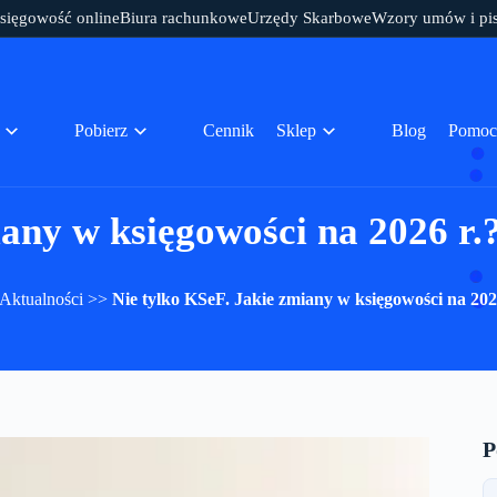
sięgowość online
Biura rachunkowe
Urzędy Skarbowe
Wzory umów i pi
Pobierz
Cennik
Sklep
Blog
Pomoc
iany w księgowości na 2026 r.
Aktualności
>>
Nie tylko KSeF. Jakie zmiany w księgowości na 202
P