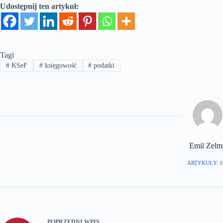
Udostępnij ten artykuł:
Tagi
#
KSeF
#
księgowość
#
podatki
Emil Zelm
ARTYKUŁY: 1
POPRZEDNI
WPIS