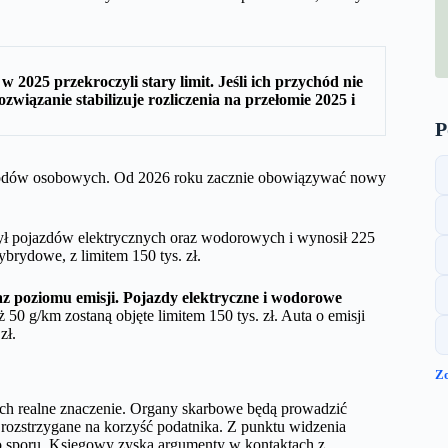
 2025 przekroczyli stary limit. Jeśli ich przychód nie
związanie stabilizuje rozliczenia na przełomie 2025 i
P
hodów osobowych. Od 2026 roku zacznie obowiązywać nowy
ył pojazdów elektrycznych oraz wodorowych i wynosił 225
brydowe, z limitem 150 tys. zł.
z poziomu emisji. Pojazdy elektryczne i wodorowe
50 g/km zostaną objęte limitem 150 tys. zł. Auta o emisji
zł.
Z
ich realne znaczenie. Organy skarbowe będą prowadzić
ozstrzygane na korzyść podatnika. Z punktu widzenia
go sporu. Księgowy zyska argumenty w kontaktach z