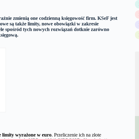
raźnie zmienią one codzienną księgowość firm. KSeF jest
owe są także limity, nowe obowiązki w zakresie
ele spośród tych nowych rozwiązań dotknie zarówno
księgową.
 limity wyrażone w euro
. Przeliczenie ich na złote