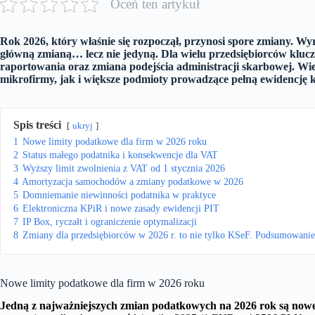
Oceń ten artykuł
Rok 2026, który właśnie się rozpoczął, przynosi spore zmiany. Wy
główną zmianą… lecz nie jedyną. Dla wielu przedsiębiorców klucz
raportowania oraz zmiana podejścia administracji skarbowej. Wi
mikrofirmy, jak i większe podmioty prowadzące pełną ewidencję 
Spis treści
ukryj
1
Nowe limity podatkowe dla firm w 2026 roku
2
Status małego podatnika i konsekwencje dla VAT
3
Wyższy limit zwolnienia z VAT od 1 stycznia 2026
4
Amortyzacja samochodów a zmiany podatkowe w 2026
5
Domniemanie niewinności podatnika w praktyce
6
Elektroniczna KPiR i nowe zasady ewidencji PIT
7
IP Box, ryczałt i ograniczenie optymalizacji
8
Zmiany dla przedsiębiorców w 2026 r. to nie tylko KSeF. Podsumowanie
Nowe limity podatkowe dla firm w 2026 roku
Jedną z najważniejszych zmian podatkowych na 2026 rok są nowe