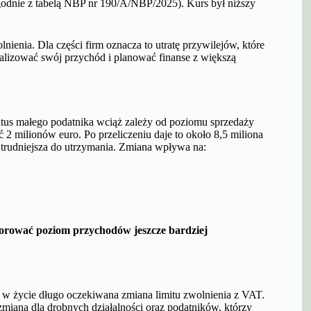
odnie z tabelą NBP nr 190/A/NBP/2025). Kurs był niższy
nienia. Dla części firm oznacza to utratę przywilejów, które
alizować swój przychód i planować finanse z większą
tus małego podatnika wciąż zależy od poziomu sprzedaży
 2 milionów euro. Po przeliczeniu daje to około 8,5 miliona
ę trudniejsza do utrzymania. Zmiana wpływa na:
itorować poziom przychodów jeszcze bardziej
w życie długo oczekiwana zmiana limitu zwolnienia z VAT.
zmiana dla drobnych działalności oraz podatników, którzy