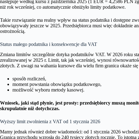
następuje według kursu z października 2025 (1 EUR = 4,2586 PLN zg
niż rok wcześniej, co automatycznie obniżyło limity podatkowe.
Takie rozwiązanie ma realny wpływ na status podatnika i dostępne zwol
obowiązywały jeszcze w 2025. Przedsiębiorca musi więc dokładnie an
ostrożnością.
Status małego podatnika i konsekwencje dla VAT
Zmiana limitów szczególnie dotyka podatników VAT. W 2026 roku sta
zrealizowanej w 2025 r. Limit, tak jak wcześniej, wynosi równowartość
złotych. Z uwagi na wahania kursowe dla wielu firm granica okaże si
sposób rozliczeń,
moment powstania obowiązku podatkowego,
możliwość wyboru metody kasowej.
Wniosek, jaki stąd płynie, jest prosty: przedsiębiorcy muszą mon
skrupulatnie niż dotychczas.
Wyższy limit zwolnienia z VAT od 1 stycznia 2026
Mamy jednak również dobre wiadomości: od 1 stycznia 2026 wchodzi 
Granica przychodu wzrosła do 240 tysięcy złotych rocznie. To istotna 