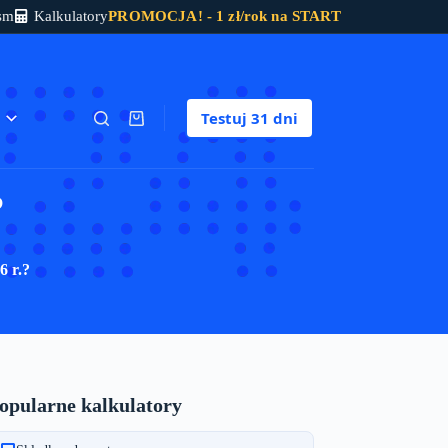
sm
Kalkulatory
PROMOCJA! - 1 zł/rok na START
Testuj
31 dni
Koszyk
?
6 r.?
opularne kalkulatory