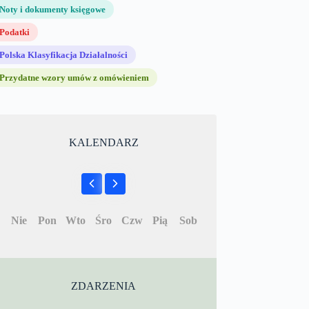
Noty i dokumenty księgowe
Podatki
Polska Klasyfikacja Działalności
Przydatne wzory umów z omówieniem
KALENDARZ
Nie
Pon
Wto
Śro
Czw
Pią
Sob
ZDARZENIA