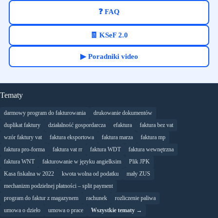
❓ FAQ
🧾 KSeF 2.0
▶ Poradniki video
Tematy
darmowy program do fakturowania
drukowanie dokumentów
duplikat faktury
działalność gospordarcza
efaktura
faktura bez vat
wzór faktury vat
faktura eksportowa
faktura marza
faktura mp
faktura pro-forma
faktura vat rr
faktura WDT
faktura wewnętrzna
faktura WNT
fakturowanie w języku angielksim
Plik JPK
Kasa fiskalna w 2022
kwota wolna od podatku
mały ZUS
mechanizm podzielnej płatności – split payment
program do faktur z magazynem
rachunek
rozliczenie paliwa
umowa o dzieło
umowa o prace
Wszystkie tematy →