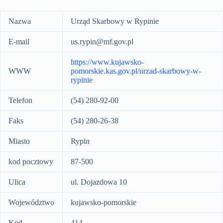
Nazwa
Urząd Skarbowy w Rypinie
E-mail
us.rypin@mf.gov.pl
https://www.kujawsko-
WWW
pomorskie.kas.gov.pl/urzad-skarbowy-w-
rypinie
Telefon
(54) 280-92-00
Faks
(54) 280-26-38
Miasto
Rypin
kod pocztowy
87-500
Ulica
ul. Dojazdowa 10
Województwo
kujawsko-pomorskie
Kod
414