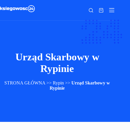
Przejdź
do
Koszyk
treści
Urząd Skarbowy w
Rypinie
STRONA GŁÓWNA
>>
Rypin
>>
Urząd Skarbowy w
Rypinie