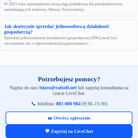
W 2025 roku wprowadzono nową ulgę podatkową dla przedsiębiorców
zatrudniających żołnierzy Obrony Terytorialnej…
Jak skutecznie sprzedać jednoosobową działalność
gospodarczą?
Sprzedaż jednoosobowej działalności gospodarczej (JDG) może być
wyzwaniem, ale z odpowiednim przygotowaniem i …
Potrzebujesz pomocy?
Napisz do nas:
biuro@rafsoft.net
lub zapytaj konsultanta na
czacie LiveChat.
📞 Infolinia:
801 000 984
(9:30–15:30)
🎫 Otwórz zgłoszenie
💬 Zapytaj na LiveChat