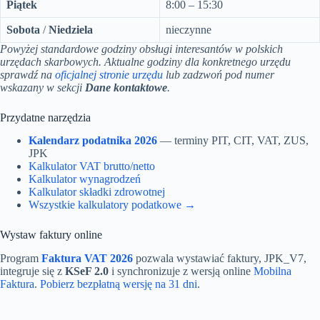
Piątek
8:00 – 15:30
Sobota
/
Niedziela
nieczynne
Powyżej standardowe godziny obsługi interesantów w polskich
urzędach skarbowych. Aktualne godziny dla konkretnego urzędu
sprawdź na
oficjalnej stronie urzędu
lub zadzwoń pod numer
wskazany w sekcji
Dane kontaktowe
.
Przydatne narzędzia
Kalendarz podatnika 2026
— terminy PIT, CIT, VAT, ZUS,
JPK
Kalkulator VAT brutto/netto
Kalkulator wynagrodzeń
Kalkulator składki zdrowotnej
Wszystkie kalkulatory podatkowe →
Wystaw faktury online
Program
Faktura VAT 2026
pozwala wystawiać faktury, JPK_V7,
integruje się z
KSeF 2.0
i synchronizuje z wersją online
Mobilna
Faktura
.
Pobierz bezpłatną wersję na 31 dni
.