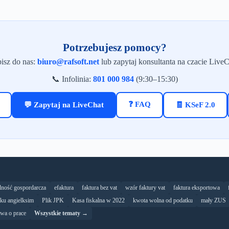
Potrzebujesz pomocy?
isz do nas:
biuro@rafsoft.net
lub zapytaj konsultanta na czacie LiveC
📞 Infolinia:
801 000 984
(9:30–15:30)
❓ FAQ
💬 Zapytaj na LiveChat
🧾 KSeF 2.0
alność gospordarcza
efaktura
faktura bez vat
wzór faktury vat
faktura eksportowa
yku angielksim
Plik JPK
Kasa fiskalna w 2022
kwota wolna od podatku
mały ZUS
wa o prace
Wszystkie tematy →