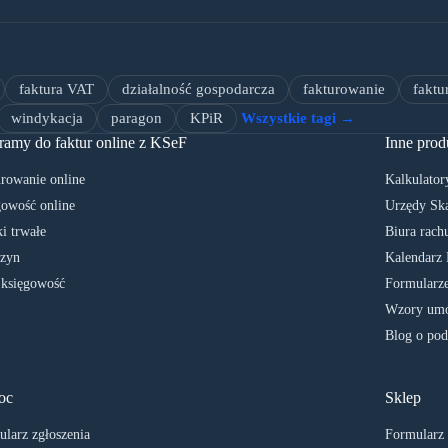
faktura VAT
działalność gospodarcza
fakturowanie
faktu
windykacja
paragon
KPiR
Wszystkie tagi →
ramy do faktur online z KSeF
Inne prod
rowanie online
Kalkulator
owość online
Urzędy Sk
i trwałe
Biura rach
zyn
Kalendarz 
 księgowość
Formularze
Wzory umó
Blog o pod
oc
Sklep
larz zgłoszenia
Formularz