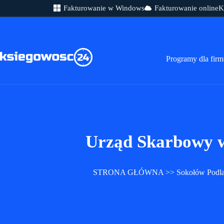
Fakturowanie w Windows
Fakturowanie online
K
Przejdź
do
treści
Programy dla firm
Urząd Skarbowy w
STRONA GŁÓWNA
>>
Sokołów Podla