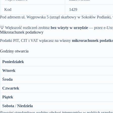
Kod
1429
Pod adresem ul. Węgrowska 5 (urząd skarbowy w Sokołów Podlaski, w
💡 Większość rozliczeń zrobisz
bez wizyty w urzędzie
— przez e-Urz
Mikrorachunek podatkowy
Podatki PIT, CIT i VAT wpłacasz na własny
mikrorachunek podatk
Godziny otwarcia
Poniedziałek
Wtorek
Środa
Czwartek
Piątek
Sobota
/
Niedziela
Powyżej standardowe godziny obsługi interesantów w polskich urzęda