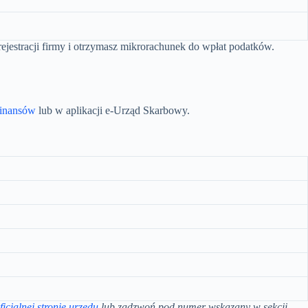
estracji firmy i otrzymasz mikrorachunek do wpłat podatków.
Finansów
lub w aplikacji e-Urząd Skarbowy.
ficjalnej stronie urzędu
lub zadzwoń pod numer wskazany w sekcji