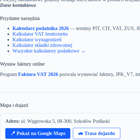
Dane kontaktowe
.
Przydatne narzędzia
Kalendarz podatnika 2026
— terminy PIT, CIT, VAT, ZUS, 
Kalkulator VAT brutto/netto
Kalkulator wynagrodzeń
Kalkulator składki zdrowotnej
Wszystkie kalkulatory podatkowe →
Wystaw faktury online
Program
Faktura VAT 2026
pozwala wystawiać faktury, JPK_V7, int
Mapa i dojazd
Adres:
ul. Węgrowska 5, 08-300, Sokołów Podlaski
📍 Pokaż na Google Maps
🚗 Trasa dojazdu