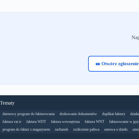
Nap
🎫 Otwórz zgłoszenie
Tematy
darmowy program do fakturowania
drukowanie dokumentów
duplikat faktury
dział
faktura vat rr
faktura WDT
faktura wewnętrzna
faktura WNT
fakturowanie w jęz
program do faktur z magazynem
rachunek
rozliczenie paliwa
umowa o dzieło
umo