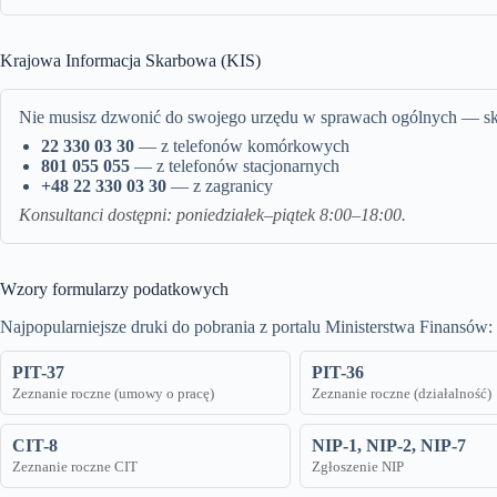
Krajowa Informacja Skarbowa (KIS)
Nie musisz dzwonić do swojego urzędu w sprawach ogólnych — sk
22 330 03 30
— z telefonów komórkowych
801 055 055
— z telefonów stacjonarnych
+48 22 330 03 30
— z zagranicy
Konsultanci dostępni: poniedziałek–piątek 8:00–18:00.
Wzory formularzy podatkowych
Najpopularniejsze druki do pobrania z portalu Ministerstwa Finansów:
PIT-37
PIT-36
Zeznanie roczne (umowy o pracę)
Zeznanie roczne (działalność)
CIT-8
NIP-1, NIP-2, NIP-7
Zeznanie roczne CIT
Zgłoszenie NIP