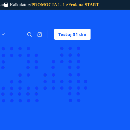
sm
Kalkulatory
PROMOCJA! - 1 zł/rok na START
Testuj
31 dni
Koszyk