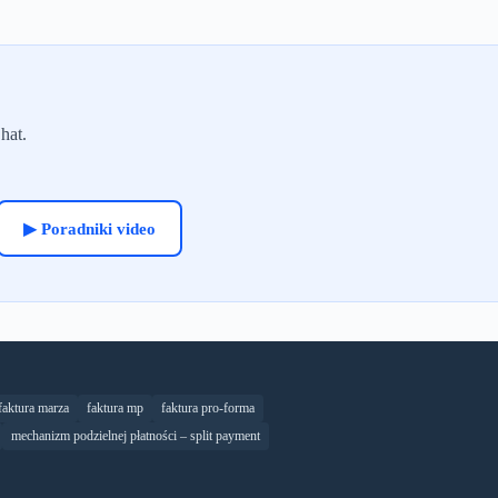
hat.
▶ Poradniki video
faktura marza
faktura mp
faktura pro-forma
mechanizm podzielnej płatności – split payment