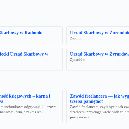
 Skarbowy w Radomiu
Urząd Skarbowy w Żuromini
Żuromin
iecki Urząd Skarbowy w
Urząd Skarbowy w Żyrardow
Żyrardów
ość księgowych – karna i
Zawód freelancera — jak wyg
wa
trzeba pamiętać?
ura rachunkowe odgrywają kluczową
Zawód freelancera, czyli bycie tak 
inansowej firm, a zakres ich
strzelcem, przyciąga wiele osób zain
…
pracą na wła…