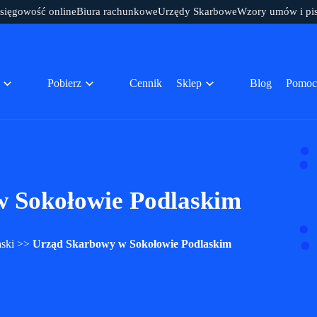
sięgowość online
Biura rachunkowe
Urzędy Skarbowe
Wzory umów i pi
Pobierz
Cennik
Sklep
Blog
Pomoc
 Sokołowie Podlaskim
ski
>>
Urząd Skarbowy w Sokołowie Podlaskim