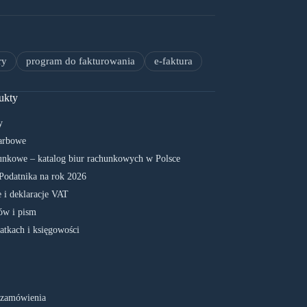
ry
program do fakturowania
e-faktura
ukty
y
arbowe
unkowe – katalog biur rachunkowych w Polsce
Podatnika na rok 2026
 i deklaracje VAT
w i pism
atkach i księgowości
 zamówienia