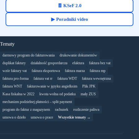
🧾 KSeF 2.0
▶ Poradniki video
Tematy
darmowy program do fakturowania
drukowanie dokumentów
duplikat faktury
działalność gospordarcza
efaktura
faktura bez vat
wzór faktury vat
faktura eksportowa
faktura marza
faktura mp
faktura pro-forma
faktura vat rr
faktura WDT
faktura wewnętrzna
faktura WNT
fakturowanie w języku angielksim
Plik JPK
Kasa fiskalna w 2022
kwota wolna od podatku
mały ZUS
mechanizm podzielnej płatności – split payment
program do faktur z magazynem
rachunek
rozliczenie paliwa
umowa o dzieło
umowa o prace
Wszystkie tematy →