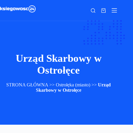
Przejdź
do
Koszyk
treści
Urząd Skarbowy w
Ostrołęce
STRONA GŁÓWNA
>>
Ostrołęka (miasto)
>>
Urząd
Skarbowy w Ostrołęce