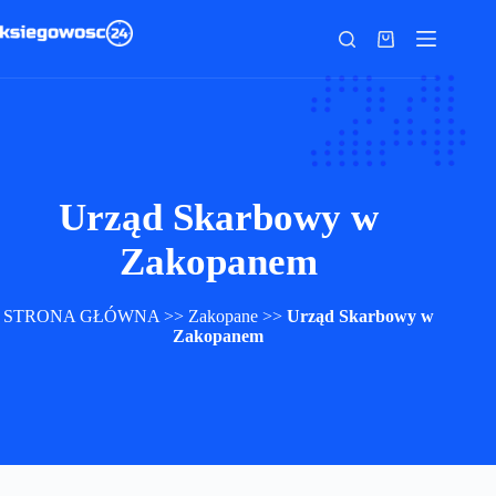
Przejdź
do
Koszyk
treści
Urząd Skarbowy w
Zakopanem
STRONA GŁÓWNA
>>
Zakopane
>>
Urząd Skarbowy w
Zakopanem