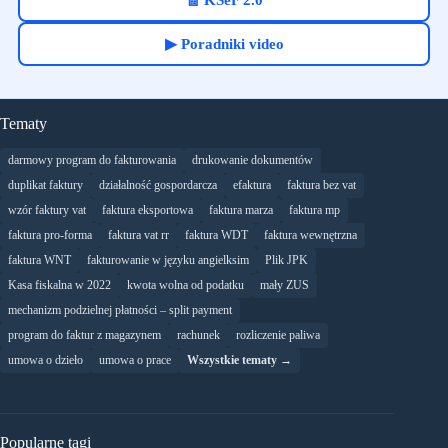
🧾 KSeF 2.0
▶ Poradniki video
Tematy
darmowy program do fakturowania
drukowanie dokumentów
duplikat faktury
działalność gospordarcza
efaktura
faktura bez vat
wzór faktury vat
faktura eksportowa
faktura marza
faktura mp
faktura pro-forma
faktura vat rr
faktura WDT
faktura wewnętrzna
faktura WNT
fakturowanie w języku angielksim
Plik JPK
Kasa fiskalna w 2022
kwota wolna od podatku
mały ZUS
mechanizm podzielnej płatności – split payment
program do faktur z magazynem
rachunek
rozliczenie paliwa
umowa o dzieło
umowa o prace
Wszystkie tematy →
Popularne tagi