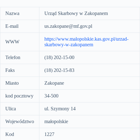
Nazwa
Urząd Skarbowy w Zakopanem
E-mail
us.zakopane@mf.gov.pl
https://www.malopolskie.kas.gov.pl/urzad-
WWW
skarbowy-w-zakopanem
Telefon
(18) 202-15-00
Faks
(18) 202-15-83
Miasto
Zakopane
kod pocztowy
34-500
Ulica
ul. Szymony 14
Województwo
małopolskie
Kod
1227