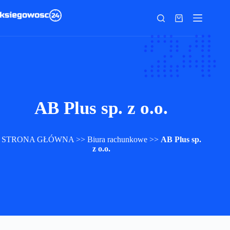
Przejdź
do
Koszyk
treści
AB Plus sp. z o.o.
STRONA GŁÓWNA
>>
Biura rachunkowe
>>
AB Plus sp.
z o.o.