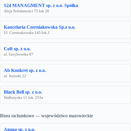
S24 MANAGMENT sp. z o.o. Spółka
Aleja Solidarności 75 lok 26
Kancelaria Czerniakowska Sp.z o.o.
Ul. Czerniakowska 145 lok.1
Coft sp. z o.o.
ul. Grzybowska 87
Ab Konkret sp. z o.o.
ul. Jeziorki 22
Black Bell sp. z o.o.
Wałbrzyska 11 lok. 253a
Biura rachunkowe — województwo mazowieckie
Agona sp. z o.o.