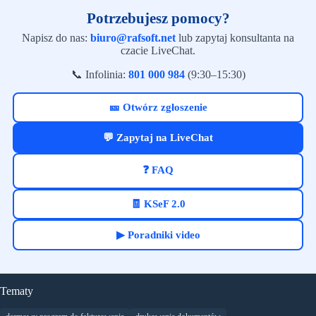
Potrzebujesz pomocy?
Napisz do nas:
biuro@rafsoft.net
lub zapytaj konsultanta na
czacie LiveChat.
📞 Infolinia:
801 000 984
(9:30–15:30)
🎫 Otwórz zgłoszenie
💬 Zapytaj na LiveChat
❓ FAQ
🧾 KSeF 2.0
▶ Poradniki video
Tematy