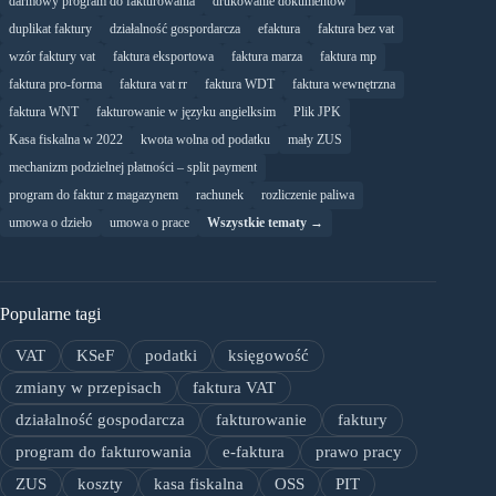
darmowy program do fakturowania
drukowanie dokumentów
duplikat faktury
działalność gospordarcza
efaktura
faktura bez vat
wzór faktury vat
faktura eksportowa
faktura marza
faktura mp
faktura pro-forma
faktura vat rr
faktura WDT
faktura wewnętrzna
faktura WNT
fakturowanie w języku angielksim
Plik JPK
Kasa fiskalna w 2022
kwota wolna od podatku
mały ZUS
mechanizm podzielnej płatności – split payment
program do faktur z magazynem
rachunek
rozliczenie paliwa
umowa o dzieło
umowa o prace
Wszystkie tematy →
Popularne tagi
VAT
KSeF
podatki
księgowość
zmiany w przepisach
faktura VAT
działalność gospodarcza
fakturowanie
faktury
program do fakturowania
e-faktura
prawo pracy
ZUS
koszty
kasa fiskalna
OSS
PIT