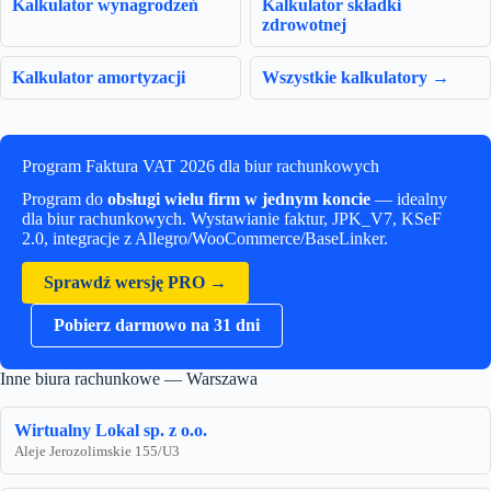
Kalkulator wynagrodzeń
Kalkulator składki
zdrowotnej
Kalkulator amortyzacji
Wszystkie kalkulatory →
Program Faktura VAT 2026 dla biur rachunkowych
Program do
obsługi wielu firm w jednym koncie
— idealny
dla biur rachunkowych. Wystawianie faktur, JPK_V7, KSeF
2.0, integracje z Allegro/WooCommerce/BaseLinker.
Sprawdź wersję PRO →
Pobierz darmowo na 31 dni
Inne biura rachunkowe — Warszawa
Wirtualny Lokal sp. z o.o.
Aleje Jerozolimskie 155/U3