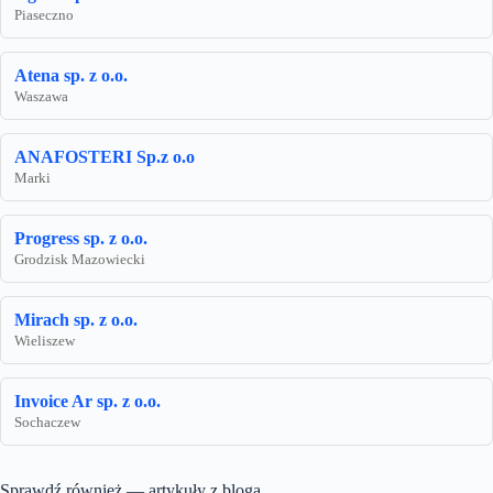
Piaseczno
Atena sp. z o.o.
Waszawa
ANAFOSTERI Sp.z o.o
Marki
Progress sp. z o.o.
Grodzisk Mazowiecki
Mirach sp. z o.o.
Wieliszew
Invoice Ar sp. z o.o.
Sochaczew
Sprawdź również — artykuły z bloga