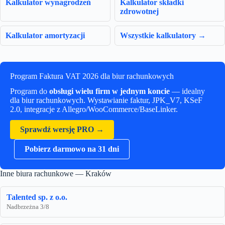
Kalkulator wynagrodzeń
Kalkulator składki
zdrowotnej
Kalkulator amortyzacji
Wszystkie kalkulatory →
Program Faktura VAT 2026 dla biur rachunkowych
Program do
obsługi wielu firm w jednym koncie
— idealny
dla biur rachunkowych. Wystawianie faktur, JPK_V7, KSeF
2.0, integracje z Allegro/WooCommerce/BaseLinker.
Sprawdź wersję PRO →
Pobierz darmowo na 31 dni
Inne biura rachunkowe — Kraków
Talented sp. z o.o.
Nadbrzeżna 3/8