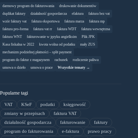
darmowy program do fakturowania
drukowanie dokumentów
duplikat faktury
działalność gospordarcza
efaktura
faktura bez vat
wzór faktury vat
faktura eksportowa
faktura marza
faktura mp
faktura pro-forma
faktura vat rr
faktura WDT
faktura wewnętrzna
faktura WNT
fakturowanie w języku angielksim
Plik JPK
Kasa fiskalna w 2022
kwota wolna od podatku
mały ZUS
mechanizm podzielnej płatności – split payment
program do faktur z magazynem
rachunek
rozliczenie paliwa
umowa o dzieło
umowa o prace
Wszystkie tematy →
Popularne tagi
VAT
KSeF
podatki
księgowość
zmiany w przepisach
faktura VAT
działalność gospodarcza
fakturowanie
faktury
program do fakturowania
e-faktura
prawo pracy