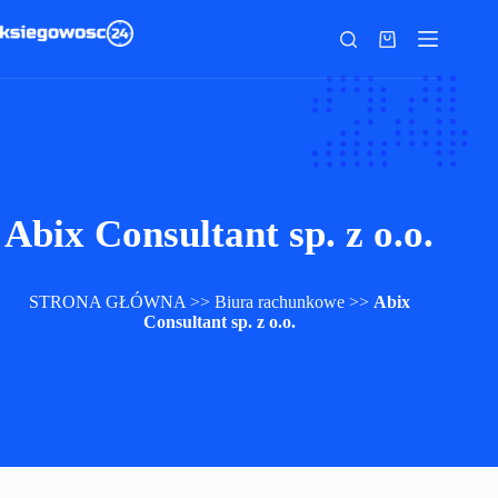
Przejdź
do
Koszyk
treści
Abix Consultant sp. z o.o.
STRONA GŁÓWNA
>>
Biura rachunkowe
>>
Abix
Consultant sp. z o.o.