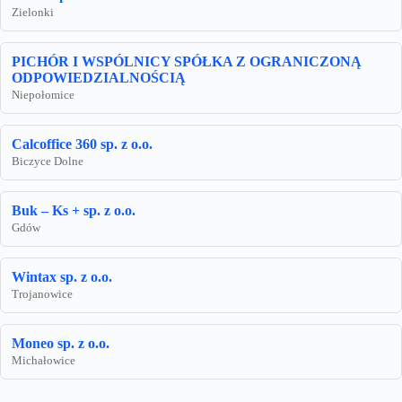
Zielonki
PICHÓR I WSPÓLNICY SPÓŁKA Z OGRANICZONĄ
ODPOWIEDZIALNOŚCIĄ
Niepołomice
Calcoffice 360 sp. z o.o.
Biczyce Dolne
Buk – Ks + sp. z o.o.
Gdów
Wintax sp. z o.o.
Trojanowice
Moneo sp. z o.o.
Michałowice