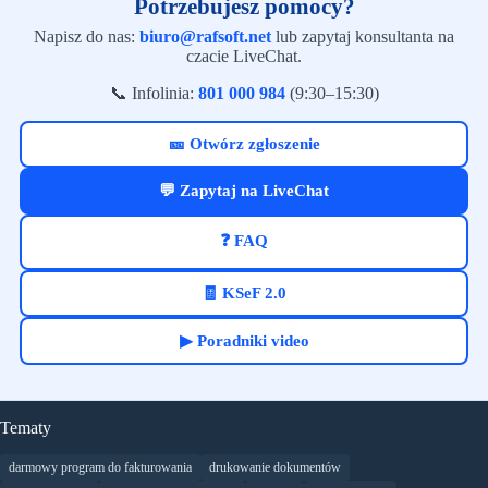
Potrzebujesz pomocy?
Napisz do nas:
biuro@rafsoft.net
lub zapytaj konsultanta na
czacie LiveChat.
📞 Infolinia:
801 000 984
(9:30–15:30)
🎫 Otwórz zgłoszenie
💬 Zapytaj na LiveChat
❓ FAQ
🧾 KSeF 2.0
▶ Poradniki video
Tematy
darmowy program do fakturowania
drukowanie dokumentów