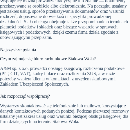
Współpracę można prowadzić tradycyjnie lub zdalnie — dokumenty
przekazywane są osobiście albo elektronicznie. Na początku ustalany
jest zakres usług, sposób przekazywania dokumentów oraz warunki
rozliczeń, dopasowane do wielkości i specyfiki prowadzonej
działalności. Stała obsługa obejmuje także przypominanie o terminach
płatności podatków i składek oraz bieżące wsparcie w sprawach
księgowych i podatkowych, dzięki czemu firma działa zgodnie z
obowiązującymi przepisami.
Najczęstsze pytania
Czym zajmuje się biuro rachunkowe Stalowa Wola?
A&M sp. z o.o. prowadzi obsługę księgową, rozliczenia podatkowe
(PIT, CIT, VAT), kadry i płace oraz rozliczenia ZUS, a w razie
potrzeby wspiera klienta w kontaktach z urzędem skarbowym i
Zakładem Ubezpieczeń Społecznych.
Jak rozpocząć współpracę?
Wystarczy skontaktować się telefonicznie lub mailowo, korzystając z
danych kontaktowych podanych poniżej. Podczas pierwszej rozmowy
ustalany jest zakres usług oraz warunki bieżącej obsługi księgowej dla
firm działających na terenie: Stalowa Wola.