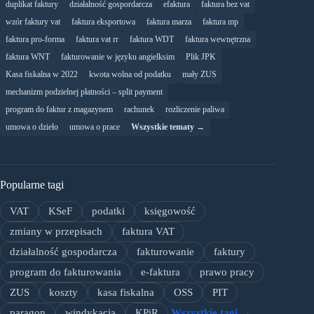
duplikat faktury
działalność gospordarcza
efaktura
faktura bez vat
wzór faktury vat
faktura eksportowa
faktura marza
faktura mp
faktura pro-forma
faktura vat rr
faktura WDT
faktura wewnętrzna
faktura WNT
fakturowanie w języku angielksim
Plik JPK
Kasa fiskalna w 2022
kwota wolna od podatku
mały ZUS
mechanizm podzielnej płatności – split payment
program do faktur z magazynem
rachunek
rozliczenie paliwa
umowa o dzieło
umowa o prace
Wszystkie tematy →
Popularne tagi
VAT
KSeF
podatki
księgowość
zmiany w przepisach
faktura VAT
działalność gospodarcza
fakturowanie
faktury
program do fakturowania
e-faktura
prawo pracy
ZUS
koszty
kasa fiskalna
OSS
PIT
paragon
windykacja
KPiR
Wszystkie tagi →