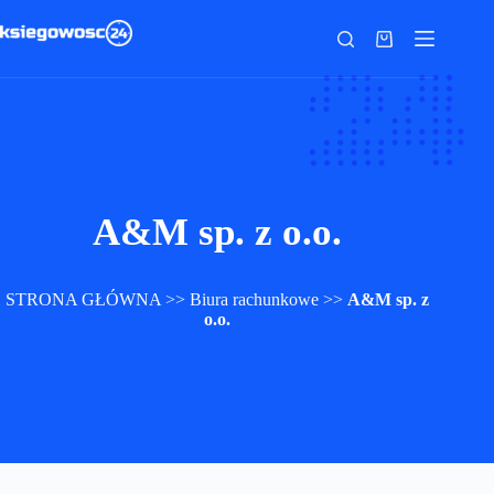
Przejdź
do
Koszyk
treści
A&M sp. z o.o.
STRONA GŁÓWNA
>>
Biura rachunkowe
>>
A&M sp. z
o.o.