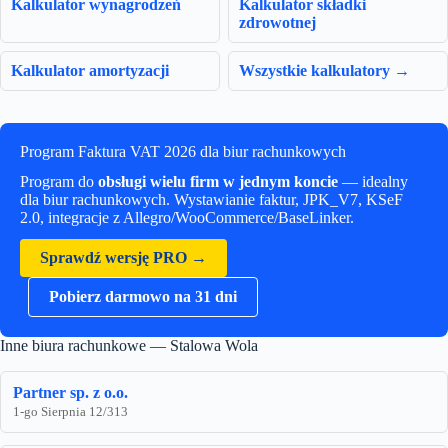
Kalkulator wynagrodzeń
Kalkulator składki
zdrowotnej
Kalkulator amortyzacji
Wszystkie kalkulatory →
Program Faktura VAT 2026 dla biur rachunkowych
Program do
obsługi wielu firm w jednym koncie
— idealny
dla biur rachunkowych. Wystawianie faktur, JPK_V7, KSeF
2.0, integracje z Allegro/WooCommerce/BaseLinker.
Sprawdź wersję PRO →
Pobierz darmowo na 31 dni
Inne biura rachunkowe — Stalowa Wola
Partner sp. z o.o.
1-go Sierpnia 12/313