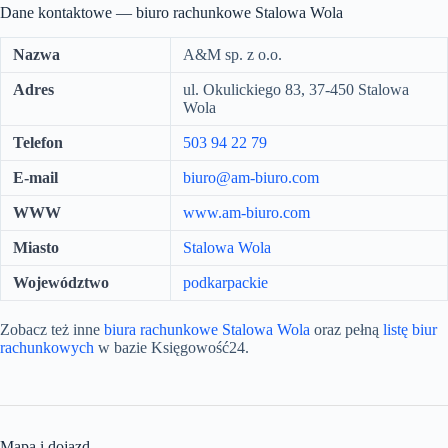
Dane kontaktowe — biuro rachunkowe Stalowa Wola
Nazwa
A&M sp. z o.o.
Adres
ul. Okulickiego 83, 37-450 Stalowa
Wola
Telefon
503 94 22 79
E-mail
biuro@am-biuro.com
WWW
www.am-biuro.com
Miasto
Stalowa Wola
Województwo
podkarpackie
Zobacz też inne
biura rachunkowe Stalowa Wola
oraz pełną
listę biur
rachunkowych
w bazie Księgowość24.
Mapa i dojazd