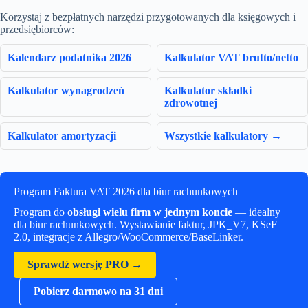
Korzystaj z bezpłatnych narzędzi przygotowanych dla księgowych i
przedsiębiorców:
Kalendarz podatnika 2026
Kalkulator VAT brutto/netto
Kalkulator wynagrodzeń
Kalkulator składki
zdrowotnej
Kalkulator amortyzacji
Wszystkie kalkulatory →
Program Faktura VAT 2026 dla biur rachunkowych
Program do
obsługi wielu firm w jednym koncie
— idealny
dla biur rachunkowych. Wystawianie faktur, JPK_V7, KSeF
2.0, integracje z Allegro/WooCommerce/BaseLinker.
Sprawdź wersję PRO →
Pobierz darmowo na 31 dni