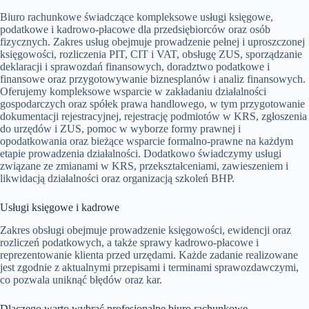
Biuro rachunkowe świadczące kompleksowe usługi księgowe,
podatkowe i kadrowo-płacowe dla przedsiębiorców oraz osób
fizycznych. Zakres usług obejmuje prowadzenie pełnej i uproszczonej
księgowości, rozliczenia PIT, CIT i VAT, obsługę ZUS, sporządzanie
deklaracji i sprawozdań finansowych, doradztwo podatkowe i
finansowe oraz przygotowywanie biznesplanów i analiz finansowych.
Oferujemy kompleksowe wsparcie w zakładaniu działalności
gospodarczych oraz spółek prawa handlowego, w tym przygotowanie
dokumentacji rejestracyjnej, rejestrację podmiotów w KRS, zgłoszenia
do urzędów i ZUS, pomoc w wyborze formy prawnej i
opodatkowania oraz bieżące wsparcie formalno-prawne na każdym
etapie prowadzenia działalności. Dodatkowo świadczymy usługi
związane ze zmianami w KRS, przekształceniami, zawieszeniem i
likwidacją działalności oraz organizacją szkoleń BHP.
Usługi księgowe i kadrowe
Zakres obsługi obejmuje prowadzenie księgowości, ewidencji oraz
rozliczeń podatkowych, a także sprawy kadrowo-płacowe i
reprezentowanie klienta przed urzędami. Każde zadanie realizowane
jest zgodnie z aktualnymi przepisami i terminami sprawozdawczymi,
co pozwala uniknąć błędów oraz kar.
Dlaczego warto wybrać profesjonalne biuro rachunkowe