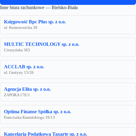
Inne biura rachunkowe — Bielsko-Biała
Księgowość Bpc Plus sp. z o.o.
ul. Komorowicka 39
MULTIC TECHNOLOGY sp. z o.o.
Cieszyńska 365
ACCLAB sp. z o.o.
ul. Grażyny 15/26
Agencja Elita sp. z o.o.
ZAPORA 17E/1
Optima Finanse Spółka sp. z o.o.
Franciszka Kamińskiego 19/13
Kancelaria Podatkowa Taxarte sp. z o.o.