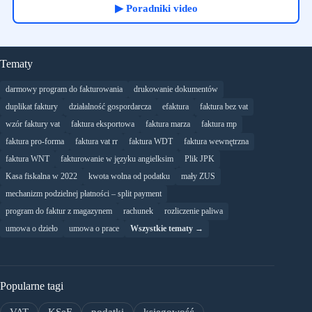
▶ Poradniki video
Tematy
darmowy program do fakturowania
drukowanie dokumentów
duplikat faktury
działalność gospordarcza
efaktura
faktura bez vat
wzór faktury vat
faktura eksportowa
faktura marza
faktura mp
faktura pro-forma
faktura vat rr
faktura WDT
faktura wewnętrzna
faktura WNT
fakturowanie w języku angielksim
Plik JPK
Kasa fiskalna w 2022
kwota wolna od podatku
mały ZUS
mechanizm podzielnej płatności – split payment
program do faktur z magazynem
rachunek
rozliczenie paliwa
umowa o dzieło
umowa o prace
Wszystkie tematy →
Popularne tagi
VAT
KSeF
podatki
księgowość