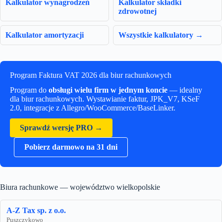
Kalkulator wynagrodzeń
Kalkulator składki
zdrowotnej
Kalkulator amortyzacji
Wszystkie kalkulatory →
Program Faktura VAT 2026 dla biur rachunkowych
Program do
obsługi wielu firm w jednym koncie
— idealny
dla biur rachunkowych. Wystawianie faktur, JPK_V7, KSeF
2.0, integracje z Allegro/WooCommerce/BaseLinker.
Sprawdź wersję PRO →
Pobierz darmowo na 31 dni
Biura rachunkowe — województwo wielkopolskie
A-Z Tax sp. z o.o.
Puszczykowo