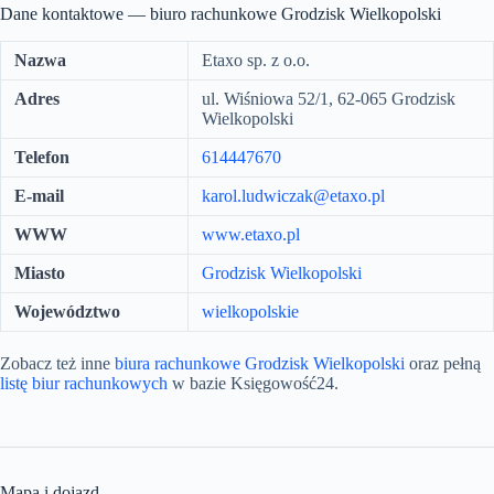
Dane kontaktowe — biuro rachunkowe Grodzisk Wielkopolski
Nazwa
Etaxo sp. z o.o.
Adres
ul. Wiśniowa 52/1, 62-065 Grodzisk
Wielkopolski
Telefon
614447670
E-mail
karol.ludwiczak@etaxo.pl
WWW
www.etaxo.pl
Miasto
Grodzisk Wielkopolski
Województwo
wielkopolskie
Zobacz też inne
biura rachunkowe Grodzisk Wielkopolski
oraz pełną
listę biur rachunkowych
w bazie Księgowość24.
Mapa i dojazd