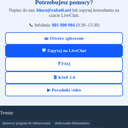
Potrzebujesz pomocy?
Napisz do nas:
biuro@rafsoft.net
lub zapytaj konsultanta na
czacie LiveChat.
📞 Infolinia:
801 000 984
(9:30–15:30)
🎫 Otwórz zgłoszenie
💬 Zapytaj na LiveChat
❓ FAQ
🧾 KSeF 2.0
▶ Poradniki video
Tematy
darmowy program do fakturowania
drukowanie dokumentów