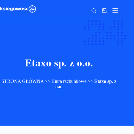
Przejdź
do
Koszyk
treści
Etaxo sp. z o.o.
STRONA GŁÓWNA
>>
Biura rachunkowe
>>
Etaxo sp. z
o.o.