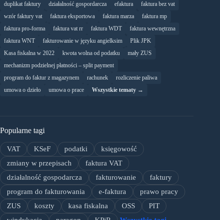
duplikat faktury
działalność gospordarcza
efaktura
faktura bez vat
wzór faktury vat
faktura eksportowa
faktura marza
faktura mp
faktura pro-forma
faktura vat rr
faktura WDT
faktura wewnętrzna
faktura WNT
fakturowanie w języku angielksim
Plik JPK
Kasa fiskalna w 2022
kwota wolna od podatku
mały ZUS
mechanizm podzielnej płatności – split payment
program do faktur z magazynem
rachunek
rozliczenie paliwa
umowa o dzieło
umowa o prace
Wszystkie tematy →
Popularne tagi
VAT
KSeF
podatki
księgowość
zmiany w przepisach
faktura VAT
działalność gospodarcza
fakturowanie
faktury
program do fakturowania
e-faktura
prawo pracy
ZUS
koszty
kasa fiskalna
OSS
PIT
windykacja
paragon
KPiR
Wszystkie tagi →