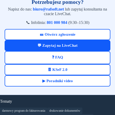
Potrzebujesz pomocy?
Napisz do nas:
biuro@rafsoft.net
lub zapytaj konsultanta na
czacie LiveChat.
📞 Infolinia:
801 000 984
(9:30–15:30)
🎫 Otwórz zgłoszenie
💬 Zapytaj na LiveChat
❓ FAQ
🧾 KSeF 2.0
▶ Poradniki video
Tematy
darmowy program do fakturowania
drukowanie dokumentów