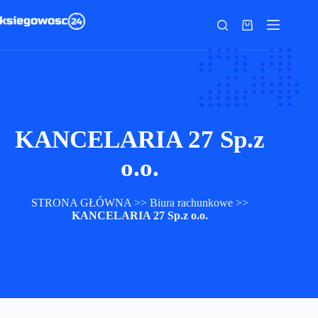
Przejdź
do
Koszyk
treści
KANCELARIA 27 Sp.z
o.o.
STRONA GŁÓWNA
>>
Biura rachunkowe
>>
KANCELARIA 27 Sp.z o.o.