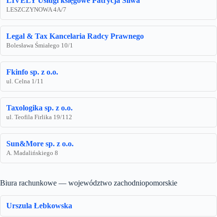
LIVELY Usługi księgowe Patrycja Śliwa
LESZCZYNOWA 4A/7
Legal & Tax Kancelaria Radcy Prawnego
Bolesława Śmiałego 10/1
Fkinfo sp. z o.o.
ul. Celna 1/11
Taxologika sp. z o.o.
ul. Teofila Firlika 19/112
Sun&More sp. z o.o.
A. Madalińskiego 8
Biura rachunkowe — województwo zachodniopomorskie
Urszula Łebkowska