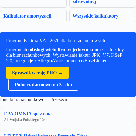
zdrowotnej
Kalkulator amortyzacji
Wszystkie kalkulatory →
Program Faktura VAT 2026 dla biur rachunkowych
Program do
obsługi wielu firm w jednym koncie
— idealny
dla biur rachunkowych. Wystawianie faktur, JPK_V7, KSeF
2.0, integracje z Allegro/WooCommerce/BaseLinker.
Sprawdź wersję PRO →
Pobierz darmowo na 31 dni
Inne biura rachunkowe — Szczecin
EPA OMNIA sp. z o.o.
Al. Wojska Polskiego 156