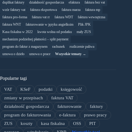
duplikat faktury
działalność gospordarcza
efaktura
faktura bez vat
wzór faktury vat
faktura eksportowa
faktura marza
faktura mp
faktura pro-forma
faktura vat rr
faktura WDT
faktura wewnętrzna
faktura WNT
fakturowanie w języku angielksim
Plik JPK
Kasa fiskalna w 2022
kwota wolna od podatku
mały ZUS
mechanizm podzielnej płatności – split payment
program do faktur z magazynem
rachunek
rozliczenie paliwa
umowa o dzieło
umowa o prace
Wszystkie tematy →
Popularne tagi
VAT
KSeF
podatki
księgowość
zmiany w przepisach
faktura VAT
działalność gospodarcza
fakturowanie
faktury
program do fakturowania
e-faktura
prawo pracy
ZUS
koszty
kasa fiskalna
OSS
PIT
paragon
windykacja
KPiR
Wszystkie tagi →