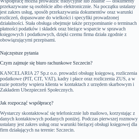
Współpracę można prowadzić tradycyjnie lub zdalnie — dokumenty
przekazywane są osobiście albo elektronicznie. Na początku ustalany
jest zakres usług, sposób przekazywania dokumentów oraz warunki
rozliczeń, dopasowane do wielkości i specyfiki prowadzonej
działalności. Stała obsługa obejmuje także przypominanie o terminach
płatności podatków i składek oraz bieżące wsparcie w sprawach
księgowych i podatkowych, dzięki czemu firma działa zgodnie z
obowiązującymi przepisami.
Najczęstsze pytania
Czym zajmuje się biuro rachunkowe Szczecin?
KANCELARIA 27 Sp.z o.o. prowadzi obsługę księgową, rozliczenia
podatkowe (PIT, CIT, VAT), kadry i płace oraz rozliczenia ZUS, a w
razie potrzeby wspiera klienta w kontaktach z urzędem skarbowym i
Zakładem Ubezpieczeń Społecznych.
Jak rozpocząć współpracę?
Wystarczy skontaktować się telefonicznie lub mailowo, korzystając z
danych kontaktowych podanych poniżej. Podczas pierwszej rozmowy
ustalany jest zakres usług oraz warunki bieżącej obsługi księgowej dla
firm działających na terenie: Szczecin.