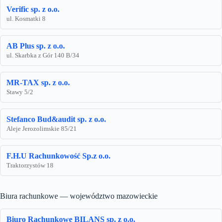
Verific sp. z o.o.
ul. Kosmatki 8
AB Plus sp. z o.o.
ul. Skarbka z Gór 140 B/34
MR-TAX sp. z o.o.
Stawy 5/2
Stefanco Bud&audit sp. z o.o.
Aleje Jerozolimskie 85/21
F.H.U Rachunkowość Sp.z o.o.
Traktorzystów 18
Biura rachunkowe — województwo mazowieckie
Biuro Rachunkowe BILANS sp. z o.o.