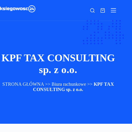
Przejdź
do
Koszyk
treści
KPF TAX CONSULTING
sp. z o.o.
STRONA GŁÓWNA
>>
Biura rachunkowe
>>
KPF TAX
CONSULTING sp. z o.o.