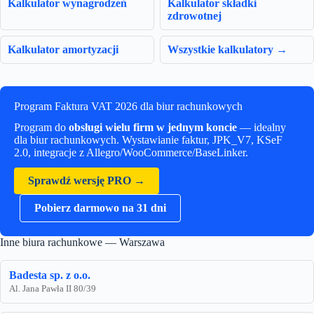
Kalkulator wynagrodzeń
Kalkulator składki
zdrowotnej
Kalkulator amortyzacji
Wszystkie kalkulatory →
Program Faktura VAT 2026 dla biur rachunkowych
Program do
obsługi wielu firm w jednym koncie
— idealny
dla biur rachunkowych. Wystawianie faktur, JPK_V7, KSeF
2.0, integracje z Allegro/WooCommerce/BaseLinker.
Sprawdź wersję PRO →
Pobierz darmowo na 31 dni
Inne biura rachunkowe — Warszawa
Badesta sp. z o.o.
Al. Jana Pawła II 80/39