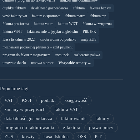
darmowy program do fakturowania
drukowanie dokumentów
duplikat faktury
działalność gospordarcza
efaktura
faktura bez vat
wzór faktury vat
faktura eksportowa
faktura marza
faktura mp
faktura pro-forma
faktura vat rr
faktura WDT
faktura wewnętrzna
faktura WNT
fakturowanie w języku angielksim
Plik JPK
Kasa fiskalna w 2022
kwota wolna od podatku
mały ZUS
mechanizm podzielnej płatności – split payment
program do faktur z magazynem
rachunek
rozliczenie paliwa
umowa o dzieło
umowa o prace
Wszystkie tematy →
Popularne tagi
VAT
KSeF
podatki
księgowość
zmiany w przepisach
faktura VAT
działalność gospodarcza
fakturowanie
faktury
program do fakturowania
e-faktura
prawo pracy
ZUS
koszty
kasa fiskalna
OSS
PIT