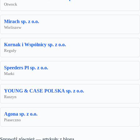
Otwock
Mirach sp. z o.o.
Wieliszew
Kornak i Wspólnicy sp. z o.o.
Reguły
Speeders Pl sp. z o.o.
Marki
YOUNG & CASE POLSKA sp. z o.o.
Raszyn
Agona sp. z o.o.
Piaseczno
Sprawdź również — artykuły z bloga