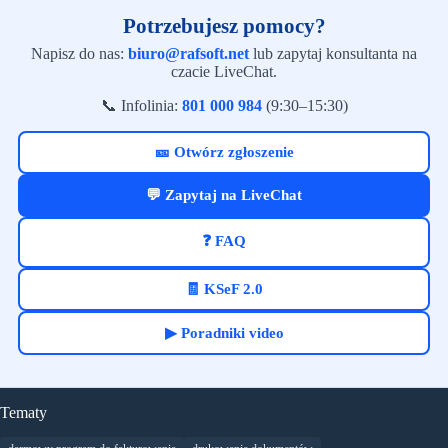
Potrzebujesz pomocy?
Napisz do nas:
biuro@rafsoft.net
lub zapytaj konsultanta na
czacie LiveChat.
📞 Infolinia:
801 000 984
(9:30–15:30)
🎫 Otwórz zgłoszenie
💬 Zapytaj na LiveChat
❓ FAQ
🧾 KSeF 2.0
▶ Poradniki video
Tematy