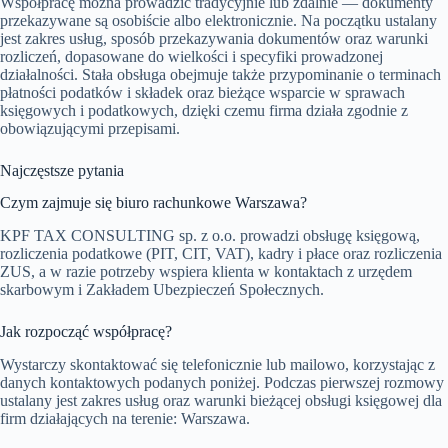
Współpracę można prowadzić tradycyjnie lub zdalnie — dokumenty
przekazywane są osobiście albo elektronicznie. Na początku ustalany
jest zakres usług, sposób przekazywania dokumentów oraz warunki
rozliczeń, dopasowane do wielkości i specyfiki prowadzonej
działalności. Stała obsługa obejmuje także przypominanie o terminach
płatności podatków i składek oraz bieżące wsparcie w sprawach
księgowych i podatkowych, dzięki czemu firma działa zgodnie z
obowiązującymi przepisami.
Najczęstsze pytania
Czym zajmuje się biuro rachunkowe Warszawa?
KPF TAX CONSULTING sp. z o.o. prowadzi obsługę księgową,
rozliczenia podatkowe (PIT, CIT, VAT), kadry i płace oraz rozliczenia
ZUS, a w razie potrzeby wspiera klienta w kontaktach z urzędem
skarbowym i Zakładem Ubezpieczeń Społecznych.
Jak rozpocząć współpracę?
Wystarczy skontaktować się telefonicznie lub mailowo, korzystając z
danych kontaktowych podanych poniżej. Podczas pierwszej rozmowy
ustalany jest zakres usług oraz warunki bieżącej obsługi księgowej dla
firm działających na terenie: Warszawa.