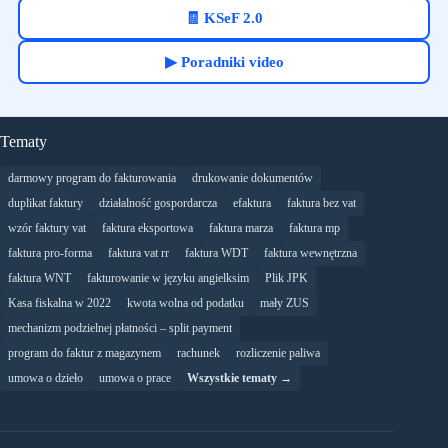
🧾 KSeF 2.0
▶ Poradniki video
Tematy
darmowy program do fakturowania
drukowanie dokumentów
duplikat faktury
działalność gospordarcza
efaktura
faktura bez vat
wzór faktury vat
faktura eksportowa
faktura marza
faktura mp
faktura pro-forma
faktura vat rr
faktura WDT
faktura wewnętrzna
faktura WNT
fakturowanie w języku angielksim
Plik JPK
Kasa fiskalna w 2022
kwota wolna od podatku
mały ZUS
mechanizm podzielnej płatności – split payment
program do faktur z magazynem
rachunek
rozliczenie paliwa
umowa o dzieło
umowa o prace
Wszystkie tematy →