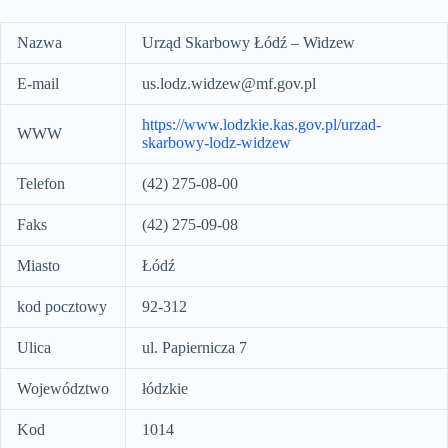
Nazwa
Urząd Skarbowy Łódź – Widzew
E-mail
us.lodz.widzew@mf.gov.pl
https://www.lodzkie.kas.gov.pl/urzad-
WWW
skarbowy-lodz-widzew
Telefon
(42) 275-08-00
Faks
(42) 275-09-08
Miasto
Łódź
kod pocztowy
92-312
Ulica
ul. Papiernicza 7
Województwo
łódzkie
Kod
1014