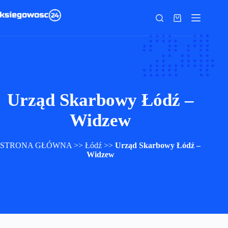
Przejdź
do
Koszyk
treści
Urząd Skarbowy Łódź –
Widzew
STRONA GŁÓWNA
>>
Łódź
>>
Urząd Skarbowy Łódź –
Widzew