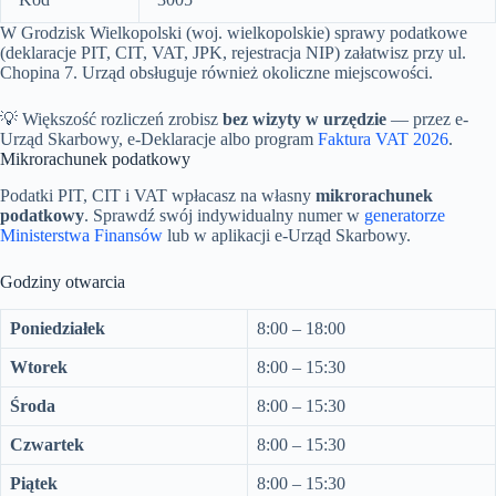
W Grodzisk Wielkopolski (woj. wielkopolskie) sprawy podatkowe
(deklaracje PIT, CIT, VAT, JPK, rejestracja NIP) załatwisz przy ul.
Chopina 7. Urząd obsługuje również okoliczne miejscowości.
💡 Większość rozliczeń zrobisz
bez wizyty w urzędzie
— przez e-
Urząd Skarbowy, e-Deklaracje albo program
Faktura VAT 2026
.
Mikrorachunek podatkowy
Podatki PIT, CIT i VAT wpłacasz na własny
mikrorachunek
podatkowy
. Sprawdź swój indywidualny numer w
generatorze
Ministerstwa Finansów
lub w aplikacji e-Urząd Skarbowy.
Godziny otwarcia
Poniedziałek
8:00 – 18:00
Wtorek
8:00 – 15:30
Środa
8:00 – 15:30
Czwartek
8:00 – 15:30
Piątek
8:00 – 15:30