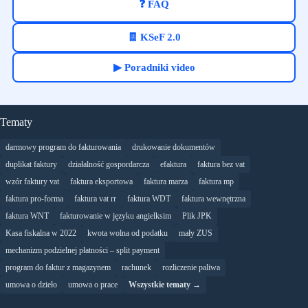
❓ FAQ
🧾 KSeF 2.0
▶ Poradniki video
Tematy
darmowy program do fakturowania
drukowanie dokumentów
duplikat faktury
działalność gospordarcza
efaktura
faktura bez vat
wzór faktury vat
faktura eksportowa
faktura marza
faktura mp
faktura pro-forma
faktura vat rr
faktura WDT
faktura wewnętrzna
faktura WNT
fakturowanie w języku angielksim
Plik JPK
Kasa fiskalna w 2022
kwota wolna od podatku
mały ZUS
mechanizm podzielnej płatności – split payment
program do faktur z magazynem
rachunek
rozliczenie paliwa
umowa o dzieło
umowa o prace
Wszystkie tematy →