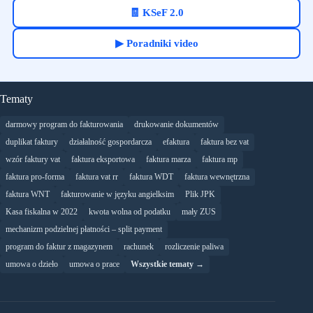
🧾 KSeF 2.0
▶ Poradniki video
Tematy
darmowy program do fakturowania
drukowanie dokumentów
duplikat faktury
działalność gospordarcza
efaktura
faktura bez vat
wzór faktury vat
faktura eksportowa
faktura marza
faktura mp
faktura pro-forma
faktura vat rr
faktura WDT
faktura wewnętrzna
faktura WNT
fakturowanie w języku angielksim
Plik JPK
Kasa fiskalna w 2022
kwota wolna od podatku
mały ZUS
mechanizm podzielnej płatności – split payment
program do faktur z magazynem
rachunek
rozliczenie paliwa
umowa o dzieło
umowa o prace
Wszystkie tematy →