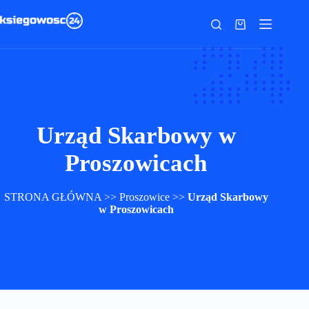
Przejdź
do
Koszyk
treści
Urząd Skarbowy w
Proszowicach
STRONA GŁÓWNA
>>
Proszowice
>>
Urząd Skarbowy
w Proszowicach