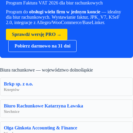
Program Faktura VAT 2026 dla biur rachunkowych
Program do
obsługi wielu firm w jednym koncie
— idealny
dla biur rachunkowych. Wystawianie faktur, JPK_V7, KSeF
2.0, integracje z Allegro/WooCommerce/BaseLinker.
Sprawdź wersję PRO →
Pobierz darmowo na 31 dni
Biura rachunkowe — województwo dolnośląskie
Brkp sp. z o.o.
Krzeptów
Biuro Rachunkowe Katarzyna Ławska
Siechnice
Olga Ginkota Accounting & Finance