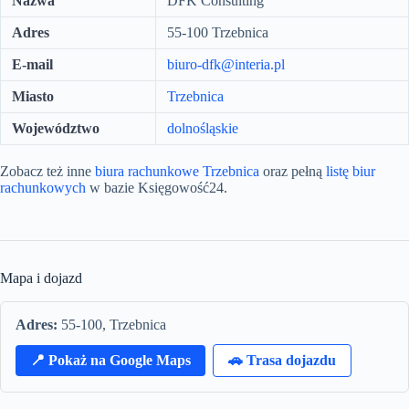
Nazwa
DFK Consulting
Adres
55-100 Trzebnica
E-mail
biuro-dfk@interia.pl
Miasto
Trzebnica
Województwo
dolnośląskie
Zobacz też inne
biura rachunkowe Trzebnica
oraz pełną
listę biur
rachunkowych
w bazie Księgowość24.
Mapa i dojazd
Adres:
55-100, Trzebnica
📍 Pokaż na Google Maps
🚗 Trasa dojazdu