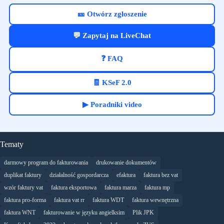
🎫 Otwórz zgłoszenie
💬 Zapytaj na LiveChat
❓ FAQ
🧾 KSeF 2.0
▶ Poradniki video
Tematy
darmowy program do fakturowania
drukowanie dokumentów
duplikat faktury
działalność gospordarcza
efaktura
faktura bez vat
wzór faktury vat
faktura eksportowa
faktura marza
faktura mp
faktura pro-forma
faktura vat rr
faktura WDT
faktura wewnętrzna
faktura WNT
fakturowanie w języku angielksim
Plik JPK