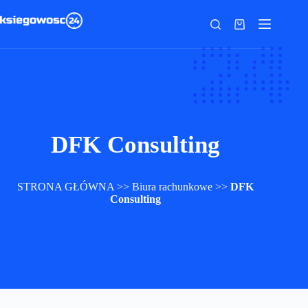
Przejdź
do
Koszyk
treści
DFK Consulting
STRONA GŁÓWNA
>>
Biura rachunkowe
>>
DFK
Consulting