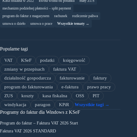
Kasa fiskalna w 2022
kwota wolna od podatku
mały ZUS
mechanizm podzielnej płatności – split payment
program do faktur z magazynem
rachunek
rozliczenie paliwa
umowa o dzieło
umowa o prace
Wszystkie tematy →
Popularne tagi
VAT
KSeF
podatki
księgowość
zmiany w przepisach
faktura VAT
działalność gospodarcza
fakturowanie
faktury
program do fakturowania
e-faktura
prawo pracy
ZUS
koszty
kasa fiskalna
OSS
PIT
windykacja
paragon
KPiR
Wszystkie tagi →
Programy do faktur dla Windows z KSeF
Program do faktur – Faktura VAT 2026 Start
Faktura VAT 2026 STANDARD