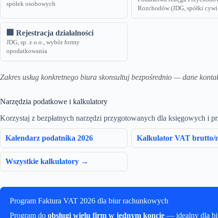
spółek osobowych
Rozchodów (JDG, spółki cywi
🏢 Rejestracja działalności
JDG, sp. z o.o., wybór formy
opodatkowania
Zakres usług konkretnego biura skonsultuj bezpośrednio — dane konta
Narzędzia podatkowe i kalkulatory
Korzystaj z bezpłatnych narzędzi przygotowanych dla księgowych i p
Kalendarz podatnika 2026
Kalkulator VAT brutto/n
Wszystkie kalkulatory →
Program Faktura VAT 2026 dla biur rachunkowych
Program do
obsługi wielu firm w jednym koncie
— idealny dla b