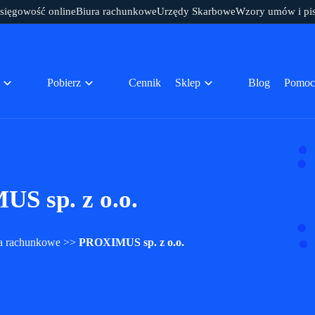
sięgowość online
Biura rachunkowe
Urzędy Skarbowe
Wzory umów i pi
Pobierz
Cennik
Sklep
Blog
Pomoc
S sp. z o.o.
a rachunkowe
>>
PROXIMUS sp. z o.o.