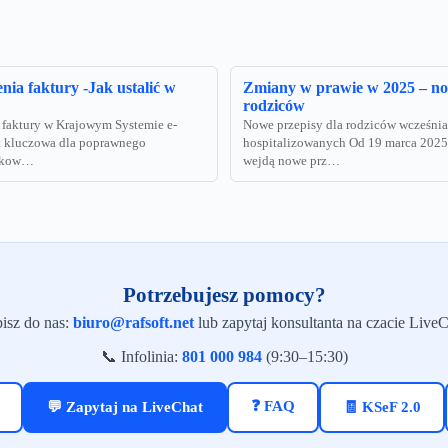
nia faktury -Jak ustalić w
Zmiany w prawie w 2025 – no
rodziców
 faktury w Krajowym Systemie e-
Nowe przepisy dla rodziców wcześnia
st kluczowa dla poprawnego
hospitalizowanych Od 19 marca 2025
atkow…
wejdą nowe prz…
Potrzebujesz pomocy?
isz do nas:
biuro@rafsoft.net
lub zapytaj konsultanta na czacie LiveC
📞 Infolinia:
801 000 984
(9:30–15:30)
❓ FAQ
💬 Zapytaj na LiveChat
🧾 KSeF 2.0