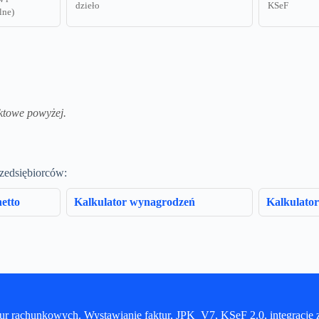
dzieło
KSeF
lne)
ktowe powyżej.
rzedsiębiorców:
etto
Kalkulator wynagrodzeń
Kalkulator
iur rachunkowych. Wystawianie faktur, JPK_V7, KSeF 2.0, integracj