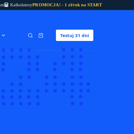
sm
Kalkulatory
PROMOCJA! - 1 zł/rok na START
Testuj
31 dni
Koszyk