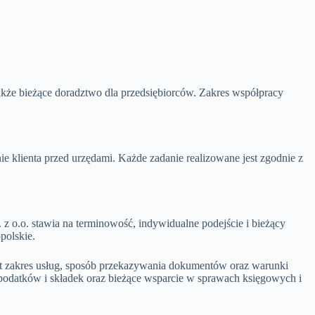
kże bieżące doradztwo dla przedsiębiorców. Zakres współpracy
 klienta przed urzędami. Każde zadanie realizowane jest zgodnie z
z o.o. stawia na terminowość, indywidualne podejście i bieżący
polskie.
st zakres usług, sposób przekazywania dokumentów oraz warunki
i podatków i składek oraz bieżące wsparcie w sprawach księgowych i