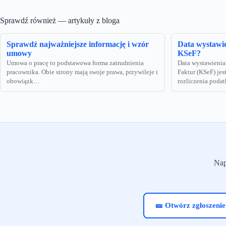
Sprawdź również — artykuły z bloga
Sprawdź najważniejsze informację i wzór
Data wystawie
umowy
KSeF?
Umowa o pracę to podstawowa forma zatrudnienia
Data wystawienia
pracownika. Obie strony mają swoje prawa, przywileje i
Faktur (KSeF) je
obowiązk…
rozliczenia pod
Nap
🎫 Otwórz zgłoszenie