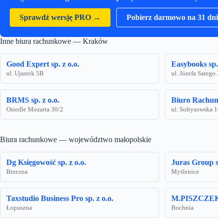
Sprawdź wersję PRO →
Pobierz darmowo na 31 dni
Inne biura rachunkowe — Kraków
Good Expert sp. z o.o.
Easybooks sp. 
ul. Ujastek 5B
ul. Józefa Sarego
BRMS sp. z o.o.
Biuro Rachun
Osiedle Mozarta 30/2
ul. Sołtysowska 
Biura rachunkowe — województwo małopolskie
Dg Księgowość sp. z o.o.
Juras Group sp
Brzezna
Myślenice
Taxstudio Business Pro sp. z o.o.
M.PISZCZEK s
Łopuszna
Bochnia