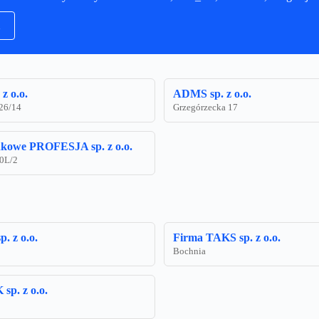
z o.o.
ADMS sp. z o.o.
 26/14
Grzegórzecka 17
kowe PROFESJA sp. z o.o.
10L/2
. z o.o.
Firma TAKS sp. z o.o.
Bochnia
p. z o.o.