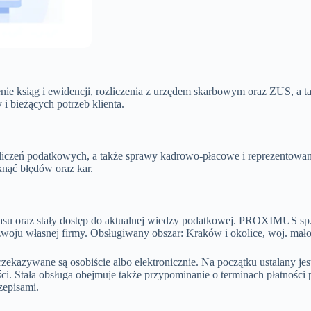
e ksiąg i ewidencji, rozliczenia z urzędem skarbowym oraz ZUS, a ta
 i bieżących potrzeb klienta.
liczeń podatkowych, a także sprawy kadrowo-płacowe i reprezentowanie
nąć błędów oraz kar.
zasu oraz stały dostęp do aktualnej wiedzy podatkowej. PROXIMUS sp. 
ozwoju własnej firmy. Obsługiwany obszar: Kraków i okolice, woj. mało
ekazywane są osobiście albo elektronicznie. Na początku ustalany je
ści. Stała obsługa obejmuje także przypominanie o terminach płatnośc
zepisami.