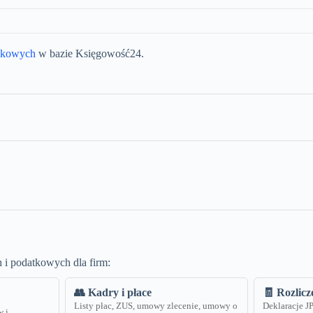
unkowych
w bazie Księgowość24.
 i podatkowych dla firm:
👥 Kadry i płace
🧾 Rozlic
Listy płac, ZUS, umowy zlecenie, umowy o
Deklaracje 
w i