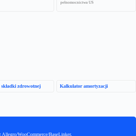
pełnomocnictwa US
 składki zdrowotnej
Kalkulator amortyzacji
e z Allegro/WooCommerce/BaseLinker.