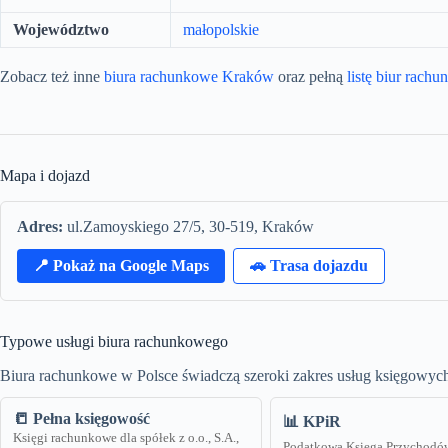
Województwo
małopolskie
Zobacz też inne
biura rachunkowe Kraków
oraz pełną
listę biur rach
Mapa i dojazd
Adres:
ul.Zamoyskiego 27/5, 30-519, Kraków
📍 Pokaż na Google Maps
🚗 Trasa dojazdu
Typowe usługi biura rachunkowego
Biura rachunkowe w Polsce świadczą szeroki zakres usług księgowych
📒 Pełna księgowość
📊 KPiR
Księgi rachunkowe dla spółek z o.o., S.A.,
Podatkowa Księga Przychodó