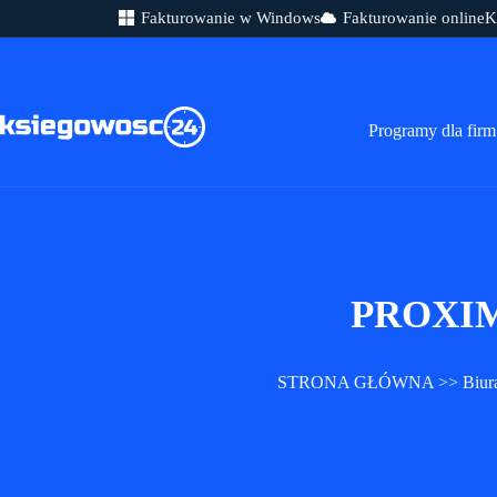
Fakturowanie w Windows
Fakturowanie online
K
Przejdź
do
treści
Programy dla firm
PROXIMU
STRONA GŁÓWNA
>>
Biur