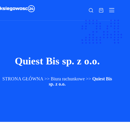
Przejdź
do
Koszyk
treści
Quiest Bis sp. z o.o.
STRONA GŁÓWNA
>>
Biura rachunkowe
>>
Quiest Bis
sp. z o.o.