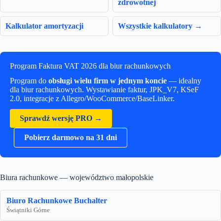
zdrowotnej
Kalkulator amortyzacji
Wszystkie kalkulatory →
Program Faktura VAT 2026 dla biur rachunkowych
Program do
obsługi wielu firm w jednym koncie
— idealny
dla biur rachunkowych. Wystawianie faktur, JPK_V7, KSeF
2.0, integracje z Allegro/WooCommerce/BaseLinker.
Sprawdź wersję PRO →
Pobierz darmowo na 31 dni
Biura rachunkowe — województwo małopolskie
Biuro Rachunkowe Buchalter
Świątniki Górne