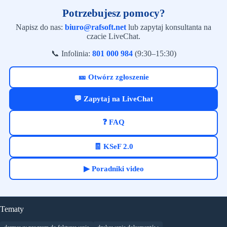
Potrzebujesz pomocy?
Napisz do nas:
biuro@rafsoft.net
lub zapytaj konsultanta na
czacie LiveChat.
📞 Infolinia:
801 000 984
(9:30–15:30)
🎫 Otwórz zgłoszenie
💬 Zapytaj na LiveChat
❓ FAQ
🧾 KSeF 2.0
▶ Poradniki video
Tematy