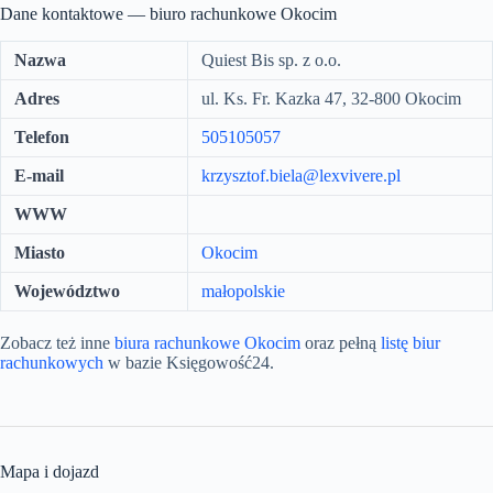
Dane kontaktowe — biuro rachunkowe Okocim
Nazwa
Quiest Bis sp. z o.o.
Adres
ul. Ks. Fr. Kazka 47, 32-800 Okocim
Telefon
505105057
E-mail
krzysztof.biela@lexvivere.pl
WWW
Miasto
Okocim
Województwo
małopolskie
Zobacz też inne
biura rachunkowe Okocim
oraz pełną
listę biur
rachunkowych
w bazie Księgowość24.
Mapa i dojazd