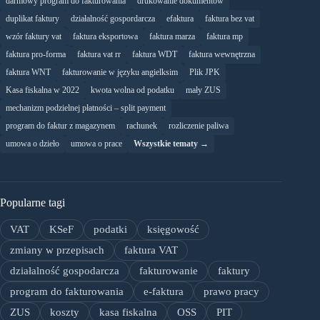
darmowy program do fakturowania
drukowanie dokumentów
duplikat faktury
działalność gospordarcza
efaktura
faktura bez vat
wzór faktury vat
faktura eksportowa
faktura marza
faktura mp
faktura pro-forma
faktura vat rr
faktura WDT
faktura wewnętrzna
faktura WNT
fakturowanie w języku angielksim
Plik JPK
Kasa fiskalna w 2022
kwota wolna od podatku
mały ZUS
mechanizm podzielnej płatności – split payment
program do faktur z magazynem
rachunek
rozliczenie paliwa
umowa o dzieło
umowa o prace
Wszystkie tematy →
Popularne tagi
VAT
KSeF
podatki
księgowość
zmiany w przepisach
faktura VAT
działalność gospodarcza
fakturowanie
faktury
program do fakturowania
e-faktura
prawo pracy
ZUS
koszty
kasa fiskalna
OSS
PIT