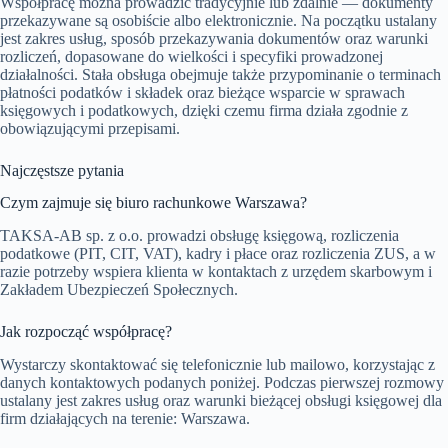
Współpracę można prowadzić tradycyjnie lub zdalnie — dokumenty
przekazywane są osobiście albo elektronicznie. Na początku ustalany
jest zakres usług, sposób przekazywania dokumentów oraz warunki
rozliczeń, dopasowane do wielkości i specyfiki prowadzonej
działalności. Stała obsługa obejmuje także przypominanie o terminach
płatności podatków i składek oraz bieżące wsparcie w sprawach
księgowych i podatkowych, dzięki czemu firma działa zgodnie z
obowiązującymi przepisami.
Najczęstsze pytania
Czym zajmuje się biuro rachunkowe Warszawa?
TAKSA-AB sp. z o.o. prowadzi obsługę księgową, rozliczenia
podatkowe (PIT, CIT, VAT), kadry i płace oraz rozliczenia ZUS, a w
razie potrzeby wspiera klienta w kontaktach z urzędem skarbowym i
Zakładem Ubezpieczeń Społecznych.
Jak rozpocząć współpracę?
Wystarczy skontaktować się telefonicznie lub mailowo, korzystając z
danych kontaktowych podanych poniżej. Podczas pierwszej rozmowy
ustalany jest zakres usług oraz warunki bieżącej obsługi księgowej dla
firm działających na terenie: Warszawa.