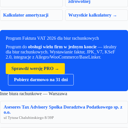
zdrowotnej
Kalkulator amortyzacji
Wszystkie kalkulatory →
Program Faktura VAT 2026 dla biur rachunkowych
Program do
obsługi wielu firm w jednym koncie
— idealny
dla biur rachunkowych. Wystawianie faktur, JPK_V7, KSeF
2.0, integracje z Allegro/WooCommerce/BaseLinker.
Sprawdź wersję PRO →
Pobierz darmowo na 31 dni
Inne biura rachunkowe — Warszawa
Asesores Tax Advisory Spolka Doradztwa Podatkowego sp. z
o.o.
ul Tytusa Chalubinskiego 8/39P