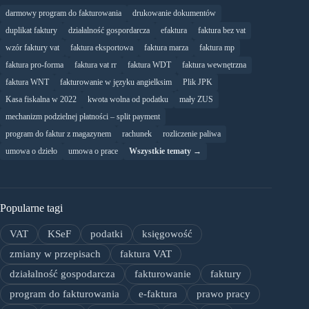
darmowy program do fakturowania
drukowanie dokumentów
duplikat faktury
działalność gospordarcza
efaktura
faktura bez vat
wzór faktury vat
faktura eksportowa
faktura marza
faktura mp
faktura pro-forma
faktura vat rr
faktura WDT
faktura wewnętrzna
faktura WNT
fakturowanie w języku angielksim
Plik JPK
Kasa fiskalna w 2022
kwota wolna od podatku
mały ZUS
mechanizm podzielnej płatności – split payment
program do faktur z magazynem
rachunek
rozliczenie paliwa
umowa o dzieło
umowa o prace
Wszystkie tematy →
Popularne tagi
VAT
KSeF
podatki
księgowość
zmiany w przepisach
faktura VAT
działalność gospodarcza
fakturowanie
faktury
program do fakturowania
e-faktura
prawo pracy