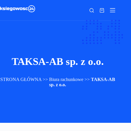
Przejdź
do
Koszyk
treści
TAKSA-AB sp. z o.o.
STRONA GŁÓWNA
>>
Biura rachunkowe
>>
TAKSA-AB
sp. z o.o.