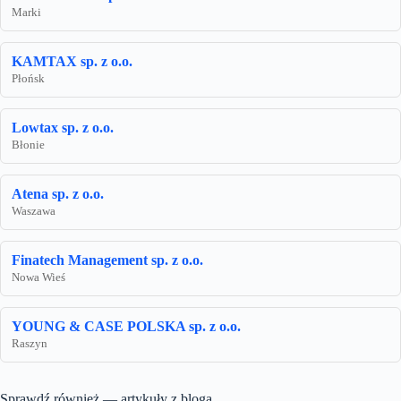
Marki
KAMTAX sp. z o.o.
Płońsk
Lowtax sp. z o.o.
Błonie
Atena sp. z o.o.
Waszawa
Finatech Management sp. z o.o.
Nowa Wieś
YOUNG & CASE POLSKA sp. z o.o.
Raszyn
Sprawdź również — artykuły z bloga