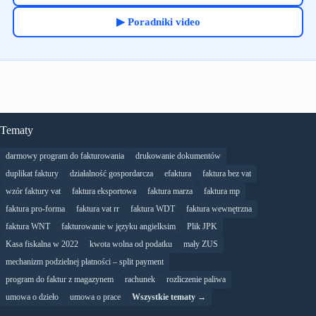
▶ Poradniki video
Tematy
darmowy program do fakturowania
drukowanie dokumentów
duplikat faktury
działalność gospordarcza
efaktura
faktura bez vat
wzór faktury vat
faktura eksportowa
faktura marza
faktura mp
faktura pro-forma
faktura vat rr
faktura WDT
faktura wewnętrzna
faktura WNT
fakturowanie w języku angielksim
Plik JPK
Kasa fiskalna w 2022
kwota wolna od podatku
mały ZUS
mechanizm podzielnej płatności – split payment
program do faktur z magazynem
rachunek
rozliczenie paliwa
umowa o dzieło
umowa o prace
Wszystkie tematy →