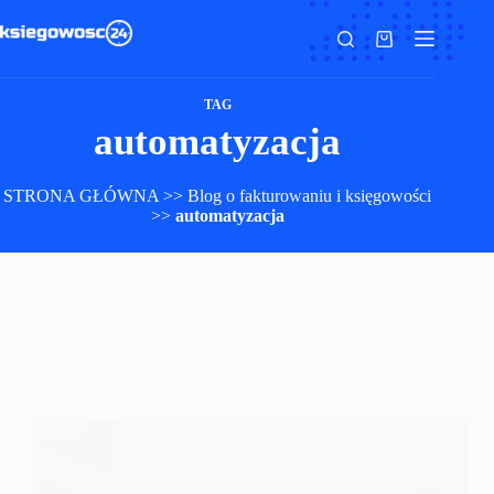
Przejdź
do
Koszyk
treści
TAG
automatyzacja
STRONA GŁÓWNA
>>
Blog o fakturowaniu i księgowości
>>
automatyzacja