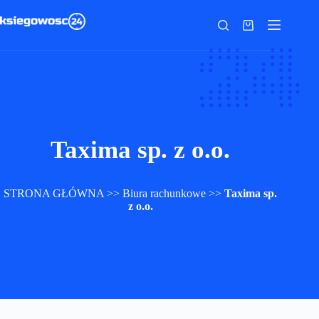
Przejdź
do
Koszyk
treści
Taxima sp. z o.o.
STRONA GŁÓWNA
>>
Biura rachunkowe
>>
Taxima sp.
z o.o.