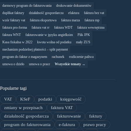
darmowy program do fakturowania
drukowanie dokumentów
duplikat faktury
działalność gospordarcza
efaktura
faktura bez vat
wzór faktury vat
faktura eksportowa
faktura marza
faktura mp
faktura pro-forma
faktura vat rr
faktura WDT
faktura wewnętrzna
faktura WNT
fakturowanie w języku angielksim
Plik JPK
Kasa fiskalna w 2022
kwota wolna od podatku
mały ZUS
mechanizm podzielnej płatności – split payment
program do faktur z magazynem
rachunek
rozliczenie paliwa
umowa o dzieło
umowa o prace
Wszystkie tematy →
Popularne tagi
VAT
KSeF
podatki
księgowość
zmiany w przepisach
faktura VAT
działalność gospodarcza
fakturowanie
faktury
program do fakturowania
e-faktura
prawo pracy