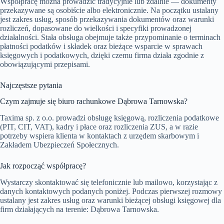
Współpracę można prowadzić tradycyjnie lub zdalnie — dokumenty
przekazywane są osobiście albo elektronicznie. Na początku ustalany
jest zakres usług, sposób przekazywania dokumentów oraz warunki
rozliczeń, dopasowane do wielkości i specyfiki prowadzonej
działalności. Stała obsługa obejmuje także przypominanie o terminach
płatności podatków i składek oraz bieżące wsparcie w sprawach
księgowych i podatkowych, dzięki czemu firma działa zgodnie z
obowiązującymi przepisami.
Najczęstsze pytania
Czym zajmuje się biuro rachunkowe Dąbrowa Tarnowska?
Taxima sp. z o.o. prowadzi obsługę księgową, rozliczenia podatkowe
(PIT, CIT, VAT), kadry i płace oraz rozliczenia ZUS, a w razie
potrzeby wspiera klienta w kontaktach z urzędem skarbowym i
Zakładem Ubezpieczeń Społecznych.
Jak rozpocząć współpracę?
Wystarczy skontaktować się telefonicznie lub mailowo, korzystając z
danych kontaktowych podanych poniżej. Podczas pierwszej rozmowy
ustalany jest zakres usług oraz warunki bieżącej obsługi księgowej dla
firm działających na terenie: Dąbrowa Tarnowska.