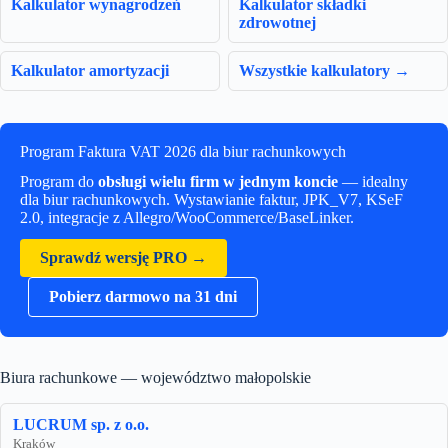
Kalkulator wynagrodzeń
Kalkulator składki
zdrowotnej
Kalkulator amortyzacji
Wszystkie kalkulatory →
Program Faktura VAT 2026 dla biur rachunkowych
Program do
obsługi wielu firm w jednym koncie
— idealny
dla biur rachunkowych. Wystawianie faktur, JPK_V7, KSeF
2.0, integracje z Allegro/WooCommerce/BaseLinker.
Sprawdź wersję PRO →
Pobierz darmowo na 31 dni
Biura rachunkowe — województwo małopolskie
LUCRUM sp. z o.o.
Kraków