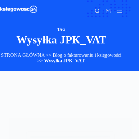
Przejdź
do
Koszyk
treści
TAG
Wysyłka JPK_VAT
STRONA GŁÓWNA
>>
Blog o fakturowaniu i księgowości
>>
Wysyłka JPK_VAT