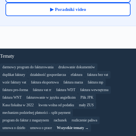
▶ Poradniki video
Tematy
darmowy program do fakturowania
drukowanie dokumentów
duplikat faktury
działalność gospordarcza
efaktura
faktura bez vat
wzór faktury vat
faktura eksportowa
faktura marza
faktura mp
faktura pro-forma
faktura vat rr
faktura WDT
faktura wewnętrzna
faktura WNT
fakturowanie w języku angielksim
Plik JPK
Kasa fiskalna w 2022
kwota wolna od podatku
mały ZUS
mechanizm podzielnej płatności – split payment
program do faktur z magazynem
rachunek
rozliczenie paliwa
umowa o dzieło
umowa o prace
Wszystkie tematy →