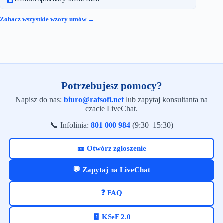
Zobacz wszystkie wzory umów →
Potrzebujesz pomocy?
Napisz do nas:
biuro@rafsoft.net
lub zapytaj konsultanta na
czacie LiveChat.
📞 Infolinia:
801 000 984
(9:30–15:30)
🎫 Otwórz zgłoszenie
💬 Zapytaj na LiveChat
❓ FAQ
🧾 KSeF 2.0