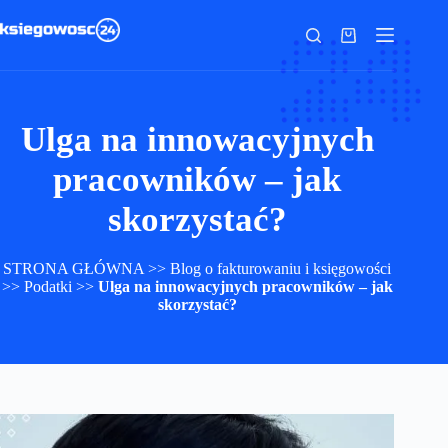
Przejdź
do
Koszyk
treści
Ulga na innowacyjnych
pracowników – jak
skorzystać?
STRONA GŁÓWNA
>>
Blog o fakturowaniu i księgowości
>>
Podatki
>>
Ulga na innowacyjnych pracowników – jak
skorzystać?