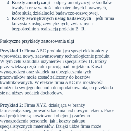
Koszty amortyzacji
– odpisy amortyzacyjne środków
trwałych oraz wartości niematerialnych i prawnych,
które służą działalności badawczo-rozwojowej.
Koszty zewnętrznych usług badawczych
– jeśli firma
korzysta z usług zewnętrznych, związanych
bezpośrednio z realizacją projektu B+R.
Praktyczne przykłady zastosowania ulgi
Przykład 1:
Firma ABC produkująca sprzęt elektroniczny
wprowadza nowy, zaawansowany technologicznie produkt.
W tym celu zatrudnia inżynierów i specjalistów IT, którzy
przez większą część roku pracują nad projektem. Koszt
wynagrodzeń oraz składek na ubezpieczenia tych
pracowników może zostać zaliczony do kosztów
kwalifikowanych. W efekcie firma ABC ma możliwość
obniżenia swojego dochodu do opodatkowania, co przekłada
się na niższy podatek dochodowy.
Przykład 2:
Firma XYZ, działająca w branży
farmaceutycznej, prowadzi badania nad nowym lekiem. Prace
nad projektem są kosztowne i obejmują zarówno
wynagrodzenia personelu, jak i koszty zakupu
specjalistycznych materiałów. Dzięki uldze firma może