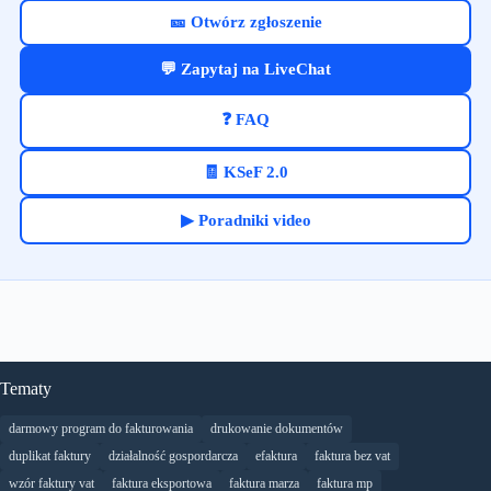
🎫 Otwórz zgłoszenie
💬 Zapytaj na LiveChat
❓ FAQ
🧾 KSeF 2.0
▶ Poradniki video
Tematy
darmowy program do fakturowania
drukowanie dokumentów
duplikat faktury
działalność gospordarcza
efaktura
faktura bez vat
wzór faktury vat
faktura eksportowa
faktura marza
faktura mp