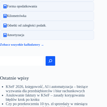
Forma opodatkowania
Kilometrówka
Odsetki od zaległości podatk.
Amortyzacja
Zobacz wszystkie kalkulatory →
Szukaj
Ostatnie wpisy
KSeF 2026, księgowość, AI i automatyzacja – bieżące
wyzwania dla przedsiębiorców i biur rachunkowych
Anulowanie faktury w KSeF – zasady korygowania
błędów krok po kroku
Czy po przekroczeniu 10 tys. zł sprzedaży w miesiącu