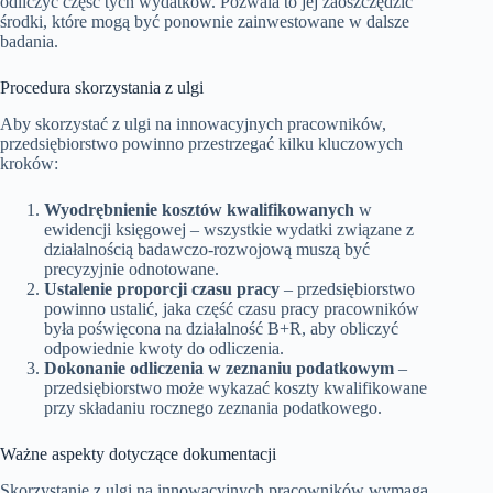
odliczyć część tych wydatków. Pozwala to jej zaoszczędzić
środki, które mogą być ponownie zainwestowane w dalsze
badania.
Procedura skorzystania z ulgi
Aby skorzystać z ulgi na innowacyjnych pracowników,
przedsiębiorstwo powinno przestrzegać kilku kluczowych
kroków:
Wyodrębnienie kosztów kwalifikowanych
w
ewidencji księgowej – wszystkie wydatki związane z
działalnością badawczo-rozwojową muszą być
precyzyjnie odnotowane.
Ustalenie proporcji czasu pracy
– przedsiębiorstwo
powinno ustalić, jaka część czasu pracy pracowników
była poświęcona na działalność B+R, aby obliczyć
odpowiednie kwoty do odliczenia.
Dokonanie odliczenia w zeznaniu podatkowym
–
przedsiębiorstwo może wykazać koszty kwalifikowane
przy składaniu rocznego zeznania podatkowego.
Ważne aspekty dotyczące dokumentacji
Skorzystanie z ulgi na innowacyjnych pracowników wymaga