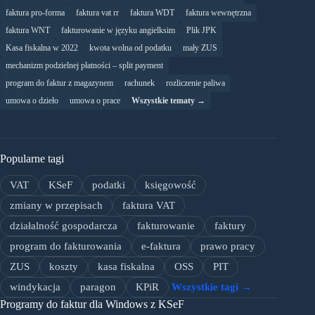
faktura pro-forma
faktura vat rr
faktura WDT
faktura wewnętrzna
faktura WNT
fakturowanie w języku angielksim
Plik JPK
Kasa fiskalna w 2022
kwota wolna od podatku
mały ZUS
mechanizm podzielnej płatności – split payment
program do faktur z magazynem
rachunek
rozliczenie paliwa
umowa o dzieło
umowa o prace
Wszystkie tematy →
Popularne tagi
VAT
KSeF
podatki
księgowość
zmiany w przepisach
faktura VAT
działalność gospodarcza
fakturowanie
faktury
program do fakturowania
e-faktura
prawo pracy
ZUS
koszty
kasa fiskalna
OSS
PIT
windykacja
paragon
KPiR
Wszystkie tagi →
Programy do faktur dla Windows z KSeF