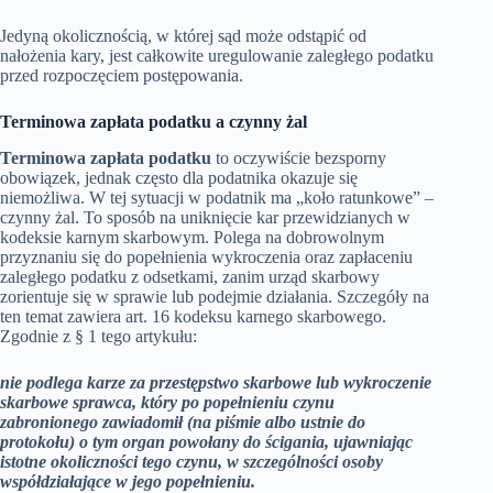
Jedyną okolicznością, w której sąd może odstąpić od
nałożenia kary, jest całkowite uregulowanie zaległego podatku
przed rozpoczęciem postępowania.
Terminowa zapłata podatku a czynny żal
Terminowa zapłata podatku
to oczywiście bezsporny
obowiązek, jednak często dla podatnika okazuje się
niemożliwa. W tej sytuacji w podatnik ma „koło ratunkowe” –
czynny żal. To sposób na uniknięcie kar przewidzianych w
kodeksie karnym skarbowym. Polega na dobrowolnym
przyznaniu się do popełnienia wykroczenia oraz zapłaceniu
zaległego podatku z odsetkami, zanim urząd skarbowy
zorientuje się w sprawie lub podejmie działania. Szczegóły na
ten temat zawiera art. 16 kodeksu karnego skarbowego.
Zgodnie z § 1 tego artykułu:
nie podlega karze za przestępstwo skarbowe lub wykroczenie
skarbowe sprawca, który po popełnieniu czynu
zabronionego zawiadomił (na piśmie albo ustnie do
protokołu) o tym organ powołany do ścigania, ujawniając
istotne okoliczności tego czynu, w szczególności osoby
współdziałające w jego popełnieniu.