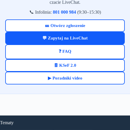
czacie LiveChat.
📞 Infolinia:
801 000 984
(9:30–15:30)
🎫 Otwórz zgłoszenie
💬 Zapytaj na LiveChat
❓ FAQ
🧾 KSeF 2.0
▶ Poradniki video
Tematy