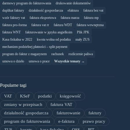
darmowy program do fakturowania
drukowanie dokumentów
duplikat faktury
działalność gospordarcza
efaktura
faktura bez vat
wzór faktury vat
faktura eksportowa
faktura marza
faktura mp
faktura pro-forma
faktura vat rr
faktura WDT
faktura wewnętrzna
faktura WNT
fakturowanie w języku angielksim
Plik JPK
Kasa fiskalna w 2022
kwota wolna od podatku
mały ZUS
mechanizm podzielnej płatności – split payment
program do faktur z magazynem
rachunek
rozliczenie paliwa
umowa o dzieło
umowa o prace
Wszystkie tematy →
Popularne tagi
VAT
KSeF
podatki
księgowość
zmiany w przepisach
faktura VAT
działalność gospodarcza
fakturowanie
faktury
program do fakturowania
e-faktura
prawo pracy
ZUS
koszty
kasa fiskalna
OSS
PIT