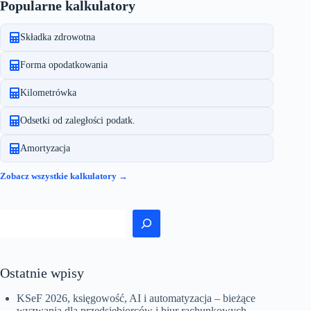
Popularne kalkulatory
Składka zdrowotna
Forma opodatkowania
Kilometrówka
Odsetki od zaległości podatk.
Amortyzacja
Zobacz wszystkie kalkulatory →
Szukaj
Ostatnie wpisy
KSeF 2026, księgowość, AI i automatyzacja – bieżące
wyzwania dla przedsiębiorców i biur rachunkowych