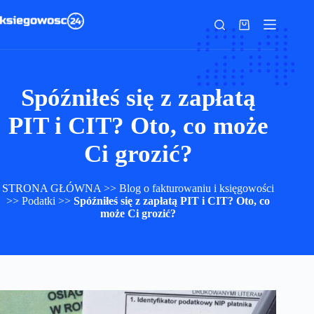
Przejdź
do
Koszyk
treści
Spóźniłeś się z zapłatą
PIT i CIT? Oto, co może
Ci grozić?
STRONA GŁÓWNA
>>
Blog o fakturowaniu i księgowości
>>
Podatki
>>
Spóźniłeś się z zapłatą PIT i CIT? Oto, co
może Ci grozić?