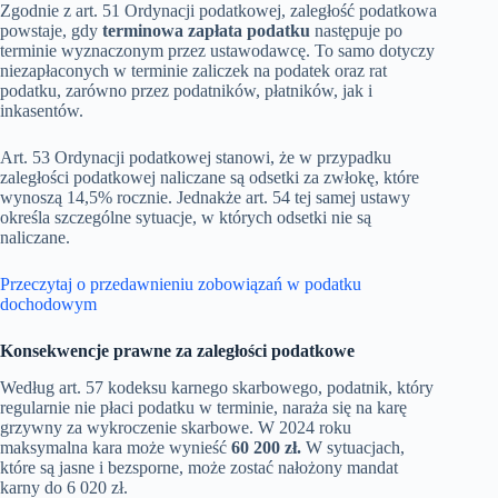
Zgodnie z art. 51 Ordynacji podatkowej, zaległość podatkowa
powstaje, gdy
terminowa zapłata podatku
następuje po
terminie wyznaczonym przez ustawodawcę. To samo dotyczy
niezapłaconych w terminie zaliczek na podatek oraz rat
podatku, zarówno przez podatników, płatników, jak i
inkasentów.
Art. 53 Ordynacji podatkowej stanowi, że w przypadku
zaległości podatkowej naliczane są odsetki za zwłokę, które
wynoszą 14,5% rocznie. Jednakże art. 54 tej samej ustawy
określa szczególne sytuacje, w których odsetki nie są
naliczane.
Przeczytaj o przedawnieniu zobowiązań w podatku
dochodowym
Konsekwencje prawne za zaległości podatkowe
Według art. 57 kodeksu karnego skarbowego, podatnik, który
regularnie nie płaci podatku w terminie, naraża się na karę
grzywny za wykroczenie skarbowe. W 2024 roku
maksymalna kara może wynieść
60 200 zł.
W sytuacjach,
które są jasne i bezsporne, może zostać nałożony mandat
karny do 6 020 zł.