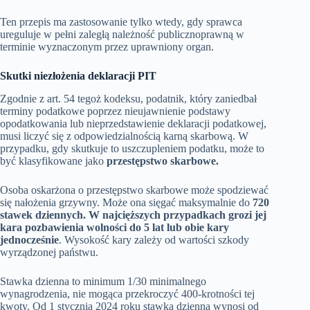
Ten przepis ma zastosowanie tylko wtedy, gdy sprawca
ureguluje w pełni zaległą należność publicznoprawną w
terminie wyznaczonym przez uprawniony organ.
Skutki niezłożenia deklaracji PIT
Zgodnie z art. 54 tegoż kodeksu, podatnik, który zaniedbał
terminy podatkowe poprzez nieujawnienie podstawy
opodatkowania lub nieprzedstawienie deklaracji podatkowej,
musi liczyć się z odpowiedzialnością karną skarbową. W
przypadku, gdy skutkuje to uszczupleniem podatku, może to
być klasyfikowane jako
przestępstwo skarbowe.
Osoba oskarżona o przestępstwo skarbowe może spodziewać
się nałożenia grzywny. Może ona sięgać maksymalnie do
720
stawek dziennych. W najcięższych przypadkach grozi jej
kara pozbawienia wolności do 5 lat lub obie kary
jednocześnie
. Wysokość kary zależy od wartości szkody
wyrządzonej państwu.
Stawka dzienna to minimum 1/30 minimalnego
wynagrodzenia, nie mogąca przekroczyć 400-krotności tej
kwoty. Od 1 stycznia 2024 roku stawka dzienna wynosi od