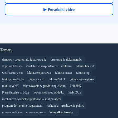
▶ Poradniki video
Tematy
darmowy program do fakturowania
drukowanie dokumentów
duplikat faktury
działalność gospordarcza
efaktura
faktura bez vat
wzór faktury vat
faktura eksportowa
faktura marza
faktura mp
faktura pro-forma
faktura vat rr
faktura WDT
faktura wewnętrzna
faktura WNT
fakturowanie w języku angielksim
Plik JPK
Kasa fiskalna w 2022
kwota wolna od podatku
mały ZUS
mechanizm podzielnej płatności – split payment
program do faktur z magazynem
rachunek
rozliczenie paliwa
umowa o dzieło
umowa o prace
Wszystkie tematy →