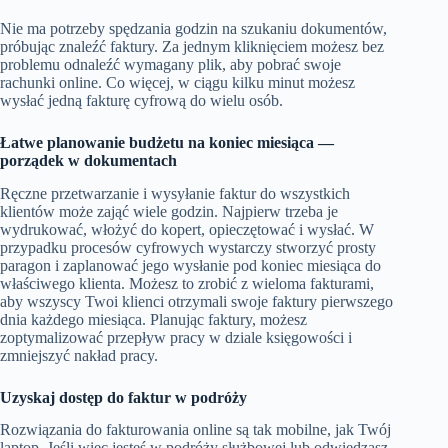
Nie ma potrzeby spędzania godzin na szukaniu dokumentów,
próbując znaleźć faktury. Za jednym kliknięciem możesz bez
problemu odnaleźć wymagany plik, aby pobrać swoje
rachunki online. Co więcej, w ciągu kilku minut możesz
wysłać jedną fakturę cyfrową do wielu osób.
Łatwe planowanie budżetu na koniec miesiąca —
porządek w dokumentach
Ręczne przetwarzanie i wysyłanie faktur do wszystkich
klientów może zająć wiele godzin. Najpierw trzeba je
wydrukować, włożyć do kopert, opieczętować i wysłać. W
przypadku procesów cyfrowych wystarczy stworzyć prosty
paragon i zaplanować jego wysłanie pod koniec miesiąca do
właściwego klienta. Możesz to zrobić z wieloma fakturami,
aby wszyscy Twoi klienci otrzymali swoje faktury pierwszego
dnia każdego miesiąca. Planując faktury, możesz
zoptymalizować przepływ pracy w dziale księgowości i
zmniejszyć nakład pracy.
Uzyskaj dostęp do faktur w podróży
Rozwiązania do fakturowania online są tak mobilne, jak Twój
laptop. Jeśli więc jesteś w podróży służbowej lub odwiedzasz