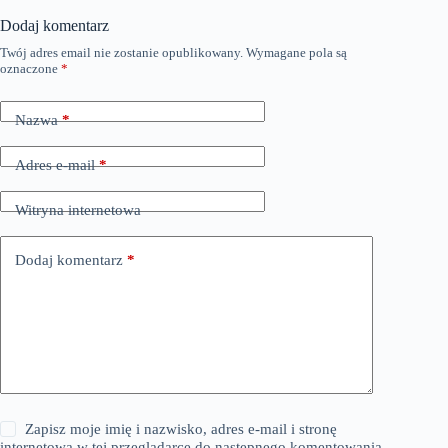
Dodaj komentarz
Twój adres email nie zostanie opublikowany.
Wymagane pola są
oznaczone
*
Nazwa
*
Adres e-mail
*
Witryna internetowa
Dodaj komentarz
*
Zapisz moje imię i nazwisko, adres e-mail i stronę
internetową w tej przeglądarce do następnego komentowania.