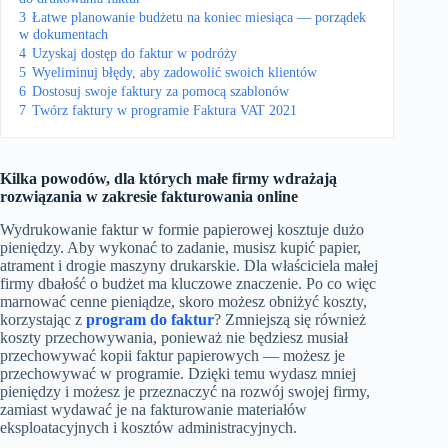
3
Łatwe planowanie budżetu na koniec miesiąca — porządek
w dokumentach
4
Uzyskaj dostęp do faktur w podróży
5
Wyeliminuj błędy, aby zadowolić swoich klientów
6
Dostosuj swoje faktury za pomocą szablonów
7
Twórz faktury w programie Faktura VAT 2021
Kilka powodów, dla których małe firmy wdrażają
rozwiązania w zakresie fakturowania online
Wydrukowanie faktur w formie papierowej kosztuje dużo
pieniędzy. Aby wykonać to zadanie, musisz kupić papier,
atrament i drogie maszyny drukarskie. Dla właściciela małej
firmy dbałość o budżet ma kluczowe znaczenie. Po co więc
marnować cenne pieniądze, skoro możesz obniżyć koszty,
korzystając z
program do faktur
? Zmniejszą się również
koszty przechowywania, ponieważ nie będziesz musiał
przechowywać kopii faktur papierowych — możesz je
przechowywać w programie. Dzięki temu wydasz mniej
pieniędzy i możesz je przeznaczyć na rozwój swojej firmy,
zamiast wydawać je na fakturowanie materiałów
eksploatacyjnych i kosztów administracyjnych.