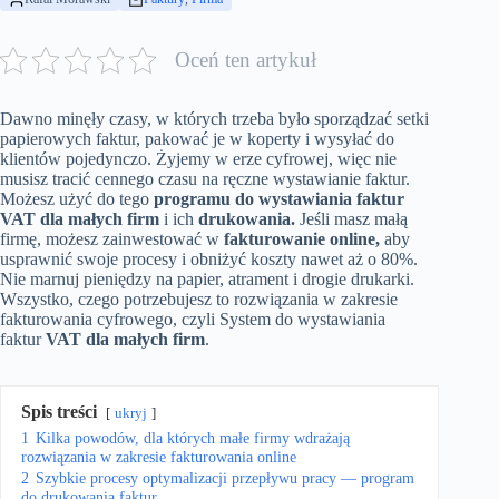
Oceń ten artykuł
Dawno minęły czasy, w których trzeba było sporządzać setki
papierowych faktur, pakować je w koperty i wysyłać do
klientów pojedynczo. Żyjemy w erze cyfrowej, więc nie
musisz tracić cennego czasu na ręczne wystawianie faktur.
Możesz użyć do tego
programu do wystawiania faktur
VAT dla małych firm
i ich
drukowania.
Jeśli masz małą
firmę, możesz zainwestować w
fakturowanie online,
aby
usprawnić swoje procesy i obniżyć koszty nawet aż o 80%.
Nie marnuj pieniędzy na papier, atrament i drogie drukarki.
Wszystko, czego potrzebujesz to rozwiązania w zakresie
fakturowania cyfrowego, czyli
System do wystawiania
faktur
VAT dla małych firm
.
Spis treści
ukryj
1
Kilka powodów, dla których małe firmy wdrażają
rozwiązania w zakresie fakturowania online
2
Szybkie procesy optymalizacji przepływu pracy — program
do drukowania faktur