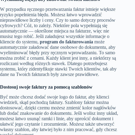
W przypadku ręcznego przetwarzania faktur istnieje większe
ryzyko popełnienia błędu. Możesz łatwo wprowadzić
nieprawidłowe liczby i ceny. Czy to samo dotyczy procesów
cyfrowych? Cóż, to zależy. Niektóre pola wypełniają się
automatycznie — określone miejsca na fakturze, więc nie
musisz tego robić. Jeśli załadujesz wszystkie informacje o
kliencie do systemu,
program do fakturowania
może
automatycznie załadować dane osobowe do dokumentu, aby
wyeliminować błędy przy ręcznym wprowadzaniu. To samo
można zrobić z cenami. Każdy klient jest inny, a niektórzy są
rozliczani według różnych stawek. Dlatego potrzebujesz
systemu, który zidentyfikuje stawki Twoich klientów, tak aby
dane na Twoich fakturach były zawsze prawidłowe.
Dostosuj swoje faktury za pomocą szablonów
Być może chcesz dodać swoje logo do faktur, aby klienci
wiedzieli, skąd pochodzą faktury. Szablony faktur można
dostosować, dzięki czemu możesz zmienić kolor nagłówków
lub dodać znakowanie do dokumentu. Jeśli wolisz inny układ,
możesz łatwo usunąć ramki i linie, aby uprościć dokument i
ułatwić jego czytanie i zrozumienie. Możesz także utworzyć
własny szablon, aby łatwiej było z nim pracować, gdy chcesz
wysłać dokument.