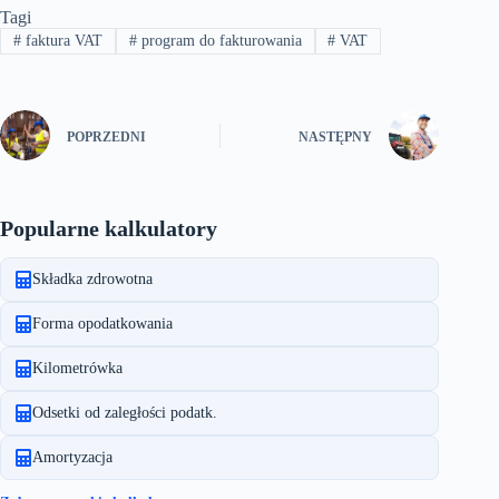
Tagi
#
faktura VAT
#
program do fakturowania
#
VAT
POPRZEDNI
NASTĘPNY
Popularne kalkulatory
Składka zdrowotna
Forma opodatkowania
Kilometrówka
Odsetki od zaległości podatk.
Amortyzacja