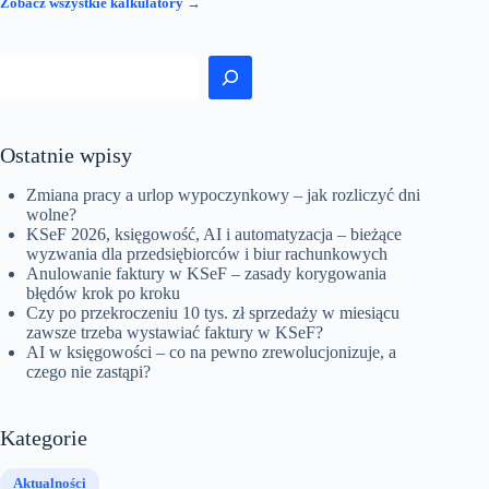
Zobacz wszystkie kalkulatory →
Szukaj
Ostatnie wpisy
Zmiana pracy a urlop wypoczynkowy – jak rozliczyć dni
wolne?
KSeF 2026, księgowość, AI i automatyzacja – bieżące
wyzwania dla przedsiębiorców i biur rachunkowych
Anulowanie faktury w KSeF – zasady korygowania
błędów krok po kroku
Czy po przekroczeniu 10 tys. zł sprzedaży w miesiącu
zawsze trzeba wystawiać faktury w KSeF?
AI w księgowości – co na pewno zrewolucjonizuje, a
czego nie zastąpi?
Kategorie
Aktualności