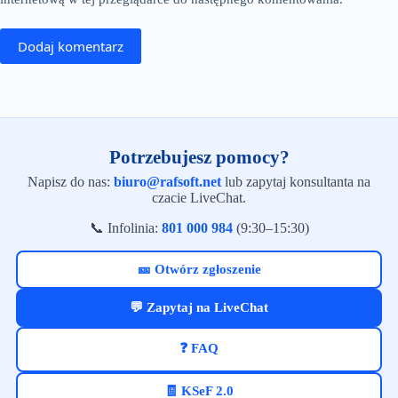
Dodaj komentarz
Potrzebujesz pomocy?
Napisz do nas:
biuro@rafsoft.net
lub zapytaj konsultanta na
czacie LiveChat.
📞 Infolinia:
801 000 984
(9:30–15:30)
🎫 Otwórz zgłoszenie
💬 Zapytaj na LiveChat
❓ FAQ
🧾 KSeF 2.0