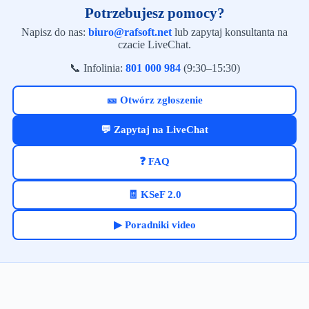
Potrzebujesz pomocy?
Napisz do nas:
biuro@rafsoft.net
lub zapytaj konsultanta na
czacie LiveChat.
📞 Infolinia:
801 000 984
(9:30–15:30)
🎫 Otwórz zgłoszenie
💬 Zapytaj na LiveChat
❓ FAQ
🧾 KSeF 2.0
▶ Poradniki video