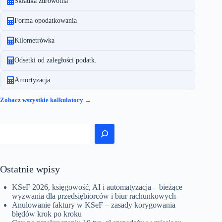
Składka zdrowotna
na
ksiegowosc24.pl
Forma opodatkowania
Kilometrówka
Odsetki od zaległości podatk.
Amortyzacja
Zobacz wszystkie kalkulatory →
Szukaj
Ostatnie wpisy
KSeF 2026, księgowość, AI i automatyzacja – bieżące
wyzwania dla przedsiębiorców i biur rachunkowych
Anulowanie faktury w KSeF – zasady korygowania
błędów krok po kroku