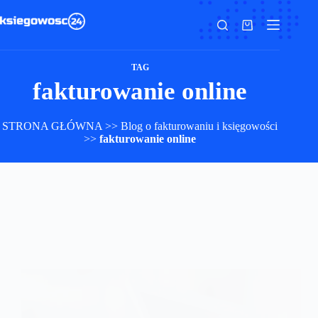
Przejdź
do
Koszyk
treści
TAG
fakturowanie online
STRONA GŁÓWNA
>>
Blog o fakturowaniu i księgowości
>>
fakturowanie online