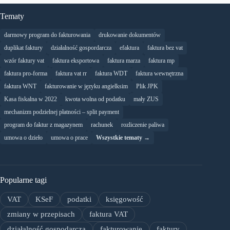
Tematy
darmowy program do fakturowania
drukowanie dokumentów
duplikat faktury
działalność gospordarcza
efaktura
faktura bez vat
wzór faktury vat
faktura eksportowa
faktura marza
faktura mp
faktura pro-forma
faktura vat rr
faktura WDT
faktura wewnętrzna
faktura WNT
fakturowanie w języku angielksim
Plik JPK
Kasa fiskalna w 2022
kwota wolna od podatku
mały ZUS
mechanizm podzielnej płatności – split payment
program do faktur z magazynem
rachunek
rozliczenie paliwa
umowa o dzieło
umowa o prace
Wszystkie tematy →
Popularne tagi
VAT
KSeF
podatki
księgowość
zmiany w przepisach
faktura VAT
działalność gospodarcza
fakturowanie
faktury