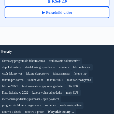
🧾 KSeF 2.0
▶ Poradniki video
Tematy
darmowy program do fakturowania
drukowanie dokumentów
duplikat faktury
działalność gospordarcza
efaktura
faktura bez vat
wzór faktury vat
faktura eksportowa
faktura marza
faktura mp
faktura pro-forma
faktura vat rr
faktura WDT
faktura wewnętrzna
faktura WNT
fakturowanie w języku angielksim
Plik JPK
Kasa fiskalna w 2022
kwota wolna od podatku
mały ZUS
mechanizm podzielnej płatności – split payment
program do faktur z magazynem
rachunek
rozliczenie paliwa
umowa o dzieło
umowa o prace
Wszystkie tematy →