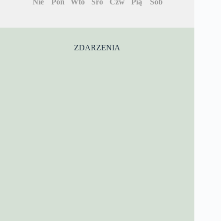
Nie
Pon
Wto
Śro
Czw
Pią
Sob
ZDARZENIA