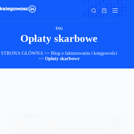
Przejdź
do
Koszyk
treści
TAG
Opłaty skarbowe
STRONA GŁÓWNA
>>
Blog o fakturowaniu i księgowości
>>
Opłaty skarbowe