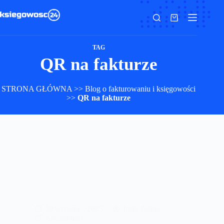
Przejdź
do
Koszyk
treści
TAG
QR na fakturze
STRONA GŁÓWNA
>>
Blog o fakturowaniu i księgowości
>>
QR na fakturze
20 września, 2025
Emil Zelma
Aktualności