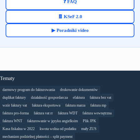
❓ FAQ
🧾 KSeF 2.0
▶ Poradniki video
Tematy
darmowy program do fakturowania
drukowanie dokumentów
duplikat faktury
działalność gospordarcza
efaktura
faktura bez vat
wzór faktury vat
faktura eksportowa
faktura marza
faktura mp
faktura pro-forma
faktura vat rr
faktura WDT
faktura wewnętrzna
faktura WNT
fakturowanie w języku angielksim
Plik JPK
Kasa fiskalna w 2022
kwota wolna od podatku
mały ZUS
mechanizm podzielnej płatności – split payment