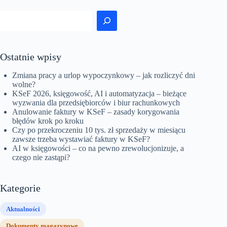
fakturach
z
Szukaj
KSeF?
Ostatnie wpisy
Zmiana pracy a urlop wypoczynkowy – jak rozliczyć dni
wolne?
KSeF 2026, księgowość, AI i automatyzacja – bieżące
wyzwania dla przedsiębiorców i biur rachunkowych
Anulowanie faktury w KSeF – zasady korygowania
błędów krok po kroku
Czy po przekroczeniu 10 tys. zł sprzedaży w miesiącu
zawsze trzeba wystawiać faktury w KSeF?
AI w księgowości – co na pewno zrewolucjonizuje, a
czego nie zastąpi?
Kategorie
Aktualności
Dokumenty magazynowe