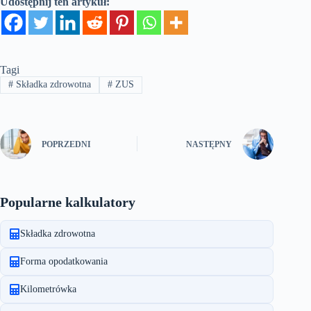
Udostępnij ten artykuł:
Tagi
#
Składka zdrowotna
#
ZUS
POPRZEDNI
NASTĘPNY
Popularne kalkulatory
Składka zdrowotna
Forma opodatkowania
Kilometrówka