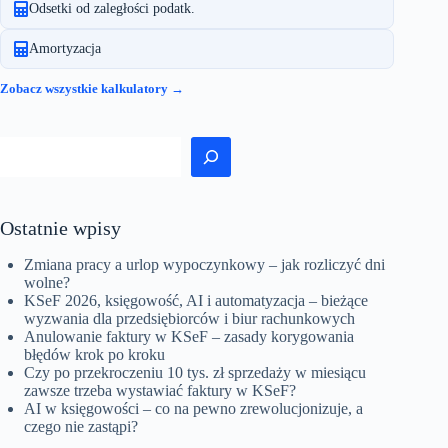
Odsetki od zaległości podatk.
Amortyzacja
Zobacz wszystkie kalkulatory →
Szukaj
Ostatnie wpisy
Zmiana pracy a urlop wypoczynkowy – jak rozliczyć dni
wolne?
KSeF 2026, księgowość, AI i automatyzacja – bieżące
wyzwania dla przedsiębiorców i biur rachunkowych
Anulowanie faktury w KSeF – zasady korygowania
błędów krok po kroku
Czy po przekroczeniu 10 tys. zł sprzedaży w miesiącu
zawsze trzeba wystawiać faktury w KSeF?
AI w księgowości – co na pewno zrewolucjonizuje, a
czego nie zastąpi?