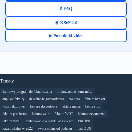
❓ FAQ
🧾 KSeF 2.0
▶ Poradniki video
Tematy
darmowy program do fakturowania
drukowanie dokumentów
duplikat faktury
działalność gospordarcza
efaktura
faktura bez vat
wzór faktury vat
faktura eksportowa
faktura marza
faktura mp
faktura pro-forma
faktura vat rr
faktura WDT
faktura wewnętrzna
faktura WNT
fakturowanie w języku angielksim
Plik JPK
Kasa fiskalna w 2022
kwota wolna od podatku
mały ZUS