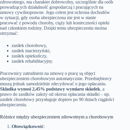
zdrowotnego, ma charakter dobrowolny, szczególnie dla osób
prowadzących działalność gospodarczą i pracujących na
umowy cywilnoprawne. Jego celem jest ochrona dochodów
w sytuacji, gdy osoba ubezpieczona nie jest w stanie
pracować z powodu choroby, ciąży lub konieczności opieki
nad członkiem rodziny. Dzięki temu ubezpieczeniu można
otrzymać:
zasiłek chorobowy,
zasiłek macierzyński,
zasiłek opiekuńczy,
zasiłek rehabilitacyjny​.
Pracownicy zatrudnieni na umowę o pracę są objęci
ubezpieczeniem chorobowym automatycznie. Przedsiębiorcy
muszą jednak samodzielnie zdecydować o jego opłacaniu.
Składka wynosi 2,45% podstawy wymiaru składek
, a
prawo do zasiłków zależy od okresu opłacania składki – np.
zasiłek chorobowy przysługuje dopiero po 90 dniach ciągłości
ubezpieczenia​.
Różnice między ubezpieczeniem zdrowotnym a chorobowym
Obowiązkowość
: