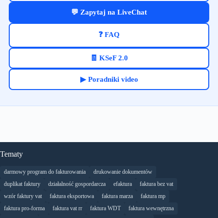
💬 Zapytaj na LiveChat
❓ FAQ
🧾 KSeF 2.0
▶ Poradniki video
Tematy
darmowy program do fakturowania
drukowanie dokumentów
duplikat faktury
działalność gospordarcza
efaktura
faktura bez vat
wzór faktury vat
faktura eksportowa
faktura marza
faktura mp
faktura pro-forma
faktura vat rr
faktura WDT
faktura wewnętrzna