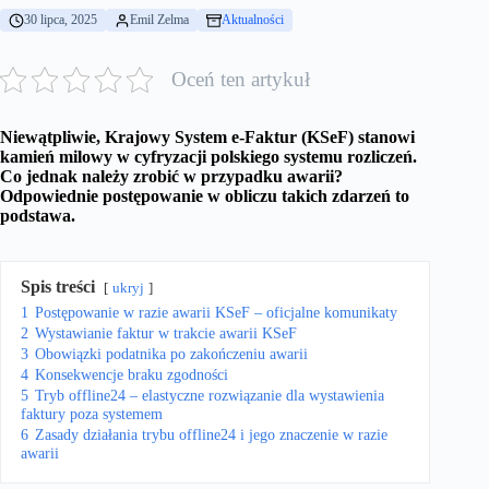
30 lipca, 2025
Emil Zelma
Aktualności
Oceń ten artykuł
Niewątpliwie, Krajowy System e-Faktur (KSeF) stanowi
kamień milowy w cyfryzacji polskiego systemu rozliczeń.
Co jednak należy zrobić w przypadku awarii?
Odpowiednie postępowanie w obliczu takich zdarzeń to
podstawa.
Spis treści
ukryj
1
Postępowanie w razie awarii KSeF – oficjalne komunikaty
2
Wystawianie faktur w trakcie awarii KSeF
3
Obowiązki podatnika po zakończeniu awarii
4
Konsekwencje braku zgodności
5
Tryb offline24 – elastyczne rozwiązanie dla wystawienia
faktury poza systemem
6
Zasady działania trybu offline24 i jego znaczenie w razie
awarii