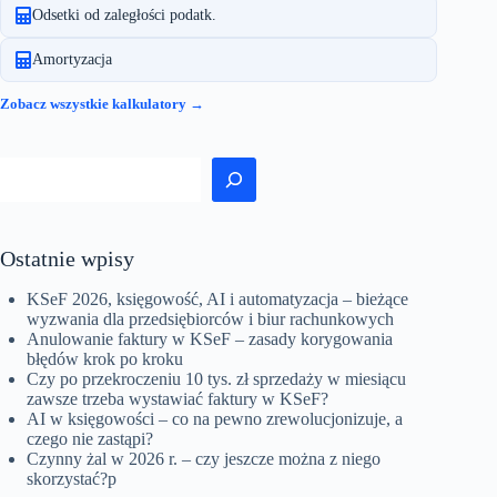
Odsetki od zaległości podatk.
Amortyzacja
Zobacz wszystkie kalkulatory →
Szukaj
Ostatnie wpisy
KSeF 2026, księgowość, AI i automatyzacja – bieżące
wyzwania dla przedsiębiorców i biur rachunkowych
Anulowanie faktury w KSeF – zasady korygowania
błędów krok po kroku
Czy po przekroczeniu 10 tys. zł sprzedaży w miesiącu
zawsze trzeba wystawiać faktury w KSeF?
AI w księgowości – co na pewno zrewolucjonizuje, a
czego nie zastąpi?
Czynny żal w 2026 r. – czy jeszcze można z niego
skorzystać?p