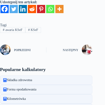
Udostępnij ten artykuł:
Tagi
#
awaria KSeF
#
KSeF
POPRZEDNI
NASTĘPNY
Popularne kalkulatory
Składka zdrowotna
Forma opodatkowania
Kilometrówka