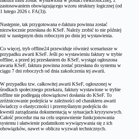
faktura musi zostać wystawiona w postaci elektronicznej, z
zastosowaniem obowiązującego wzoru struktury logicznej (od
1 lutego 2026 r. FA(3)).
Następnie, tak przygotowana e-faktura powinna zostać
niezwłocznie przesłana do KSeF. Należy zrobić to nie później
niż w następnym dniu roboczym po dniu jej wystawienia.
Co więcej, tryb offline24 przewiduje również scenariusze w
przypadku awarii KSeF. Jeśli po wystawieniu faktury w trybie
offline, a przed jej przesłaniem do KSeF, wystąpi ogłoszona
awaria KSeF, faktura powinna zostać przesłana do systemu w
ciągu 7 dni roboczych od dnia zakończenia tej awarii.
W przypadku tzw. całkowitej awarii KSeF, ogłoszonej w
środkach społecznego przekazu, faktury wystawione w trybie
offline nie podlegają obowiązkowi dosłania do KSeF. To
zróżnicowanie podejścia w zależności od charakteru awarii
świadczy o elastyczności i przemyślanym podejściu do
kwestii zarządzania dokumentacją w sytuacjach kryzysowych.
Całość procedur ma na celu usprawnienie funkcjonowania
systemu i ułatwienie podatnikom wywiązywania się z ich
obowiązków, nawet w obliczu wyzwań technicznych.