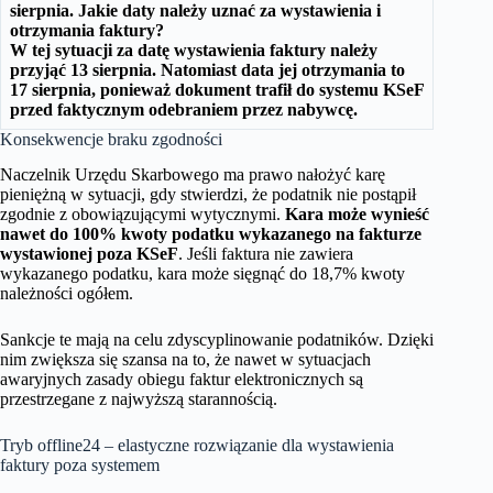
sierpnia. Jakie daty należy uznać za wystawienia i
otrzymania faktury?
W tej sytuacji za datę wystawienia faktury należy
przyjąć 13 sierpnia. Natomiast data jej otrzymania to
17 sierpnia, ponieważ dokument trafił do systemu KSeF
przed faktycznym odebraniem przez nabywcę.
Konsekwencje braku zgodności
Naczelnik Urzędu Skarbowego ma prawo nałożyć karę
pieniężną w sytuacji, gdy stwierdzi, że podatnik nie postąpił
zgodnie z obowiązującymi wytycznymi.
Kara może wynieść
nawet do 100% kwoty podatku wykazanego na fakturze
wystawionej poza KSeF
. Jeśli faktura nie zawiera
wykazanego podatku, kara może sięgnąć do 18,7% kwoty
należności ogółem.
Sankcje te mają na celu zdyscyplinowanie podatników. Dzięki
nim zwiększa się szansa na to, że nawet w sytuacjach
awaryjnych zasady obiegu faktur elektronicznych są
przestrzegane z najwyższą starannością.
Tryb offline24 – elastyczne rozwiązanie dla wystawienia
faktury poza systemem