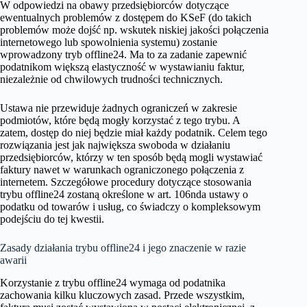
W odpowiedzi na obawy przedsiębiorców dotyczące
ewentualnych problemów z dostępem do KSeF (do takich
problemów może dojść np. wskutek niskiej jakości połączenia
internetowego lub spowolnienia systemu) zostanie
wprowadzony tryb offline24. Ma to za zadanie zapewnić
podatnikom większą elastyczność w wystawianiu faktur,
niezależnie od chwilowych trudności technicznych.
Ustawa nie przewiduje żadnych ograniczeń w zakresie
podmiotów, które będą mogły korzystać z tego trybu. A
zatem, dostęp do niej będzie miał każdy podatnik. Celem tego
rozwiązania jest jak największa swoboda w działaniu
przedsiębiorców, którzy w ten sposób będą mogli wystawiać
faktury nawet w warunkach ograniczonego połączenia z
internetem. Szczegółowe procedury dotyczące stosowania
trybu offline24 zostaną określone w art. 106nda ustawy o
podatku od towarów i usług, co świadczy o kompleksowym
podejściu do tej kwestii.
Zasady działania trybu offline24 i jego znaczenie w razie
awarii
Korzystanie z trybu offline24 wymaga od podatnika
zachowania kilku kluczowych zasad. Przede wszystkim,