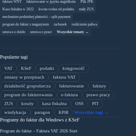
faktura WNT
fakturowanie w języku angielksim
Plik JPK
Kasa fiskalna w 2022
kwota wolna od podatku
mały ZUS
mechanizm podzielnej płatności – split payment
program do faktur z magazynem
rachunek
rozliczenie paliwa
umowa o dzieło
umowa o prace
Wszystkie tematy →
Popularne tagi
VAT
KSeF
podatki
księgowość
zmiany w przepisach
faktura VAT
działalność gospodarcza
fakturowanie
faktury
program do fakturowania
e-faktura
prawo pracy
ZUS
koszty
kasa fiskalna
OSS
PIT
windykacja
paragon
KPiR
Wszystkie tagi →
Programy do faktur dla Windows z KSeF
Program do faktur – Faktura VAT 2026 Start