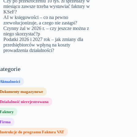
Czy po przekroczeniu 10 tys. zł sprzedaży w
miesiącu zawsze trzeba wystawiać faktury w
KSeF?
AI w księgowości – co na pewno
zrewolucjonizuje, a czego nie zastąpi?
Czynny żal w 2026 r. – czy jeszcze można z
niego skorzystać?p
Podatki 2026 i 2027 rok – jak zmiany dla
przedsiębiorców wpłyną na koszty
prowadzenia działalności?
ategorie
Aktualności
Dokumenty magazynowe
Działalność nierejestrowana
Faktury
Firma
Instrukcje do programu Faktura VAT