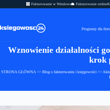
Fakturowanie w Windows
Fakturowanie online
K
Przejdź
do
treści
Programy dla firm
Wznowienie działalności g
krok 
STRONA GŁÓWNA
>>
Blog o fakturowaniu i księgowości
>>
Aktu