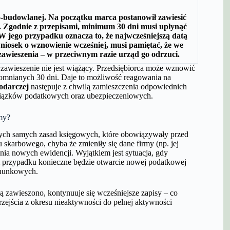
-budowlanej. Na początku marca postanowił zawiesić
. Zgodnie z przepisami, minimum 30 dni musi upłynąć
W jego przypadku oznacza to, że najwcześniejszą datą
niosek o wznowienie wcześniej, musi pamiętać, że we
zawieszenia – w przeciwnym razie urząd go odrzuci.
awieszenie nie jest wiążący. Przedsiębiorca może wznowić
omnianych 30 dni. Daje to możliwość reagowania na
podarczej
następuje z chwilą zamieszczenia odpowiednich
iązków podatkowych oraz ubezpieczeniowych.
my?
 tych samych zasad księgowych, które obowiązywały przed
skarbowego, chyba że zmieniły się dane firmy (np. jej
nia nowych ewidencji. Wyjątkiem jest sytuacja, gdy
przypadku konieczne będzie otwarcie nowej podatkowej
chunkowych.
zawieszono, kontynuuje się wcześniejsze zapisy – co
zejścia z okresu nieaktywności do pełnej aktywności