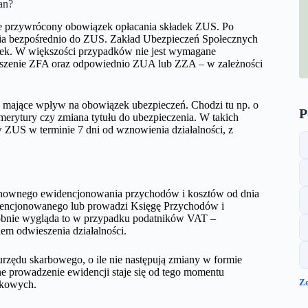
an?
ie przywrócony obowiązek opłacania składek ZUS. Po
fia bezpośrednio do ZUS. Zakład Ubezpieczeń Społecznych
ładek. W większości przypadków nie jest wymagane
łoszenie ZFA oraz odpowiednio ZUA lub ZZA – w zależności
any mające wpływ na obowiązek ubezpieczeń. Chodzi tu np. o
P
 emerytury czy zmiana tytułu do ubezpieczenia. W takich
w ZUS w terminie 7 dni od wznowienia działalności, z
ponownego ewidencjonowania przychodów i kosztów od dnia
widencjonowanego lub prowadzi Księgę Przychodów i
obnie wygląda to w przypadku podatników VAT –
em odwieszenia działalności.
urzędu skarbowego, o ile nie następują zmiany w formie
e prowadzenie ewidencji staje się od tego momentu
Z
tkowych.