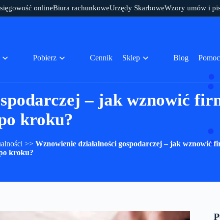
sięgowość online
Biura rachunkowe
Urzędy Skarbowe
Wzory umów i pi
Pobierz
Cennik
Sklep
Blog
Pomoc
ospodarczej – jak wznowić fir
po kroku?
alności
>>
Wznowienie działalności gospodarczej – jak wznowić f
po kroku?
P