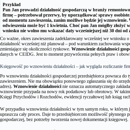
Przykład
Pan Jan prowadzi działalność gospodarczą w branży remontowo
firmę – potrzebował przerwy, by uporządkować sprawy osobiste
od momentu zawieszenia, zanim możliwe będzie jej wznowienie. 
odwieszenia może być 1 kwietnia. Choć pan Jan mógłby złożyć w
wniosku nie wolno mu wskazać daty wcześniejszej niż 30 dni od 
Co ważne, okres zawieszenia zadeklarowany wcześniej we wniosku o z
działalność wcześniej niż planował – pod warunkiem zachowania wsp
zmieniające się okoliczności rynkowe.
Wznowienie działalności gos
danych w CEIDG. Jest to moment przywrócenia pełnych praw i obow
Księgowość po wznowieniu działalności – jak wygląda rozliczanie fir
Po wznowieniu działalności gospodarczej przedsiębiorca powraca do
zawieszeniem. Nie ma obowiązku ponownego zgłaszania się do urzędu 
adres).
Wznowienie działalności
nie oznacza automatycznego zakłada
wznowienie przypada na nowy rok podatkowy lub obrotowy. W takim 
Księgi Przychodów i Rozchodów, ewidencji ryczałtowej lub ksiąg ra
W przypadku wznowienia działalności w tym samym roku, w którym ją 
upraszcza cały proces. Daje to przedsiębiorcom możliwość płynnego pr
gospodarczej, bez potrzeby tworzenia nowej dokumentacji księgowej.