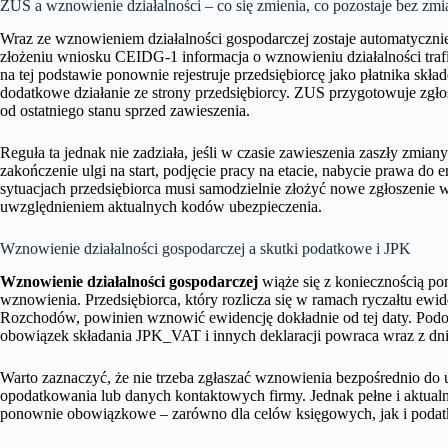
ZUS a wznowienie działalności – co się zmienia, co pozostaje bez zmi
Wraz ze wznowieniem działalności gospodarczej zostaje automatyczn
złożeniu wniosku CEIDG-1 informacja o wznowieniu działalności tra
na tej podstawie ponownie rejestruje przedsiębiorcę jako płatnika sk
dodatkowe działanie ze strony przedsiębiorcy. ZUS przygotowuje zg
od ostatniego stanu sprzed zawieszenia.
Reguła ta jednak nie zadziała, jeśli w czasie zawieszenia zaszły zmi
zakończenie ulgi na start, podjęcie pracy na etacie, nabycie prawa do
sytuacjach przedsiębiorca musi samodzielnie złożyć nowe zgłoszenie 
uwzględnieniem aktualnych kodów ubezpieczenia.
Wznowienie działalności gospodarczej a skutki podatkowe i JPK
Wznowienie działalności gospodarczej
wiąże się z koniecznością 
wznowienia. Przedsiębiorca, który rozlicza się w ramach ryczałtu e
Rozchodów, powinien wznowić ewidencję dokładnie od tej daty. Pod
obowiązek składania JPK_VAT i innych deklaracji powraca wraz z dni
Warto zaznaczyć, że nie trzeba zgłaszać wznowienia bezpośrednio do 
opodatkowania lub danych kontaktowych firmy. Jednak pełne i aktualn
ponownie obowiązkowe – zarówno dla celów księgowych, jak i poda