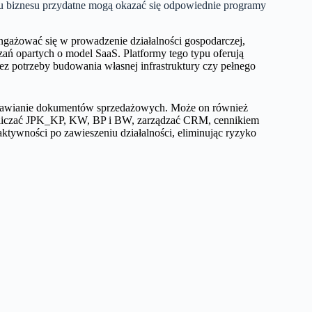
 biznesu przydatne mogą okazać się odpowiednie programy
angażować się w prowadzenie działalności gospodarczej,
ań opartych o model SaaS. Platformy tego typu oferują
ez potrzeby budowania własnej infrastruktury czy pełnego
wystawianie dokumentów sprzedażowych. Może on również
ozliczać JPK_KP, KW, BP i BW, zarządzać CRM, cennikiem
ktywności po zawieszeniu działalności, eliminując ryzyko