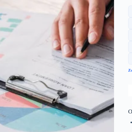
Zo
S
O