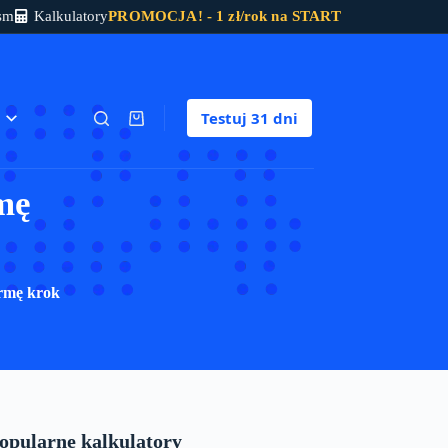
sm
Kalkulatory
PROMOCJA! - 1 zł/rok na START
Testuj
31 dni
Koszyk
mę
irmę krok
opularne kalkulatory